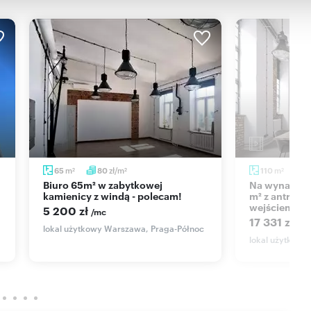
o 175 EUR/miesiąc
I CRM (asaricrm.com)
m
zł/m
m
65
80
110
1
2
2
2
Biuro 65m² w zabytkowej
Na wynajem przestronny lokal 109
kamienicy z windą - polecam!
m² z antreso
wejściem
5 200 zł
/mc
17 331 zł
/m
lokal użytkowy Warszawa, Praga-Północ
lokal użytkowy