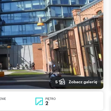
5
Zobacz galerię
ENIE
PIĘTRO
2