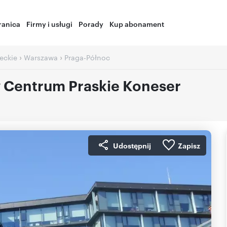
ranica
Firmy i usługi
Porady
Kup abonament
›
›
eckie
Warszawa
Praga-Północ
 Centrum Praskie Koneser
Udostępnij
Zapisz