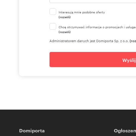
Interesują mnie podobne oferty
(rozwiń)
Chcę otrzymywać informacje o promocjach i usługa
(rozwiń)
Administratorem danych jest Domiporta Sp. z o.o.
(ro
Wyśli
Domiporta
Ogłoszen