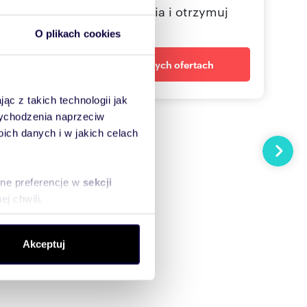
Określ swoje oczekiwania i otrzymuj
dopasowane oferty
O plikach cookies
Powiadom o nowych ofertach
ąc z takich technologii jak
 wychodzenia naprzeciw
ch danych i w jakich celach
Następn
sne preferencje w
sekcji
j chwili.
ołecznościowe i analizować
Akceptuj
artnerom społecznościowym,
anymi od Ciebie lub