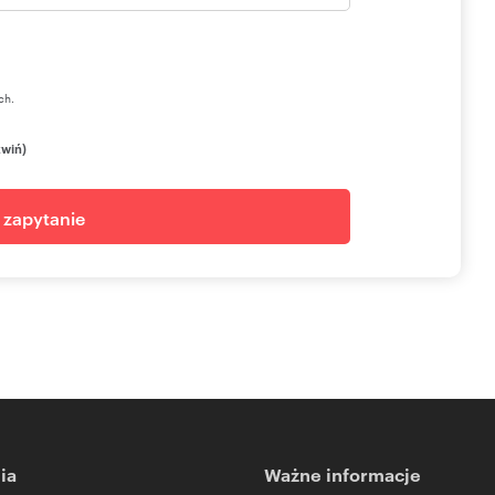
ch.
zwiń)
j zapytanie
ia
Ważne informacje