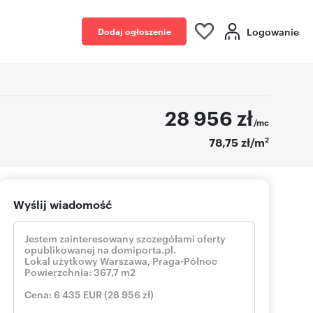
Logowanie
Dodaj ogłoszenie
28 956
zł
/mc
2
78,75 zł/m
Wyślij wiadomość