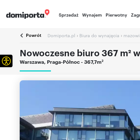
Sprzedaż
Wynajem
Pierwotny
Zag
Powrót
›
›
Domiporta.pl
Biura do wynajęcia
mazowi
Nowoczesne biuro 367 m² w
Otwórz pasek narzędzi
2
Warszawa
,
Praga-Północ
- 367,7m