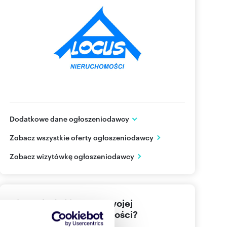
Dodatkowe dane ogłoszeniodawcy
Pl.Trzech Krzyży 3
Zobacz wszystkie oferty ogłoszeniodawcy
Warszawa
mazowieckie
PL
Zobacz wizytówkę ogłoszeniodawcy
228 28
Pokaż telefon
Nie znalazłeś jeszcze swojej
wymarzonej nieruchomości?