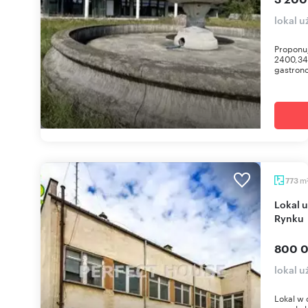
lokal u
Proponu
2400,34 
gastron
m
773
Lokal użytkowy 773 m² w centrum Lipska, blisko
Rynku
800 0
lokal 
Lokal w 