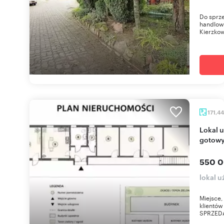
Do sprz
handlow
Kierzkow
171,4
Lokal użytkowy 171 m² z funkcją mieszkalną,
gotowy
550 0
lokal 
Miejsce,
klient
SPRZEDA