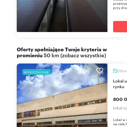
przemys
przy dro
Oferty spełniające Twoje kryteria w
promieniu
50 km
(
zobacz wszystkie
)
m
773
WYRÓŻNIONE
Lokal użytkowy 773 m² w centrum Lipska, blisko
rynku
800 0
lokal u
Lokal w 
na cele 