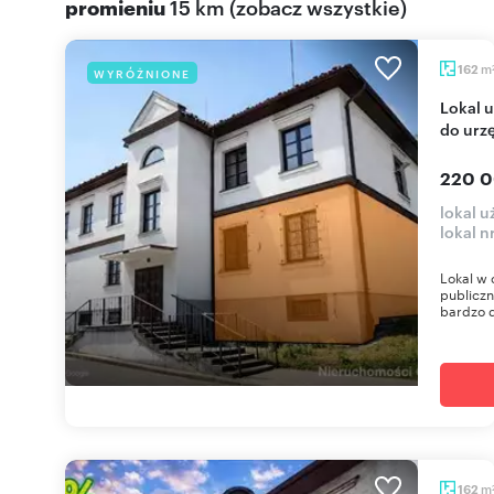
promieniu
15 km
(
zobacz wszystkie
)
m
162
WYRÓŻNIONE
Lokal użytkowy 162 m² w centrum Sienna, dostęp
do urz
220 0
lokal u
lokal n
Lokal w
publiczn
bardzo 
m
162