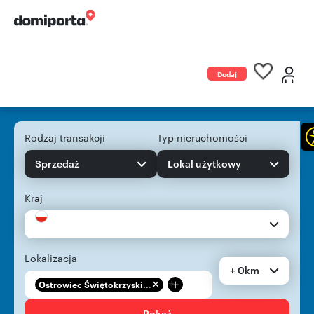
Dodaj
ogłoszenie
Rodzaj transakcji
Typ nieruchomości
Sprzedaż
Lokal użytkowy
Kraj
Lokalizacja
+ 0km
+
Ostrowiec Świętokrzyski...
Pokaż