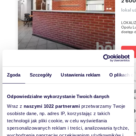
2 600
lokal 
LOKALIZA
Opolu Lu
dostęp d
Zgoda
Szczegóły
Ustawienia reklam
O plikach c
1000
Sprzedam obiekt 1000 m² z salą eventową i
Odpowiedzialne wykorzystanie Twoich danych
mieszk
Wraz z
naszymi 1022 partnerami
przetwarzamy Twoje
3 990
osobiste dane, np. adres IP, korzystając z takich
lokal 
technologii jak pliki cookie, w celu wyświetlania
spersonalizowanych reklam i treści, analizowania tychże,
Zaprasza
wychodzenia naprzeciw oczekiwaniom użytkowników i