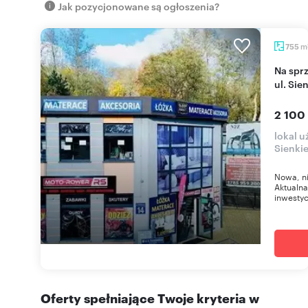
Jak pozycjonowane są ogłoszenia?
m
755
Na sprzedaż obiekt usługowy 755 m² z 4 lokalami,
ul. Sie
2 100
lokal 
Sienki
Nowa, ni
Aktualna
inwestyc
Oferty spełniające Twoje kryteria w