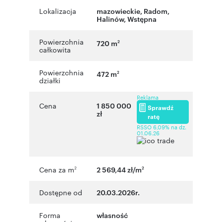
Lokalizacja
mazowieckie
,
Radom
,
Halinów
,
Wstępna
Powierzchnia
720 m
2
całkowita
Powierzchnia
472 m
2
działki
Reklama
Cena
1 850 000
Sprawdź
zł
ratę
RSSO 6,09% na dz.
01.06.26
Cena za m
2 569,44 zł/m
2
2
Dostępne od
20.03.2026r.
Forma
własność