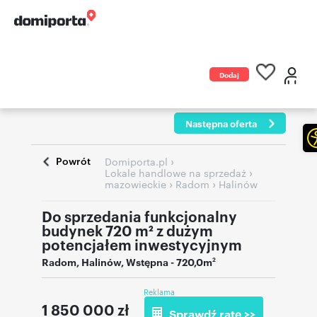
Dodaj
ogłoszenie
Następna oferta
Powrót
›
Domiporta.pl
›
Lokale handlowe na sprzedaż
›
›
mazowieckie
Radom
Halinów
Do sprzedania funkcjonalny
budynek 720 m² z dużym
potencjałem inwestycyjnym
Radom
,
Halinów
,
Wstępna
- 720,0m
2
Reklama
1 850 000
zł
Sprawdź ratę >>