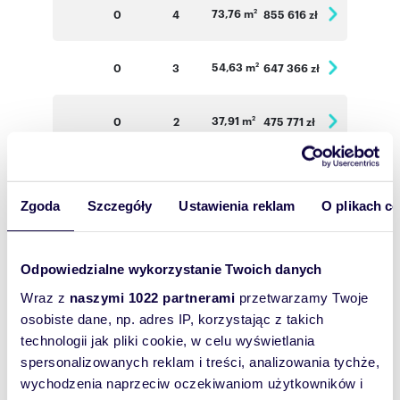
73,76 m
0
4
855 616 zł
2
54,63 m
0
3
647 366 zł
2
37,91 m
0
2
475 771 zł
2
73,78 m
1
4
870 604 zł
2
Zgoda
Szczegóły
Ustawienia reklam
O plikach c
73,50 m
1
4
867 300 zł
2
Odpowiedzialne wykorzystanie Twoich danych
54,22 m
1
3
653 351 zł
2
Wraz z
naszymi 1022 partnerami
przetwarzamy Twoje
osobiste dane, np. adres IP, korzystając z takich
73,78 m
2
4
885 360 zł
2
technologii jak pliki cookie, w celu wyświetlania
spersonalizowanych reklam i treści, analizowania tychże,
wychodzenia naprzeciw oczekiwaniom użytkowników i
73,50 m
2
4
882 000 zł
2