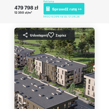
Reklama
479 798
zł
Sprawdź ratę >>
12 350 zł/m
2
RRSO 6,09% na dz. 01.06.26
Udostępnij
Zapisz