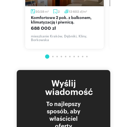
m
zł/m
50,58
2
13 602
71,5
2
2
Komfortowe 2 pok. z balkonem,
Zapraszam do nowoczesnego
klimatyzacją i piwnicą.
apart
Dębni
688 000 zł
715 0
dgórki
mieszkanie Kraków, Dębniki, Kliny,
Borkowska
mieszka
Wyślij
wiadomość
To najlepszy
sposób, aby
właściciel
oferty