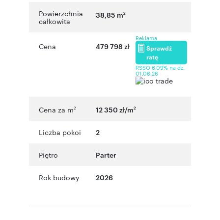
Powierzchnia
38,85 m
2
całkowita
Reklama
Cena
479 798 zł
Sprawdź
ratę
RSSO 6,09% na dz.
01.06.26
Cena za m
12 350 zł/m
2
2
Liczba pokoi
2
Piętro
Parter
Rok budowy
2026