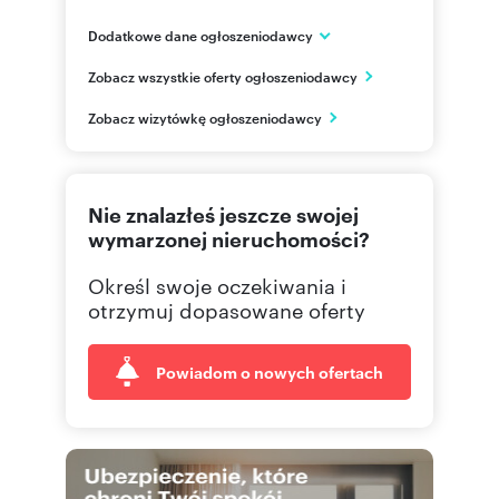
Dodatkowe dane ogłoszeniodawcy
HSD Inwestycje Kraków
Zobacz wszystkie oferty ogłoszeniodawcy
ul. Limanowskiego 3/24
Kraków
Zobacz wizytówkę ogłoszeniodawcy
795 68
Pokaż telefon
Nie znalazłeś jeszcze swojej
wymarzonej nieruchomości?
Określ swoje oczekiwania i
otrzymuj dopasowane oferty
Powiadom o nowych ofertach