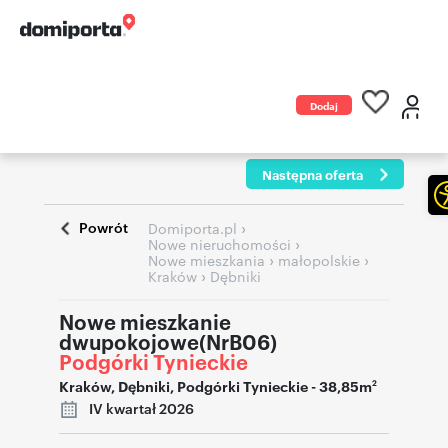
Dodaj
ogłoszenie
Następna oferta
Powrót
›
Domiporta.pl
›
Nowe nieruchomości
›
›
Nowe mieszkania
małopolskie
›
Kraków
Dębniki
Nowe mieszkanie
dwupokojowe(NrB06)
Podgórki Tynieckie
Kraków
,
Dębniki
,
Podgórki Tynieckie
- 38,85m
2
IV kwartał 2026