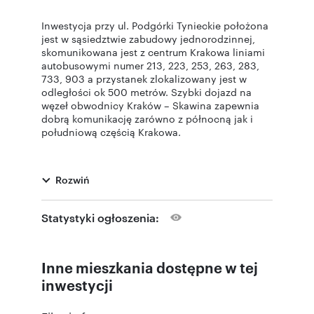
Inwestycja przy ul. Podgórki Tynieckie położona
jest w sąsiedztwie zabudowy jednorodzinnej,
skomunikowana jest z centrum Krakowa liniami
autobusowymi numer 213, 223, 253, 263, 283,
733, 903 a przystanek zlokalizowany jest w
odległości ok 500 metrów. Szybki dojazd na
węzeł obwodnicy Kraków – Skawina zapewnia
dobrą komunikację zarówno z północną jak i
południową częścią Krakowa.
W bliskiej odległości znajdują się sklepy
Rozwiń
spożywcze, KFC, paczkomat. Dodatkowo liczne
ścieżki rowerowe, spacerowe zlokalizowane w
Lesie Tynieckim pozwalają na aktywny
Statystyki ogłoszenia:
wypoczynek.
Inne mieszkania dostępne w tej
Pierwszy etap inwestycji składa się z 50
mieszkań o powierzchni od 37 m2 do 74 m2.
inwestycji
Wszystkie mieszkania posiadają balkony.
Zaprojektowany budynek posiada 3