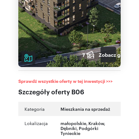
7
Zobacz galerię
Sprawdź wszystkie oferty w tej inwestycji >>>
Szczegóły oferty B06
Kategoria
Mieszkania na sprzedaż
Lokalizacja
małopolskie
,
Kraków
,
Dębniki
,
Podgórki
Tynieckie