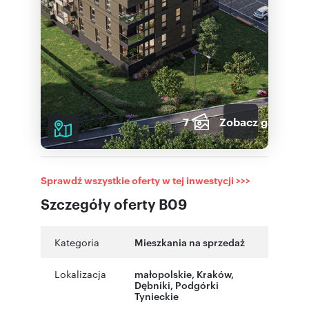
7
Zobacz galerię
Sprawdź wszystkie oferty w tej inwestycji >>>
Szczegóły oferty B09
Kategoria
Mieszkania na sprzedaż
Lokalizacja
małopolskie
,
Kraków
,
Dębniki
,
Podgórki
Tynieckie