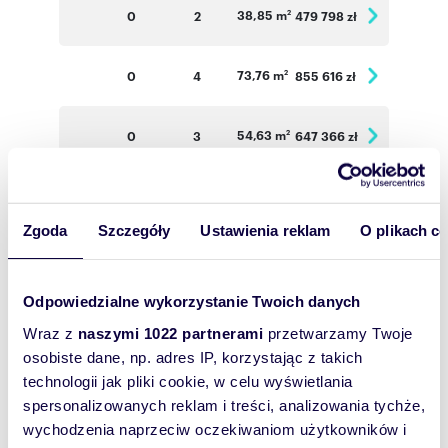
38,85 m
0
2
479 798 zł
2
73,76 m
0
4
855 616 zł
2
54,63 m
0
3
647 366 zł
2
73,78 m
1
4
870 604 zł
2
Zgoda
Szczegóły
Ustawienia reklam
O plikach c
73,50 m
1
4
867 300 zł
2
Odpowiedzialne wykorzystanie Twoich danych
54,22 m
1
3
653 351 zł
2
Wraz z
naszymi 1022 partnerami
przetwarzamy Twoje
osobiste dane, np. adres IP, korzystając z takich
73,78 m
2
4
885 360 zł
2
technologii jak pliki cookie, w celu wyświetlania
spersonalizowanych reklam i treści, analizowania tychże,
wychodzenia naprzeciw oczekiwaniom użytkowników i
73,50 m
2
4
882 000 zł
2