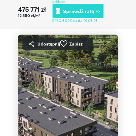
Reklama
475 771
zł
Sprawdź ratę >>
12 550 zł/m
2
RRSO 6,09% na dz. 01.06.26
Udostępnij
Zapisz