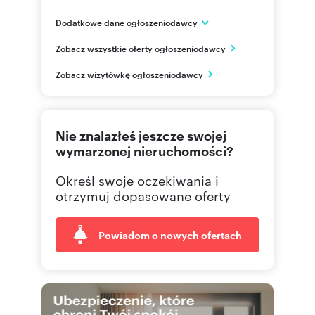
Dodatkowe dane ogłoszeniodawcy
HSD Inwestycje Kraków
Zobacz wszystkie oferty ogłoszeniodawcy
ul. Limanowskiego 3/24
Kraków
Zobacz wizytówkę ogłoszeniodawcy
795 68
Pokaż telefon
Nie znalazłeś jeszcze swojej
wymarzonej nieruchomości?
Określ swoje oczekiwania i
otrzymuj dopasowane oferty
Powiadom o nowych ofertach