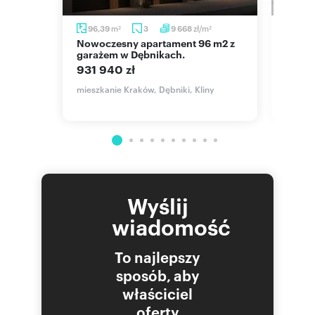
m
zł/m
96,39
3
9 668
46,
2
2
Nowoczesny apartament 96 m2 z
Do sprzedania nowoczesne 2 pok.
garażem w Dębnikach.
z możl
931 940 zł
749 
dgórki
mieszkanie Kraków, Dębniki, Kliny
mieszka
Jana K
Wyślij
wiadomość
To najlepszy
sposób, aby
właściciel
oferty