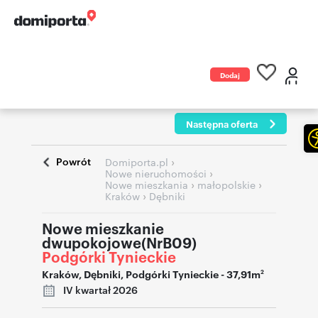
Dodaj
ogłoszenie
Następna oferta
Powrót
›
Domiporta.pl
›
Nowe nieruchomości
›
›
Nowe mieszkania
małopolskie
›
Kraków
Dębniki
Nowe mieszkanie
dwupokojowe(NrB09)
Podgórki Tynieckie
Kraków
,
Dębniki
,
Podgórki Tynieckie
- 37,91m
2
IV kwartał 2026