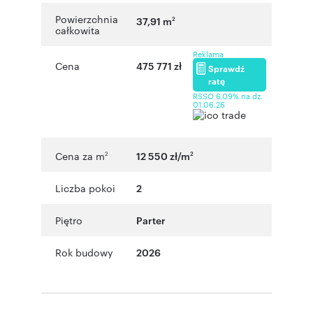
Powierzchnia
37,91 m
2
całkowita
Reklama
Cena
475 771 zł
Sprawdź
ratę
RSSO 6,09% na dz.
01.06.26
Cena za m
12 550 zł/m
2
2
Liczba pokoi
2
Piętro
Parter
Rok budowy
2026