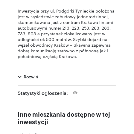
Inwestycja przy ul. Podgórki Tynieckie położona
jest w sąsiedztwie zabudowy jednorodzinnej,
skomunikowana jest z centrum Krakowa liniami
autobusowymi numer 213, 223, 253, 263, 283,
733, 903 a przystanek zlokalizowany jest w
odległości ok 500 metrów. Szybki dojazd na
węzeł obwodnicy Kraków – Skawina zapewnia
dobrą komunikację zarówno z północną jak i
południową częścią Krakowa.
W bliskiej odległości znajdują się sklepy
Rozwiń
spożywcze, KFC, paczkomat. Dodatkowo liczne
ścieżki rowerowe, spacerowe zlokalizowane w
Lesie Tynieckim pozwalają na aktywny
Statystyki ogłoszenia:
wypoczynek.
Inne mieszkania dostępne w tej
Pierwszy etap inwestycji składa się z 50
mieszkań o powierzchni od 37 m2 do 74 m2.
inwestycji
Wszystkie mieszkania posiadają balkony.
Zaprojektowany budynek posiada 3