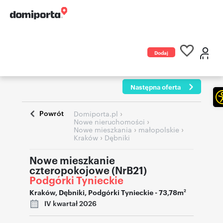
Dodaj
ogłoszenie
Następna oferta
Powrót
›
Domiporta.pl
›
Nowe nieruchomości
›
›
Nowe mieszkania
małopolskie
›
Kraków
Dębniki
Nowe mieszkanie
czteropokojowe (NrB21)
Podgórki Tynieckie
Kraków
,
Dębniki
,
Podgórki Tynieckie
- 73,78m
2
IV kwartał 2026