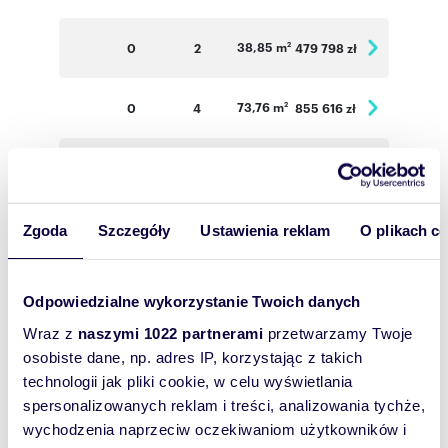
38,85 m
0
2
479 798 zł
2
73,76 m
0
4
855 616 zł
2
54,63 m
0
3
647 366 zł
2
37,91 m
0
2
475 771 zł
2
Zgoda
Szczegóły
Ustawienia reklam
O plikach c
73,78 m
1
4
870 604 zł
2
Odpowiedzialne wykorzystanie Twoich danych
Wraz z
naszymi 1022 partnerami
przetwarzamy Twoje
73,50 m
1
4
867 300 zł
2
osobiste dane, np. adres IP, korzystając z takich
technologii jak pliki cookie, w celu wyświetlania
spersonalizowanych reklam i treści, analizowania tychże,
54,22 m
1
3
653 351 zł
2
wychodzenia naprzeciw oczekiwaniom użytkowników i