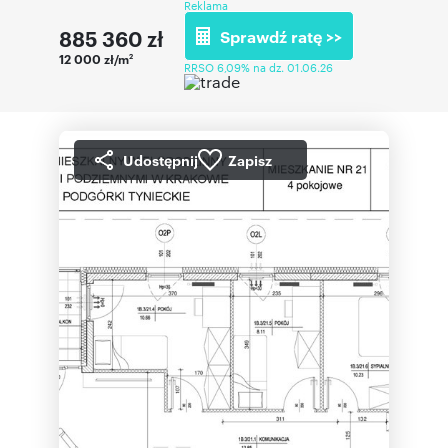
Reklama
885 360
zł
Sprawdź ratę >>
12 000 zł/m
2
RRSO 6,09% na dz. 01.06.26
Udostępnij
Zapisz