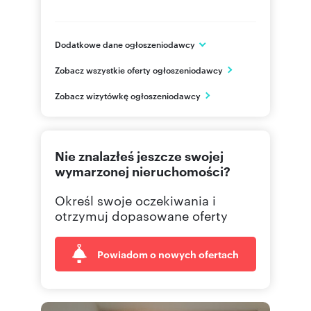
Dodatkowe dane ogłoszeniodawcy
HSD Inwestycje Kraków
Zobacz wszystkie oferty ogłoszeniodawcy
ul. Limanowskiego 3/24
Kraków
Zobacz wizytówkę ogłoszeniodawcy
795 68
Pokaż telefon
Nie znalazłeś jeszcze swojej
wymarzonej nieruchomości?
Określ swoje oczekiwania i
otrzymuj dopasowane oferty
Powiadom o nowych ofertach