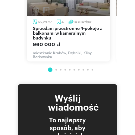
m
m
zł/m
65,29
4
14 704
72,7
2
2
2
Sprzedam przestronne 4-pokoje z
Nowoczesne 73 m² w Klinach z 2
ą
balkonami w kameralnym
balko
budynku
970 
960 000 zł
zaj,
mieszka
Albina
mieszkanie Kraków, Dębniki, Kliny,
Borkowska
Wyślij
wiadomość
To najlepszy
sposób, aby