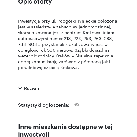
Opis oferty
Inwestycja przy ul. Podgórki Tynieckie położona
jest w sąsiedztwie zabudowy jednorodzinnej,
skomunikowana jest z centrum Krakowa liniami
autobusowymi numer 213, 223, 253, 263, 283,
733, 903 a przystanek zlokalizowany jest w
odległości ok 500 metrów. Szybki dojazd na
węzeł obwodnicy Kraków – Skawina zapewnia
dobrą komunikację zarówno z północną jak i
południową częścią Krakowa.
W bliskiej odległości znajdują się sklepy
Rozwiń
spożywcze, KFC, paczkomat. Dodatkowo liczne
ścieżki rowerowe, spacerowe zlokalizowane w
Lesie Tynieckim pozwalają na aktywny
Statystyki ogłoszenia:
wypoczynek.
Inne mieszkania dostępne w tej
Pierwszy etap inwestycji składa się z 50
mieszkań o powierzchni od 37 m2 do 74 m2.
inwestycji
Wszystkie mieszkania posiadają balkony.