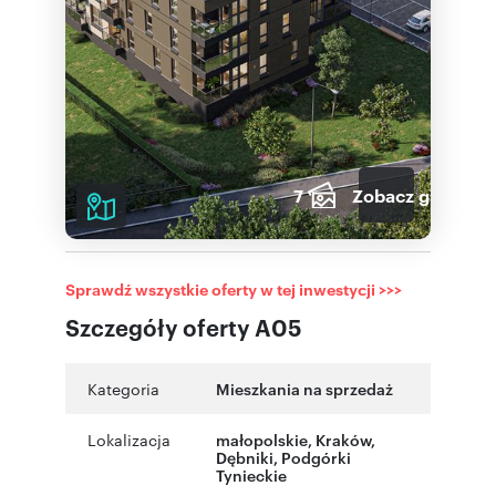
7
Zobacz galerię
Sprawdź wszystkie oferty w tej inwestycji >>>
Szczegóły oferty A05
Kategoria
Mieszkania na sprzedaż
Lokalizacja
małopolskie
,
Kraków
,
Dębniki
,
Podgórki
Tynieckie