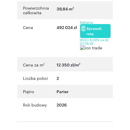
Powierzchnia
39,84 m
2
całkowita
Reklama
Cena
492 024 zł
Sprawdź
ratę
RSSO 6,09% na dz.
01.06.26
Cena za m
12 350 zł/m
2
2
Liczba pokoi
2
Piętro
Parter
Rok budowy
2026