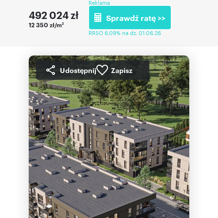
Reklama
492 024
zł
Sprawdź ratę >>
12 350 zł/m
2
RRSO 6,09% na dz. 01.06.26
Udostępnij
Zapisz