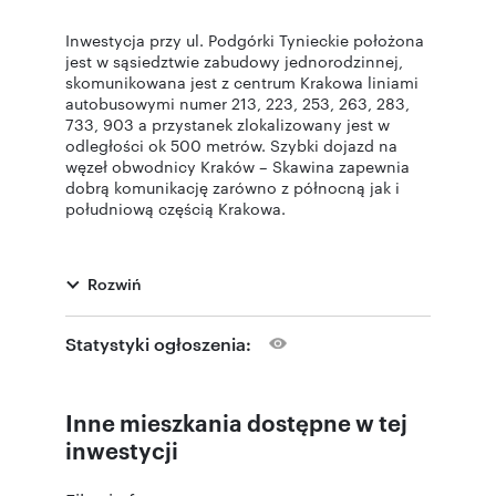
Inwestycja przy ul. Podgórki Tynieckie położona
jest w sąsiedztwie zabudowy jednorodzinnej,
skomunikowana jest z centrum Krakowa liniami
autobusowymi numer 213, 223, 253, 263, 283,
733, 903 a przystanek zlokalizowany jest w
odległości ok 500 metrów. Szybki dojazd na
węzeł obwodnicy Kraków – Skawina zapewnia
dobrą komunikację zarówno z północną jak i
południową częścią Krakowa.
W bliskiej odległości znajdują się sklepy
Rozwiń
spożywcze, KFC, paczkomat. Dodatkowo liczne
ścieżki rowerowe, spacerowe zlokalizowane w
Lesie Tynieckim pozwalają na aktywny
Statystyki ogłoszenia:
wypoczynek.
Inne mieszkania dostępne w tej
Pierwszy etap inwestycji składa się z 50
mieszkań o powierzchni od 37 m2 do 74 m2.
inwestycji
Wszystkie mieszkania posiadają balkony.
Zaprojektowany budynek posiada 3