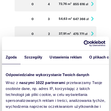
73,76 m
0
4
855 616 zł
2
54,63 m
0
3
647 366 zł
2
37,91 m
0
2
475 771 zł
2
73,78 m
1
4
870 604 zł
2
Zgoda
Szczegóły
Ustawienia reklam
O plikach c
73,50 m
1
4
867 300 zł
2
Odpowiedzialne wykorzystanie Twoich danych
54,22 m
1
3
653 351 zł
2
Wraz z
naszymi 1022 partnerami
przetwarzamy Twoje
osobiste dane, np. adres IP, korzystając z takich
73,78 m
2
4
885 360 zł
2
technologii jak pliki cookie, w celu wyświetlania
spersonalizowanych reklam i treści, analizowania tychże,
wychodzenia naprzeciw oczekiwaniom użytkowników i
73,50 m
2
4
882 000 zł
2