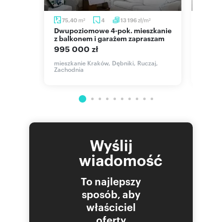
m
m
zł/m
m
75,40
4
13 196
44
2
2
2
Dwupoziomowe 4-pok. mieszkanie
Kraków, Dębniki, 44 m², balkon,
m w
z balkonem i garażem zapraszam
cisza 
995 000 zł
552 
mieszkanie Kraków, Dębniki, Ruczaj,
mieszk
Zachodnia
Tynieck
ny
Wyślij
wiadomość
To najlepszy
sposób, aby
właściciel
oferty