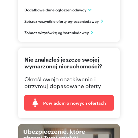
Dodatkowe dane ogłoszeniodawcy
HSD Inwestycje Kraków
Zobacz wszystkie oferty ogłoszeniodawcy
ul. Limanowskiego 3/24
Kraków
Zobacz wizytówkę ogłoszeniodawcy
795 68
Pokaż telefon
Nie znalazłeś jeszcze swojej
wymarzonej nieruchomości?
Określ swoje oczekiwania i
otrzymuj dopasowane oferty
Powiadom o nowych ofertach