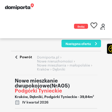
Dodaj
ogłoszenie
Następna oferta
Powrót
›
Domiporta.pl
›
Nowe nieruchomości
›
›
Nowe mieszkania
małopolskie
›
Kraków
Dębniki
Nowe mieszkanie
dwupokojowe(NrA05)
Podgórki Tynieckie
Kraków
,
Dębniki
,
Podgórki Tynieckie
- 39,84m
2
IV kwartał 2026