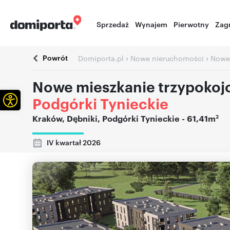
Sprzedaż
Wynajem
Pierwotny
Zag
Powrót
›
›
Domiporta.pl
Nowe nieruchomości
Nowe
Nowe mieszkanie trzypokoj
Otwórz pasek narzędzi
Podgórki Tynieckie
2
Kraków
,
Dębniki
,
Podgórki Tynieckie
- 61,41m
IV kwartał 2026