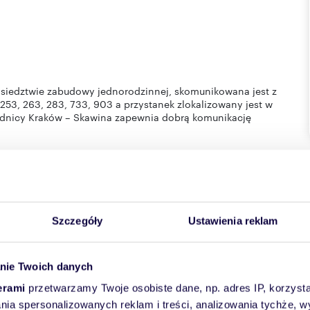
 sąsiedztwie zabudowy jednorodzinnej, skomunikowana jest z
53, 263, 283, 733, 903 a przystanek zlokalizowany jest w
odnicy Kraków – Skawina zapewnia dobrą komunikację
FC, paczkomat. Dodatkowo liczne ścieżki rowerowe, spacerowe
 wypoczynek.
Szczegóły
Ustawienia reklam
ierzchni od 37 m2 do 74 m2. Wszystkie mieszkania posiadają
e a pod budynkiem zlokalizowana została hala garażowa a
nie Twoich danych
erami
przetwarzamy Twoje osobiste dane, np. adres IP, korzystaj
lania spersonalizowanych reklam i treści, analizowania tychże,