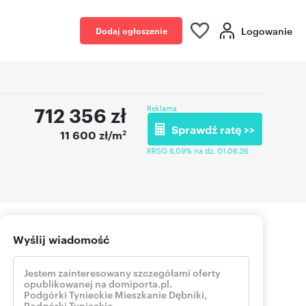
Logowanie
Dodaj ogłoszenie
712 356
zł
Reklama
Sprawdź ratę >>
2
11 600 zł/m
RRSO 6,09% na dz. 01.06.26
Wyślij wiadomość