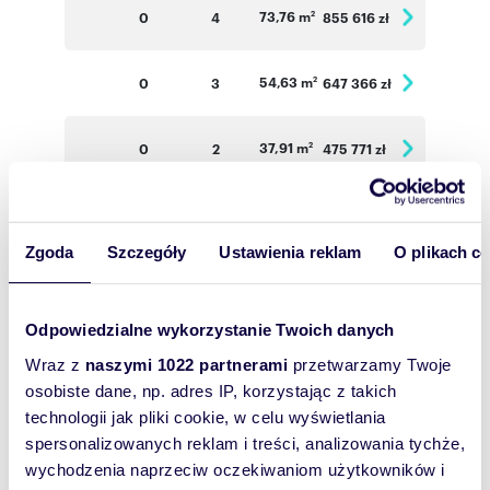
73,76 m
0
4
855 616 zł
2
54,63 m
0
3
647 366 zł
2
37,91 m
0
2
475 771 zł
2
73,78 m
1
4
870 604 zł
2
Zgoda
Szczegóły
Ustawienia reklam
O plikach c
73,50 m
1
4
867 300 zł
2
Odpowiedzialne wykorzystanie Twoich danych
54,22 m
1
3
653 351 zł
2
Wraz z
naszymi 1022 partnerami
przetwarzamy Twoje
osobiste dane, np. adres IP, korzystając z takich
73,78 m
2
4
885 360 zł
2
technologii jak pliki cookie, w celu wyświetlania
spersonalizowanych reklam i treści, analizowania tychże,
wychodzenia naprzeciw oczekiwaniom użytkowników i
73,50 m
2
4
882 000 zł
2