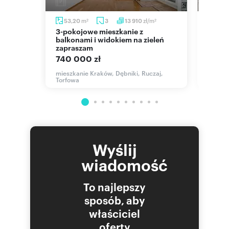
m
m
zł/m
53,20
3
13 910
53,7
2
2
2
3-pokojowe mieszkanie z
Nowoczesne 3-pokojowe
wnicą
balkonami i widokiem na zieleń
miesz
zapraszam
parki
740 000 zł
759 
mieszkanie Kraków, Dębniki, Ruczaj,
mieszk
Torfowa
Kanteg
Wyślij
wiadomość
To najlepszy
sposób, aby
właściciel
oferty