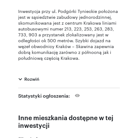
Inwestycja przy ul. Podgórki Tynieckie położona
jest w sąsiedztwie zabudowy jednorodzinnej,
skomunikowana jest z centrum Krakowa liniami
autobusowymi numer 213, 223, 253, 263, 283,
733, 903 a przystanek zlokalizowany jest w
odległości ok 500 metrów. Szybki dojazd na
węzeł obwodnicy Kraków – Skawina zapewnia
dobrą komunikację zarówno z północną jak i
południową częścią Krakowa.
W bliskiej odległości znajdują się sklepy
Rozwiń
spożywcze, KFC, paczkomat. Dodatkowo liczne
ścieżki rowerowe, spacerowe zlokalizowane w
Lesie Tynieckim pozwalają na aktywny
Statystyki ogłoszenia:
wypoczynek.
Inne mieszkania dostępne w tej
Pierwszy etap inwestycji składa się z 50
mieszkań o powierzchni od 37 m2 do 74 m2.
inwestycji
Wszystkie mieszkania posiadają balkony.
Zaprojektowany budynek posiada 3