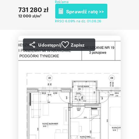
Reklama
731 280
zł
Sprawdź ratę >>
12 000 zł/m
2
RRSO 6,09% na dz. 01.06.26
Udostępnij
Zapisz