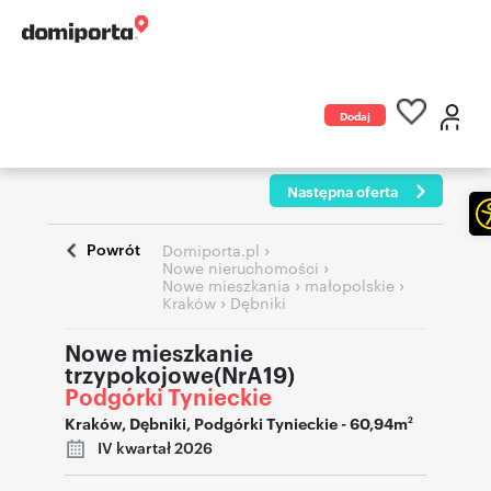
Dodaj
ogłoszenie
Następna oferta
Powrót
›
Domiporta.pl
›
Nowe nieruchomości
›
›
Nowe mieszkania
małopolskie
›
Kraków
Dębniki
Nowe mieszkanie
trzypokojowe(NrA19)
Podgórki Tynieckie
Kraków
,
Dębniki
,
Podgórki Tynieckie
- 60,94m
2
IV kwartał 2026