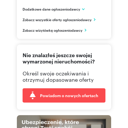
Dodatkowe dane ogłoszeniodawcy
HSD Inwestycje Kraków
Zobacz wszystkie oferty ogłoszeniodawcy
ul. Limanowskiego 3/24
Kraków
Zobacz wizytówkę ogłoszeniodawcy
795 68
Pokaż telefon
Nie znalazłeś jeszcze swojej
wymarzonej nieruchomości?
Określ swoje oczekiwania i
otrzymuj dopasowane oferty
Powiadom o nowych ofertach