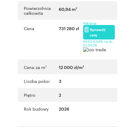
Powierzchnia
60,94 m
2
całkowita
Reklama
Cena
731 280 zł
Sprawdź
ratę
RSSO 6,09% na dz.
01.06.26
Cena za m
12 000 zł/m
2
2
Liczba pokoi
3
Piętro
2
Rok budowy
2026