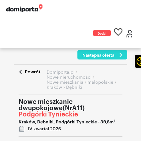
Dodaj
ogłoszenie
Następna oferta
Powrót
›
Domiporta.pl
›
Nowe nieruchomości
›
›
Nowe mieszkania
małopolskie
›
Kraków
Dębniki
Nowe mieszkanie
dwupokojowe(NrA11)
Podgórki Tynieckie
Kraków
,
Dębniki
,
Podgórki Tynieckie
- 39,6m
2
IV kwartał 2026