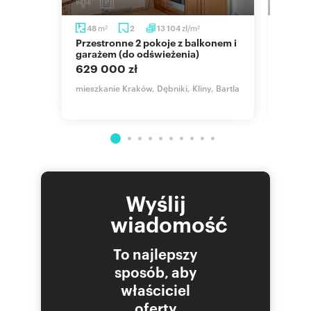
m
zł/m
48
2
13 104
71,8
2
2
Przestronne 2 pokoje z balkonem i
Do sprzedania przestronne
garażem (do odświeżenia)
miesz
Krako
629 000 zł
914 0
dgórki
mieszkanie Kraków, Dębniki, Kliny, Bartla
mieszka
Wyślij
wiadomość
To najlepszy
sposób, aby
właściciel
oferty