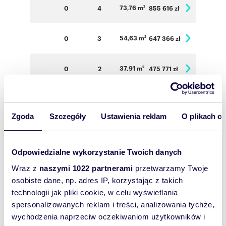
73,76 m
0
4
855 616 zł
2
54,63 m
0
3
647 366 zł
2
37,91 m
0
2
475 771 zł
2
73,78 m
1
4
870 604 zł
2
Zgoda
Szczegóły
Ustawienia reklam
O plikach c
73,50 m
1
4
867 300 zł
2
Odpowiedzialne wykorzystanie Twoich danych
54,22 m
1
3
653 351 zł
2
Wraz z
naszymi 1022 partnerami
przetwarzamy Twoje
osobiste dane, np. adres IP, korzystając z takich
73,78 m
2
4
885 360 zł
2
technologii jak pliki cookie, w celu wyświetlania
spersonalizowanych reklam i treści, analizowania tychże,
wychodzenia naprzeciw oczekiwaniom użytkowników i
73,50 m
2
4
882 000 zł
2