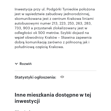
Inwestycja przy ul. Podgórki Tynieckie położona
jest w sąsiedztwie zabudowy jednorodzinnej,
skomunikowana jest z centrum Krakowa liniami
autobusowymi numer 213, 223, 253, 263, 283,
733, 903 a przystanek zlokalizowany jest w
odległości ok 500 metrów. Szybki dojazd na
węzeł obwodnicy Kraków – Skawina zapewnia
dobrą komunikację zarówno z północną jak i
południową częścią Krakowa.
W bliskiej odległości znajdują się sklepy
Rozwiń
spożywcze, KFC, paczkomat. Dodatkowo liczne
ścieżki rowerowe, spacerowe zlokalizowane w
Lesie Tynieckim pozwalają na aktywny
Statystyki ogłoszenia:
wypoczynek.
Inne mieszkania dostępne w tej
Pierwszy etap inwestycji składa się z 50
mieszkań o powierzchni od 37 m2 do 74 m2.
inwestycji
Wszystkie mieszkania posiadają balkony.
Zaprojektowany budynek posiada 3