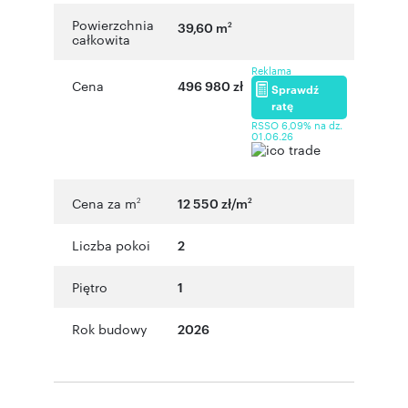
Powierzchnia
39,60 m
2
całkowita
Reklama
Cena
496 980 zł
Sprawdź
ratę
RSSO 6,09% na dz.
01.06.26
Cena za m
12 550 zł/m
2
2
Liczba pokoi
2
Piętro
1
Rok budowy
2026