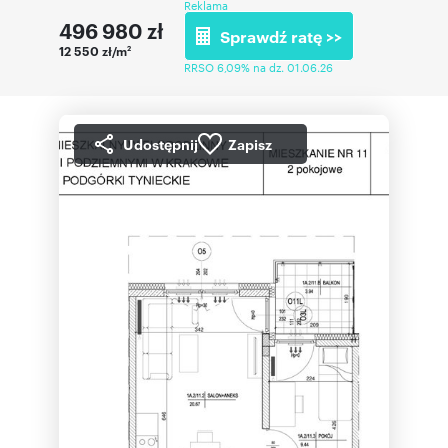
Reklama
496 980
zł
Sprawdź ratę >>
12 550 zł/m
2
RRSO 6,09% na dz. 01.06.26
Udostępnij
Zapisz