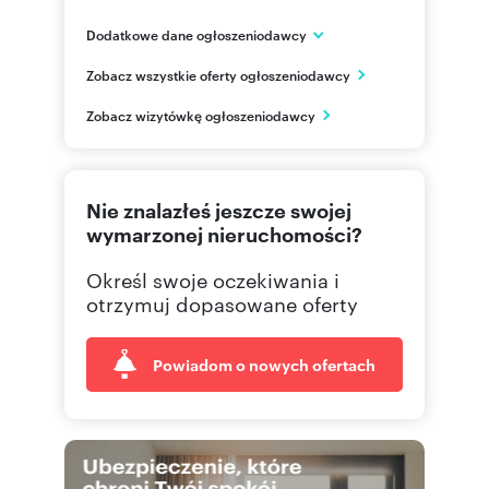
Dodatkowe dane ogłoszeniodawcy
HSD Inwestycje Kraków
Zobacz wszystkie oferty ogłoszeniodawcy
ul. Limanowskiego 3/24
Kraków
Zobacz wizytówkę ogłoszeniodawcy
795 68
Pokaż telefon
Nie znalazłeś jeszcze swojej
wymarzonej nieruchomości?
Określ swoje oczekiwania i
otrzymuj dopasowane oferty
Powiadom o nowych ofertach