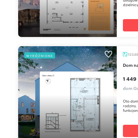
dzielnic
123,6
WYRÓŻNIONE
dom n
1 449
dom Gd
Oto dom 
rodziny.
funkcjona