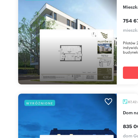
miesz
754 67
mieszk
Pilotów 
indywidu
budynek 
87,42
WYRÓŻNIONE
dom n
835 0
dom Gd