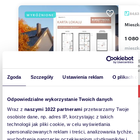
84,63
WYRÓŻNIONE
miesz
1 080
miesz
O INWES
Bursztyn
otoczeniu
Zgoda
Szczegóły
Ustawienia reklam
O plikach c
Odpowiedzialne wykorzystanie Twoich danych
Wraz z
naszymi 1022 partnerami
przetwarzamy Twoje
osobiste dane, np. adres IP, korzystając z takich
755,8
WYRÓŻNIONE
technologii jak pliki cookie, w celu wyświetlania
miesz
spersonalizowanych reklam i treści, analizowania tychże,
wychodzenia naprzeciw oczekiwaniom użytkowników i