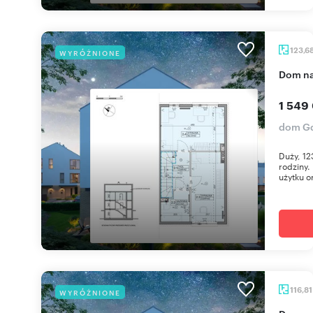
123,6
WYRÓŻNIONE
dom n
1 549
dom Gd
Duży, 12
rodziny.
użytku o
116,8
WYRÓŻNIONE