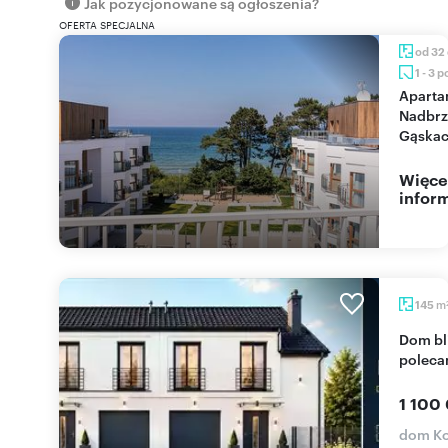
Jak pozycjonowane są ogłoszenia?
OFERTA SPECJALNA
od 32
1 - 3 
Apartamenty na
Nadbrz
Gąskac
Więce
inform
m
145
Dom bliźniaczy 145 m² z ogrodem 700 m², garaż
polec
1 100
dom K