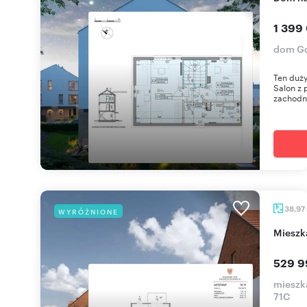
1 399
dom Gd
Ten duży
Salon z 
zachodni
38,97
WYRÓŻNIONE
miesz
529 9
mieszk
71C