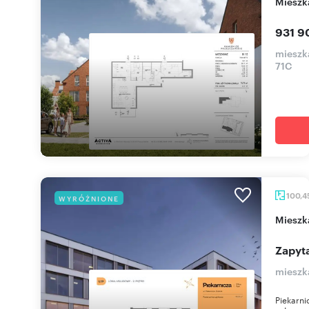
miesz
931 9
mieszk
71C
100,4
WYRÓŻNIONE
miesz
Zapyta
mieszk
Piekarni