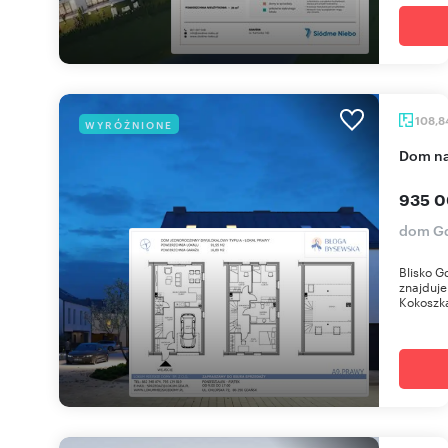
108,8
WYRÓŻNIONE
dom n
935 0
dom Gd
Blisko G
znajduje
Kokoszka