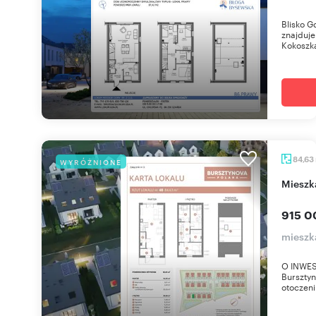
Blisko G
znajduje
Kokoszka
84,63
WYRÓŻNIONE
miesz
915 0
miesz
O INWES
Bursztyn
otoczeniu