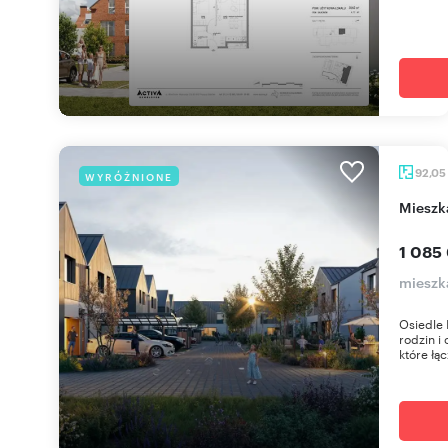
92,05
WYRÓŻNIONE
miesz
1 085
mieszk
Osiedle 
rodzin i
które łąc