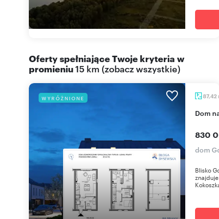
Oferty spełniające Twoje kryteria w
promieniu
15 km
(
zobacz wszystkie
)
87,42
WYRÓŻNIONE
dom n
830 0
dom Gd
Blisko G
znajduje
Kokoszka