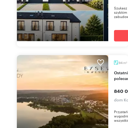
Szukasz 
szybkim
zabudowi
m
94
2
Ostatni dom w Kolbudach 94 m² blisko natury -
poleca
840 0
dom Ko
Przystań
wygodnie
wszystki