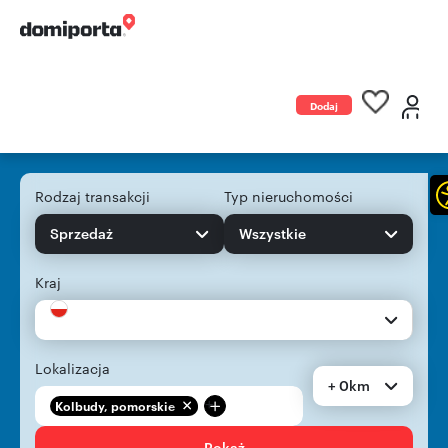
Dodaj
ogłoszenie
Rodzaj transakcji
Typ nieruchomości
Sprzedaż
Wszystkie
Kraj
Lokalizacja
+ 0km
+
Kolbudy, pomorskie
Pokaż