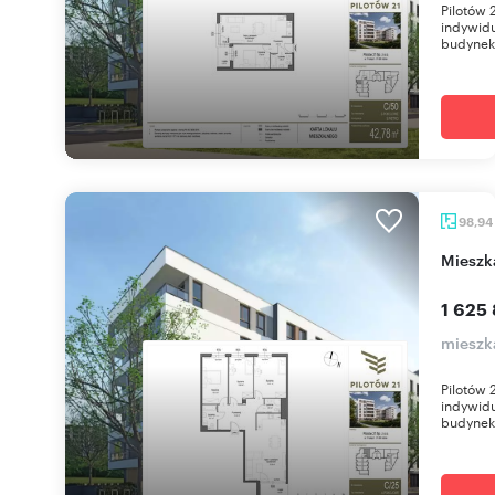
Pilotów 
indywidu
budynek 
98,94
miesz
1 625 
mieszk
Pilotów 
indywidu
budynek 