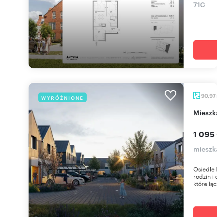
71C
90,97
WYRÓŻNIONE
miesz
1 095
mieszk
Osiedle 
rodzin i
które łąc