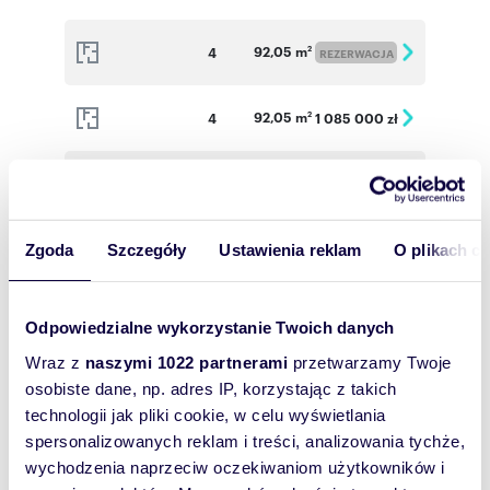
92,05 m
4
2
REZERWACJA
92,05 m
4
1 085 000 zł
2
94,55 m
4
1 230 000 zł
2
94,55 m
4
Zgoda
Szczegóły
Ustawienia reklam
O plikach c
2
REZERWACJA
94,55 m
4
1 160 000 zł
2
Odpowiedzialne wykorzystanie Twoich danych
Wraz z
naszymi 1022 partnerami
przetwarzamy Twoje
94,55 m
4
1 195 000 zł
2
osobiste dane, np. adres IP, korzystając z takich
technologii jak pliki cookie, w celu wyświetlania
spersonalizowanych reklam i treści, analizowania tychże,
94,55 m
4
1 190 000 zł
2
wychodzenia naprzeciw oczekiwaniom użytkowników i