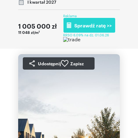
I kwartał 2027
Reklama
1 005 000
zł
Sprawdź ratę >>
11 048 zł/m
2
RRSO 6,09% na dz. 01.06.26
Udostępnij
Zapisz