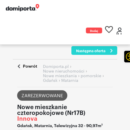
Dodaj
ogłoszenie
Następna oferta
Powrót
›
Domiporta.pl
›
Nowe nieruchomości
›
›
Nowe mieszkania
pomorskie
›
Gdańsk
Matarnia
ZAREZERWOWANE
Nowe mieszkanie
czteropokojowe (Nr17B)
Innova
Gdańsk
,
Matarnia
,
Telewizyjna 32
- 90,97m
2