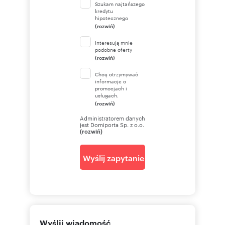
Szukam najtańszego
kredytu
hipotecznego
(rozwiń)
Interesują mnie
podobne oferty
(rozwiń)
Chcę otrzymywać
informacje o
promocjach i
usługach.
(rozwiń)
Administratorem danych
jest Domiporta Sp. z o.o.
(rozwiń)
Wyślij zapytanie
Wyślij wiadomość