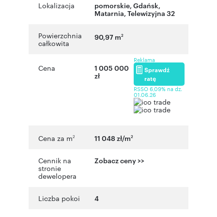
Lokalizacja
pomorskie
,
Gdańsk
,
Matarnia
,
Telewizyjna 32
Powierzchnia
90,97 m
2
całkowita
Reklama
Cena
1 005 000
Sprawdź
zł
ratę
RSSO 6,09% na dz.
01.06.26
Cena za m
11 048 zł/m
2
2
Cennik na
Zobacz ceny >>
stronie
dewelopera
Liczba pokoi
4