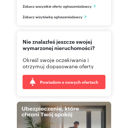
3City Invest
Zobacz wszystkie oferty ogłoszeniodawcy
ul. Stefana Batorego 23/3
Gdynia
Zobacz wizytówkę ogłoszeniodawcy
pomorskie
796306
Pokaż telefon
Nie znalazłeś jeszcze swojej
790 30
Pokaż telefon
wymarzonej nieruchomości?
Określ swoje oczekiwania i
otrzymuj dopasowane oferty
Powiadom o nowych ofertach