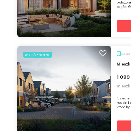
położone
części Gd
94,55
WYRÓŻNIONE
miesz
1 099
mieszk
Osiedle 
rodzin i
które łąc