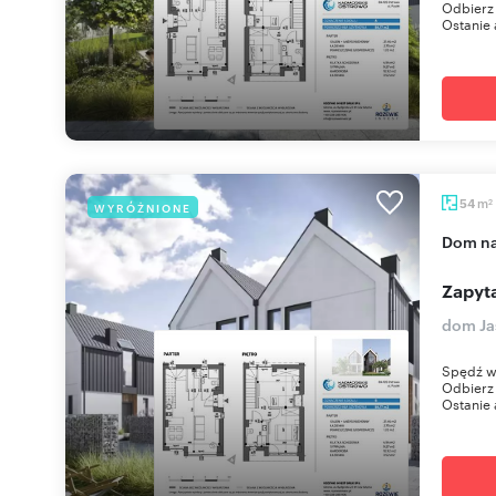
Odbierz 
Ostanie 
m
54
WYRÓŻNIONE
2
dom n
Zapyta
dom Ja
Spędź w
Odbierz 
Ostanie 