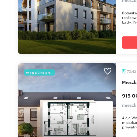
Botanik
realizow
Izydy. Pr
73,42
WYRÓŻNIONE
miesz
915 0
mieszk
Aleja Wi
mieszkan
prywatno