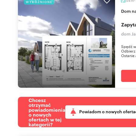
m
54
WYRÓŻNIONE
2
dom n
Zapyta
dom Ja
Spędź w
Odbierz 
Ostanie 
Chcesz
otrzymać
powiadomienia
Powiadom o nowych oferta
o nowych
ofertach w tej
kategorii?