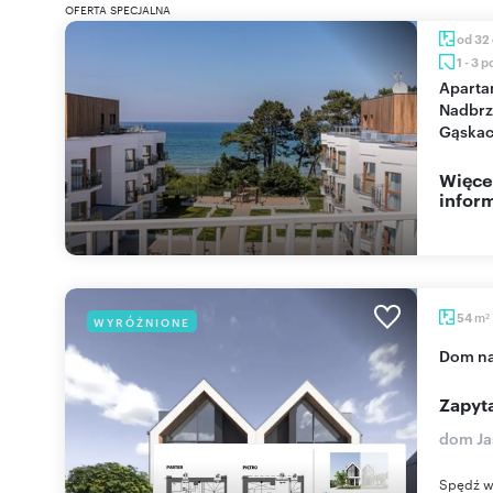
OFERTA SPECJALNA
od 32
1 - 3 
Apartamenty na
Nadbrz
Gąskac
Więce
inform
m
54
WYRÓŻNIONE
2
dom n
Zapyta
dom Ja
Spędź w