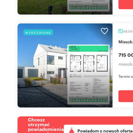
68,09
WYRÓŻNIONE
miesz
715 0
mieszk
Termin o
Chcesz
otrzymać
powiadomienia
Powiadom o nowych oferta