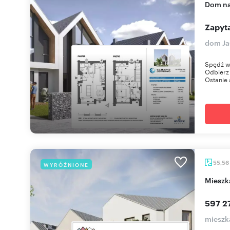
dom n
Zapyta
dom Ja
Spędź w
Odbierz 
Ostanie 
55,56
WYRÓŻNIONE
miesz
597 2
mieszk