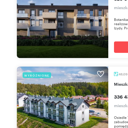
mieszk
Botanik
realizow
Izydy. Pr
48,09
WYRÓŻNIONE
miesz
336 4
mieszk
Osiedle 
zabudow
pomiędzy