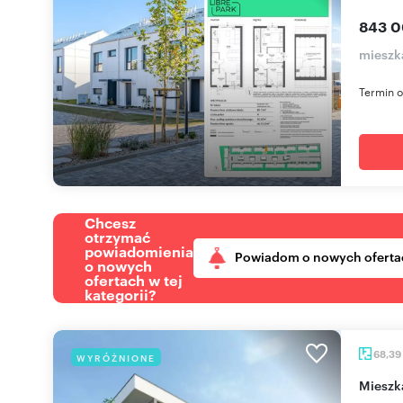
843 0
mieszk
Termin o
Chcesz
otrzymać
powiadomienia
Powiadom o nowych oferta
o nowych
ofertach w tej
kategorii?
68,39
WYRÓŻNIONE
miesz