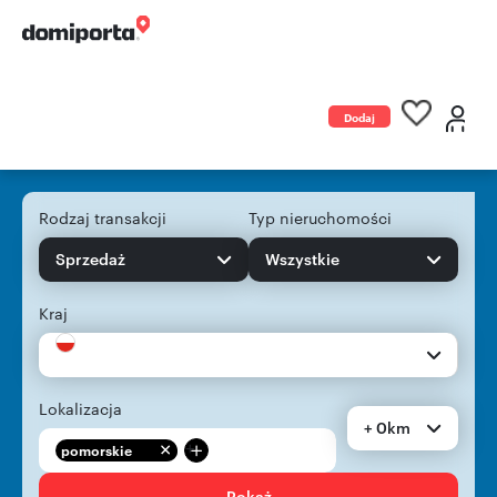
Dodaj
ogłoszenie
Rodzaj transakcji
Typ nieruchomości
Sprzedaż
Wszystkie
Kraj
Lokalizacja
+ 0km
+
pomorskie
Pokaż