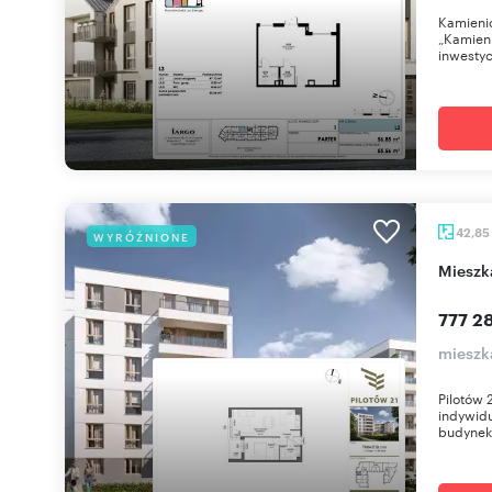
Kamienic
„Kamieni
inwestyc
42,85
WYRÓŻNIONE
miesz
777 28
mieszk
Pilotów 
indywidu
budynek 