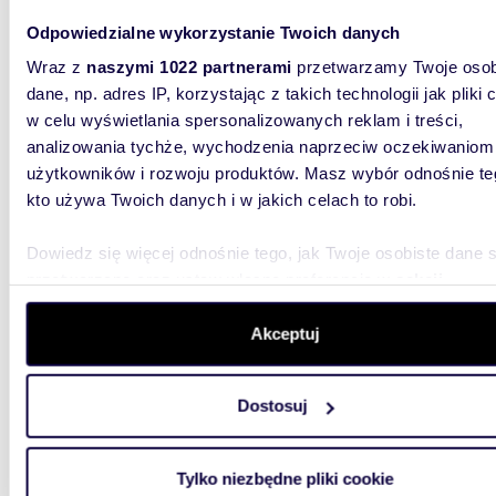
45,05
Odpowiedzialne wykorzystanie Twoich danych
miesz
Wraz z
naszymi 1022 partnerami
przetwarzamy Twoje osob
630 7
dane, np. adres IP, korzystając z takich technologii jak pliki 
w celu wyświetlania spersonalizowanych reklam i treści,
mieszka
analizowania tychże, wychodzenia naprzeciw oczekiwaniom
ul. Sta
użytkowników i rozwoju produktów. Masz wybór odnośnie te
kto używa Twoich danych i w jakich celach to robi.
Dowiedz się więcej odnośnie tego, jak Twoje osobiste dane 
przetwarzane oraz ustaw własne preferencje w
sekcji
szczegółów
. W Deklaracji plików cookie możesz zmienić lu
wycofać swoją zgodę w dowolnej chwili.
Akceptuj
52,26
Wykorzystujemy pliki cookie do spersonalizowania treści i r
miesz
Dostosuj
aby oferować funkcje społecznościowe i analizować ruch w 
witrynie. Informacje o tym, jak korzystasz z naszej witryny,
689 8
udostępniamy partnerom społecznościowym, reklamowym i
mieszka
Tylko niezbędne pliki cookie
analitycznym. Partnerzy mogą połączyć te informacje z inn