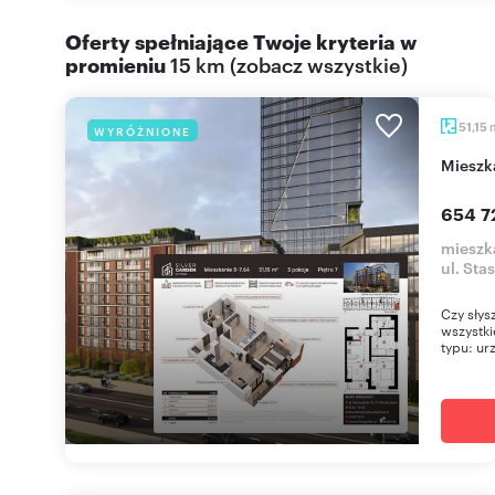
Oferty spełniające Twoje kryteria w
promieniu
15 km
(
zobacz wszystkie
)
51,15
WYRÓŻNIONE
miesz
654 7
mieszka
ul. Sta
Czy słys
wszystki
typu: urz