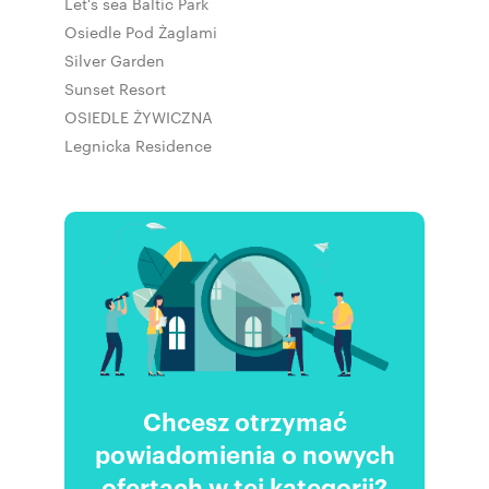
Let's sea Baltic Park
Osiedle Pod Żaglami
Silver Garden
Sunset Resort
OSIEDLE ŻYWICZNA
Legnicka Residence
Chcesz otrzymać
powiadomienia o nowych
ofertach w tej kategorii?