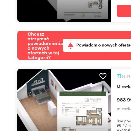
Chcesz
otrzymać
powiadomienia
Powiadom o nowych oferta
o nowych
ofertach w tej
kategorii?
96,47
miesz
983 9
mieszka
Dwupoko
96,47 m²
wybór dl