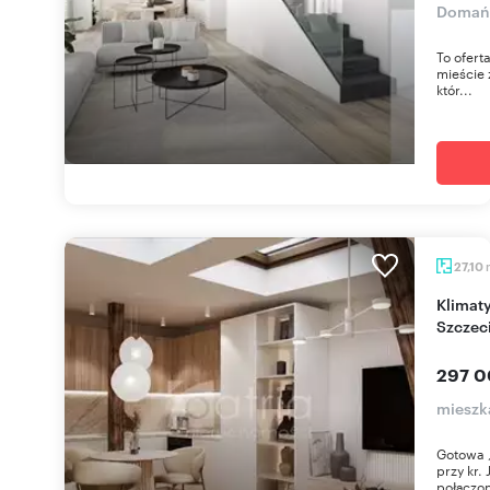
Domań
To ofert
mieście 
któr...
27,10
Klimatyczna kawalerka 27m² w centrum
Szczeci
297 0
mieszka
Gotowa 
przy kr.
połączon