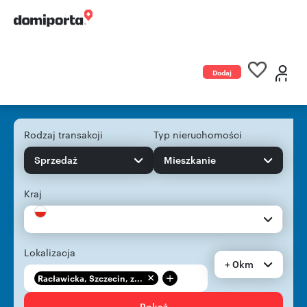
Dodaj
ogłoszenie
Rodzaj transakcji
Typ nieruchomości
Sprzedaż
Mieszkanie
Kraj
Lokalizacja
+ 0km
+
Racławicka, Szczecin, z...
Pokaż