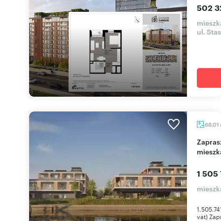
502 3
mieszka
ul. Sta
68,01
Zapraszam do luksusowego 3-pokojowego
mieszk
1 505 
mieszk
1.505.74
vat) Zap