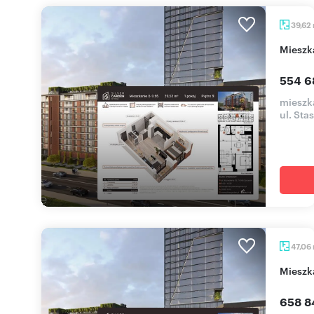
39,62
miesz
554 6
mieszka
ul. Sta
47,06
miesz
658 8