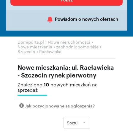
Powiadom o nowych ofertach
›
›
Domiporta.pl
Nowe nieruchomości
›
›
Nowe mieszkania
zachodniopomorskie
›
Szczecin
Racławicka
Nowe mieszkania: ul. Racławicka
- Szczecin rynek pierwotny
10
Znaleziono
nowych mieszkań na
sprzedaż
Jak pozycjonowane są ogłoszenia?
Sortuj