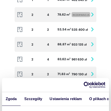
78,62 m
2
4
2
REZERWACJA
53,54 m
2
2
535 400 zł
2
88,87 m
2
4
933 135 zł
2
83,62 m
2
4
961 630 zł
2
71,83 m
2
2
790 130 zł
2
95,77 m
2
3
2
REZERWACJA
Zgoda
Szczegóły
Ustawienia reklam
O plikach c
77,60 m
2
3
853 600 zł
2