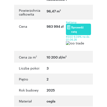
Powierzchnia
96,47 m
2
całkowita
Reklama
Cena
983 994 zł
Sprawdź
ratę
RSSO 6,09% na dz.
01.06.26
Cena za m
10 200 zł/m
2
2
Liczba pokoi
3
Piętro
2
Rok budowy
2025
Materiał
cegła