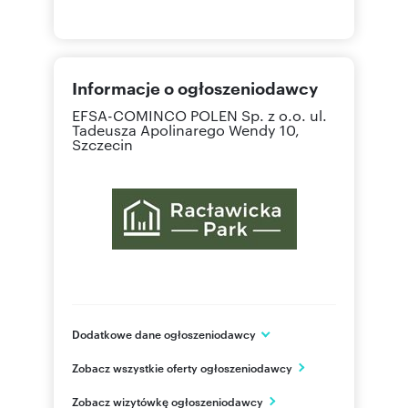
Informacje o ogłoszeniodawcy
EFSA-COMINCO POLEN Sp. z o.o.
ul.
Tadeusza Apolinarego Wendy 10,
Szczecin
Dodatkowe dane ogłoszeniodawcy
EFSA-COMINCO POLEN Sp. z o.o.
Zobacz wszystkie oferty ogłoszeniodawcy
ul. Pomorska 112
Szczecin
Zobacz wizytówkę ogłoszeniodawcy
zachodniopomorskie