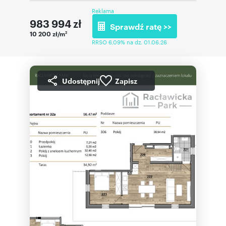
Reklama
983 994
zł
Sprawdź ratę >>
10 200 zł/m
2
RRSO 6,09% na dz. 01.06.26
Udostępnij
Zapisz