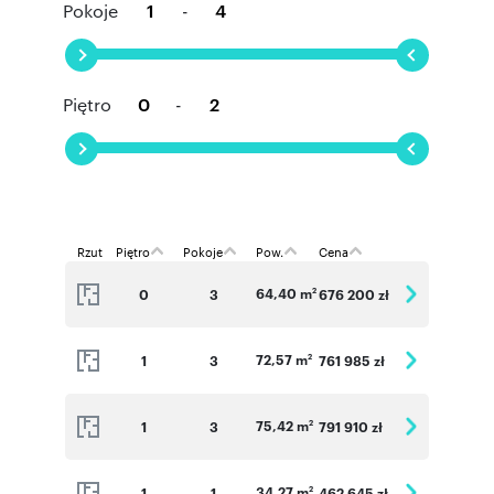
Pokoje
-
Piętro
-
Rzut
Piętro
Pokoje
Pow.
Cena
64,40 m
0
3
676 200 zł
2
72,57 m
1
3
761 985 zł
2
75,42 m
1
3
791 910 zł
2
34,27 m
1
1
462 645 zł
2