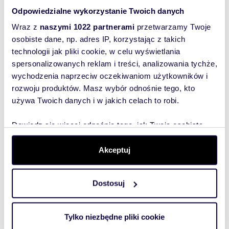
Odpowiedzialne wykorzystanie Twoich danych
Wraz z
naszymi 1022 partnerami
przetwarzamy Twoje
Podobne
osobiste dane, np. adres IP, korzystając z takich
technologii jak pliki cookie, w celu wyświetlania
nieruchomości
spersonalizowanych reklam i treści, analizowania tychże,
wychodzenia naprzeciw oczekiwaniom użytkowników i
rozwoju produktów. Masz wybór odnośnie tego, kto
używa Twoich danych i w jakich celach to robi.
Dowiedz się więcej odnośnie tego, jak Twoje osobiste
dane są przetwarzane oraz ustaw własne preferencje w
sekcji szczegółów
. W Deklaracji plików cookie możesz
Akceptuj
zmienić lub wycofać swoją zgodę w dowolnej chwili.
Dostosuj
Wykorzystujemy pliki cookie do spersonalizowania treści
i reklam, aby oferować funkcje społecznościowe i
m
m
zł/m
67,95
3
16 497
43,0
analizować ruch w naszej witrynie. Informacje o tym, jak
2
2
2
Tylko niezbędne pliki cookie
Sprzedam nowoczesny
Nowoczesne 2-pokojowe
korzystasz z naszej witryny, udostępniamy partnerom
cinie
apartament z dużym balkonem i
apart