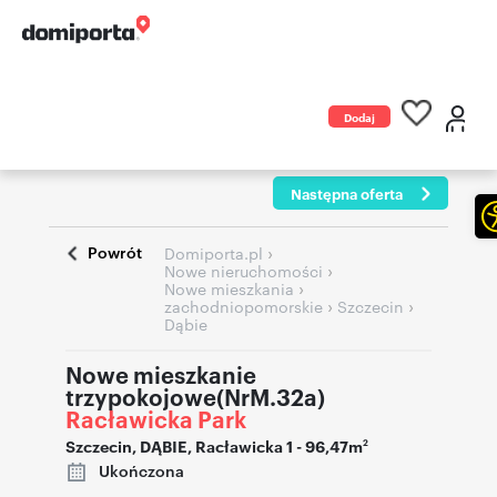
Dodaj
ogłoszenie
Następna oferta
Powrót
›
Domiporta.pl
›
Nowe nieruchomości
›
Nowe mieszkania
›
›
zachodniopomorskie
Szczecin
Dąbie
Nowe mieszkanie
trzypokojowe(NrM.32a)
Racławicka Park
Szczecin
,
DĄBIE
,
Racławicka 1
- 96,47m
2
Ukończona