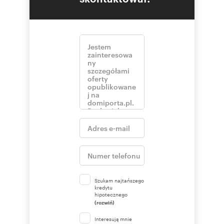
Szukam najtańszego
kredytu
hipotecznego
(rozwiń)
Interesują mnie