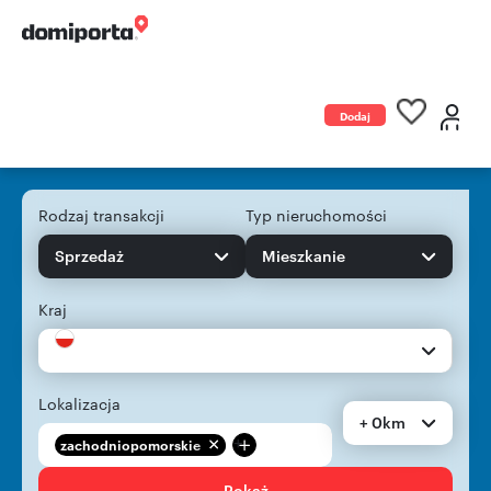
Dodaj
ogłoszenie
Rodzaj transakcji
Typ nieruchomości
Sprzedaż
Mieszkanie
Kraj
Lokalizacja
+ 0km
+
zachodniopomorskie
Pokaż