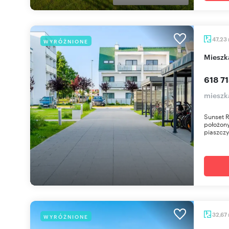
47,23
WYRÓŻNIONE
miesz
618 71
mieszk
Sunset 
położony
piaszczy
32,67
WYRÓŻNIONE