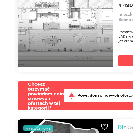
4 490
mieszka
Sosnow
Prestiż
LAKE w 
jeziorem
Chcesz
otrzymać
powiadomienia
Powiadom o nowych oferta
o nowych
ofertach w tej
kategorii?
71,83
WYRÓŻNIONE