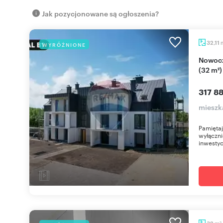
Jak pozycjonowane są ogłoszenia?
32,11
WYRÓŻNIONE
Nowoczesny 2-pokojowy apartament z balkonem
(32 m²
317 88
mieszk
Pamięta
wyłączn
inwestyc
m