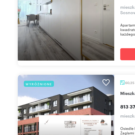
mieszka
Sosnow
Apartame
kwadrato
każdego
60,25
WYRÓŻNIONE
miesz
813 37
mieszka
Osiedle 
Żaglami 