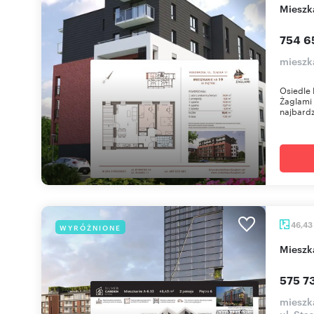
miesz
754 6
mieszka
Osiedle 
Żaglami 
najbardzi
46,43
WYRÓŻNIONE
miesz
575 73
mieszka
ul. Sta