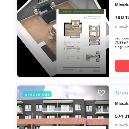
miesz
790 1
mieszka
Jednopo
71,83 m²
singli lu
49,94
WYRÓŻNIONE
miesz
574 31
mieszka