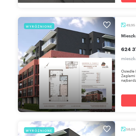
49,95
WYRÓŻNIONE
miesz
624 3
mieszka
Osiedle 
Żaglami 
najbardzi
58,05
WYRÓŻNIONE