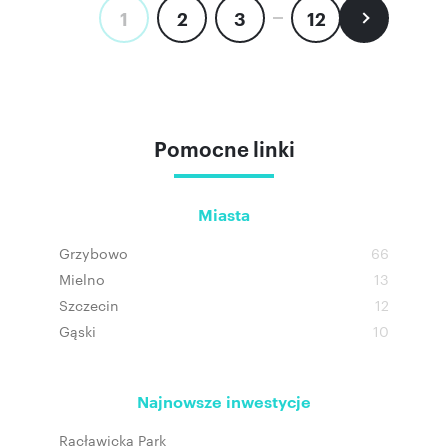
1
2
3
12
Pomocne linki
Miasta
Grzybowo
66
Mielno
13
Szczecin
12
Gąski
10
Najnowsze inwestycje
Racławicka Park