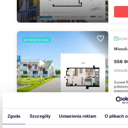
37,38
WYRÓŻNIONE
miesz
556 9
mieszk
Sunset 
położony
piaszczy
Zgoda
Szczegóły
Ustawienia reklam
O plikach c