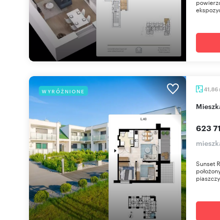
powierzc
ekspozyc
41,86
WYRÓŻNIONE
miesz
623 71
mieszk
Sunset 
położony
piaszczy