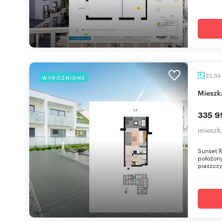
22,55
WYRÓŻNIONE
miesz
335 9
mieszk
Sunset 
położony
piaszczy