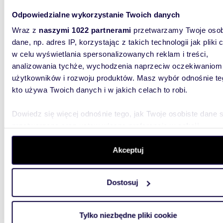
Odpowiedzialne wykorzystanie Twoich danych
43,47
WYRÓŻNIONE
Wraz z
naszymi 1022 partnerami
przetwarzamy Twoje osob
miesz
dane, np. adres IP, korzystając z takich technologii jak pliki 
499 9
w celu wyświetlania spersonalizowanych reklam i treści,
analizowania tychże, wychodzenia naprzeciw oczekiwaniom
mieszka
użytkowników i rozwoju produktów. Masz wybór odnośnie te
kto używa Twoich danych i w jakich celach to robi.
Osiedle 
Żaglami 
najbardzi
Dowiedz się więcej odnośnie tego, jak Twoje osobiste dane 
przetwarzane oraz ustaw własne preferencje w
sekcji
szczegółów
. W Deklaracji plików cookie możesz zmienić lu
wycofać swoją zgodę w dowolnej chwili.
Akceptuj
Wykorzystujemy pliki cookie do spersonalizowania treści i r
Dostosuj
aby oferować funkcje społecznościowe i analizować ruch w 
51,15
WYRÓŻNIONE
witrynie. Informacje o tym, jak korzystasz z naszej witryny,
miesz
udostępniamy partnerom społecznościowym, reklamowym i
Tylko niezbędne pliki cookie
analitycznym. Partnerzy mogą połączyć te informacje z inn