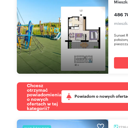
miesz
486 7
mieszk
Sunset 
położony
piaszczy
Chcesz
otrzymać
powiadomienia
Powiadom o nowych oferta
o nowych
ofertach w tej
kategorii?
27,16