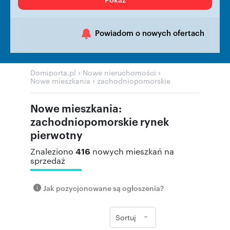
Powiadom o nowych ofertach
›
›
Domiporta.pl
Nowe nieruchomości
›
Nowe mieszkania
zachodniopomorskie
Nowe mieszkania:
zachodniopomorskie rynek
pierwotny
416
Znaleziono
nowych mieszkań na
sprzedaż
Jak pozycjonowane są ogłoszenia?
Sortuj