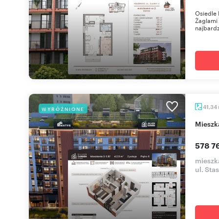
Osiedle 
Żaglami 
najbardzi
41,34
WYRÓŻNIONE
miesz
578 7
mieszka
ul. Sta