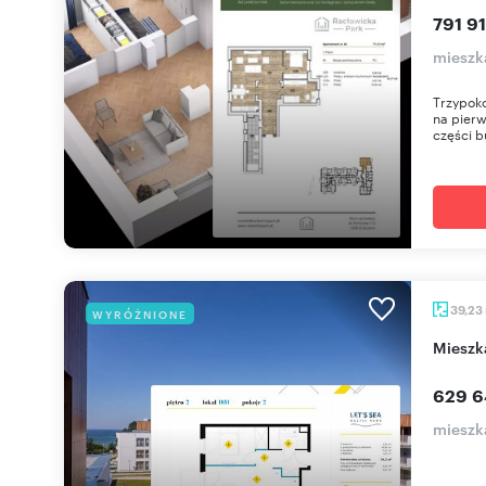
791 91
mieszka
Trzypoko
na pierw
części b
39,23
WYRÓŻNIONE
miesz
629 6
mieszk