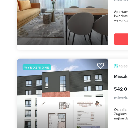
Apartame
kwadrato
wykończo
43,36
WYRÓŻNIONE
miesz
542 0
mieszka
Osiedle 
Żaglami 
najbardzi