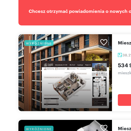
Chcesz otrzymać powiadomienia o nowych of
mie
WYRÓŻNIONE
38,2
534 
mieszk
mie
WYRÓŻNIONE