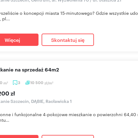
yszeliście o koncepcji miasta 15-minutowego? Gdzie wszystkie ud
 pl...
Więcej
Skontaktuj się
szkanie na sprzedaż 64m2
40
m
3
10 500
zł/m
2
2
200 zł
anie Szczecin, DĄBIE, Racławicka 1
ronne i funkcjonalne 4-pokojowe mieszkanie o powierzchni 64,40 
tu...