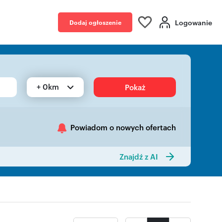
Logowanie
Dodaj ogłoszenie
+ 0km
Pokaż
Powiadom o nowych ofertach
Znajdź z AI