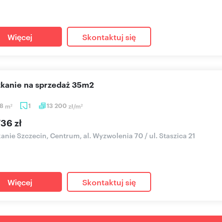
Więcej
Skontaktuj się
szkanie na sprzedaż 35m2
98
m
1
13 200
zł/m
2
2
36 zł
anie Szczecin, Centrum, al. Wyzwolenia 70 / ul. Staszica 21
Więcej
Skontaktuj się