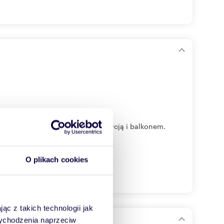
ym piętrze z południową ekspozycją i balkonem.
O plikach cookies
ąc z takich technologii jak
 wychodzenia naprzeciw