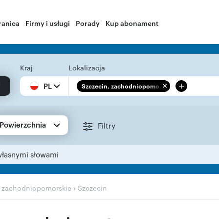
ranica
Firmy i usługi
Porady
Kup abonament
Kraj
Lokalizacja
+
PL
Szczecin, zachodniopomo...
Powierzchnia
Filtry
własnymi słowami
›
›
zachodniopomorskie
Szczecin