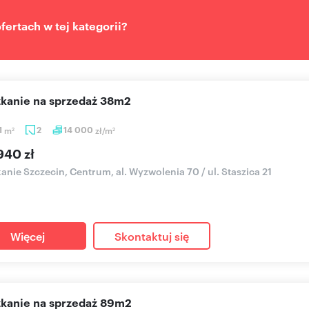
ertach w tej kategorii?
szkanie na sprzedaż 38m2
1
m
2
14 000
zł/m
2
2
940 zł
anie Szczecin, Centrum, al. Wyzwolenia 70 / ul. Staszica 21
Więcej
Skontaktuj się
szkanie na sprzedaż 89m2