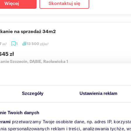
Więcej
Skontaktuj się
szkanie na sprzedaż 34m2
27
m
1
13 500
zł/m
2
2
645 zł
anie Szczecin, DĄBIE, Racławicka 1
okojowe mieszkanie o powierzchni 34,27 m². Położone na pierwsz
 dla s...
Szczegóły
Ustawienia reklam
Więcej
Skontaktuj się
nie Twoich danych
erami
przetwarzamy Twoje osobiste dane, np. adres IP, korzystaj
lania spersonalizowanych reklam i treści, analizowania tychże,
szkanie na sprzedaż 72m2