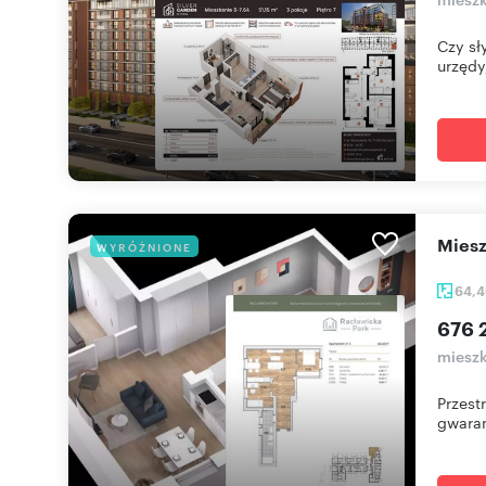
Czy sł
urzędy,
mie
WYRÓŻNIONE
64,
676 
mieszk
Przest
gwaran