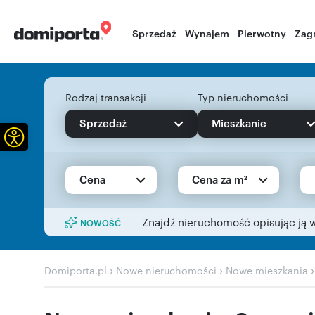
Sprzedaż
Wynajem
Pierwotny
Zag
Rodzaj transakcji
Typ nieruchomości
Sprzedaż
Mieszkanie
Otwórz pasek narzędzi
Cena
Cena za m²
Znajdź nieruchomość opisując ją 
NOWOŚĆ
›
›
Domiporta.pl
Nowe nieruchomości
Nowe mieszkania