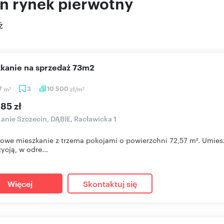
n rynek pierwotny
ż
szkanie na sprzedaż 73m2
7
m
3
10 500
zł/m
2
2
85 zł
anie Szczecin, DĄBIE, Racławicka 1
owe mieszkanie z trzema pokojami o powierzchni 72,57 m². Umies
ycją, w odre...
Więcej
Skontaktuj się