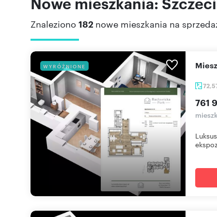
Nowe mieszkania: Szczeci
Znaleziono
182
nowe mieszkania na sprzeda
mie
WYRÓŻNIONE
72,5
761 9
mieszk
Luksus
ekspoz