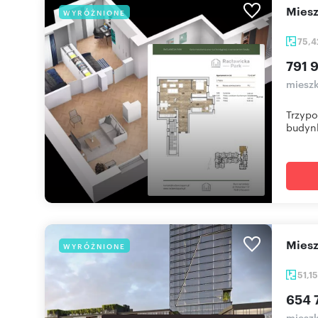
mie
WYRÓŻNIONE
75,
791 9
mieszk
Trzypo
budynk
mie
WYRÓŻNIONE
51,1
654 
mieszk