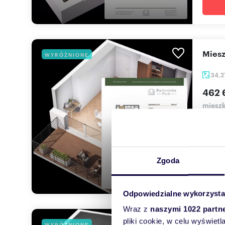
mie
WYRÓŻNIONE
34,
462 
mieszk
Jednop
Idealne
Zgoda
Odpowiedzialne wykorzysta
Wraz z
naszymi 1022 partn
pliki cookie, w celu wyświet
mie
WYRÓŻNIONE