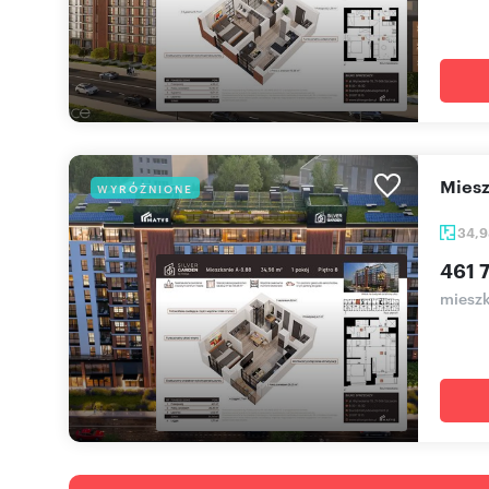
mie
WYRÓŻNIONE
34,
461 7
mieszk