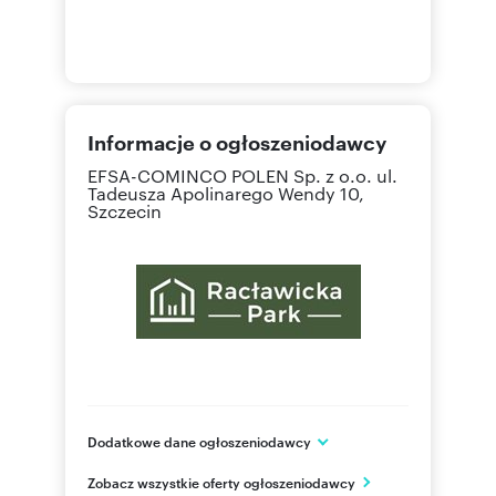
Informacje o ogłoszeniodawcy
EFSA-COMINCO POLEN Sp. z o.o.
ul.
Tadeusza Apolinarego Wendy 10,
Szczecin
Dodatkowe dane ogłoszeniodawcy
EFSA-COMINCO POLEN Sp. z o.o.
Zobacz wszystkie oferty ogłoszeniodawcy
ul. Pomorska 112