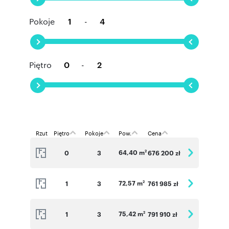
Pokoje
-
Piętro
-
Rzut
Piętro
Pokoje
Pow.
Cena
64,40 m
0
3
676 200 zł
2
72,57 m
1
3
761 985 zł
2
75,42 m
1
3
791 910 zł
2