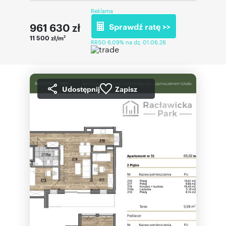
Reklama
961 630
zł
Sprawdź ratę >>
11 500 zł/m
2
RRSO 6,09% na dz. 01.06.26
Udostępnij
Zapisz