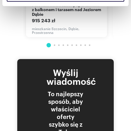
społecznościowym, reklamowym i analitycznym.
Polecam nowoczesny apartament
Sprzedam nowoczesny
z balkonem i tarasem nad Jeziorem
apart
Partnerzy mogą połączyć te informacje z innymi danymi
Dąbie
nad J
otrzymanymi od Ciebie lub uzyskanymi podczas
915 243 zł
737 4
korzystania z ich usług.
mieszkanie Szczecin, Dąbie,
mieszk
Przestrzenna
Przest
Wyślij
wiadomość
To najlepszy
sposób, aby
właściciel
oferty
szybko się z