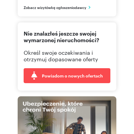
Szczecin
Zobacz wizytówkę ogłoszeniodawcy
zachodniopomorskie
533 33
Pokaż telefon
Nie znalazłeś jeszcze swojej
wymarzonej nieruchomości?
Określ swoje oczekiwania i
otrzymuj dopasowane oferty
Powiadom o nowych ofertach