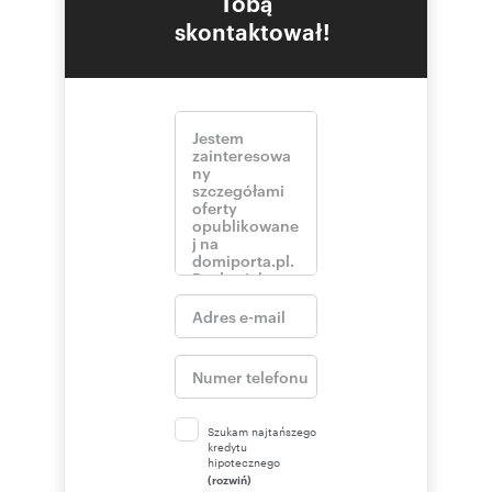
Tobą
skontaktował!
Szukam najtańszego
kredytu
hipotecznego
(rozwiń)