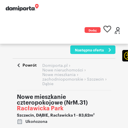
Dodaj
ogłoszenie
Następna oferta
Powrót
›
Domiporta.pl
›
Nowe nieruchomości
›
Nowe mieszkania
›
›
zachodniopomorskie
Szczecin
Dąbie
Nowe mieszkanie
czteropokojowe (NrM.31)
Racławicka Park
Szczecin
,
DĄBIE
,
Racławicka 1
- 83,62m
2
Ukończona