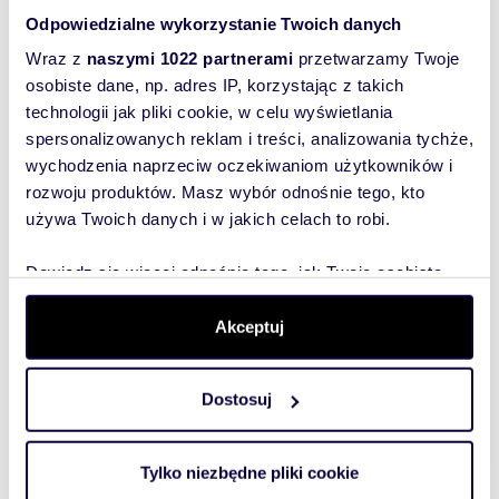
77,60 m
2
3
853 600 zł
Odpowiedzialne wykorzystanie Twoich danych
Wraz z
naszymi 1022 partnerami
przetwarzamy Twoje
osobiste dane, np. adres IP, korzystając z takich
Podobne
technologii jak pliki cookie, w celu wyświetlania
spersonalizowanych reklam i treści, analizowania tychże,
nieruchomości
wychodzenia naprzeciw oczekiwaniom użytkowników i
rozwoju produktów. Masz wybór odnośnie tego, kto
używa Twoich danych i w jakich celach to robi.
Dowiedz się więcej odnośnie tego, jak Twoje osobiste
dane są przetwarzane oraz ustaw własne preferencje w
sekcji szczegółów
. W Deklaracji plików cookie możesz
Akceptuj
zmienić lub wycofać swoją zgodę w dowolnej chwili.
Dostosuj
Wykorzystujemy pliki cookie do spersonalizowania treści
i reklam, aby oferować funkcje społecznościowe i
analizować ruch w naszej witrynie. Informacje o tym, jak
Tylko niezbędne pliki cookie
korzystasz z naszej witryny, udostępniamy partnerom
m
m
zł/m
42,40
2
21 586
42,4
2
2
2