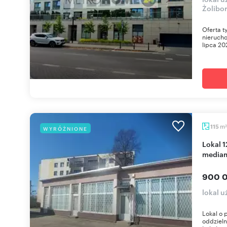
Żolibor
Oferta t
nieruch
lipca 20
m
115
WYRÓŻNIONE
2
Lokal 124 m² z 3 wejściami, klimatyzacją i
media
900 0
lokal 
Lokal o 
oddziel