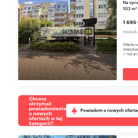
Na sprzedaż przestronne 4-pokojowe mieszkanie
103 m²
1 695
mieszk
Oferta n
mieszkan
— tuż pr
Chcesz
otrzymać
powiadomienia
Powiadom o nowych oferta
o nowych
ofertach w tej
kategorii?