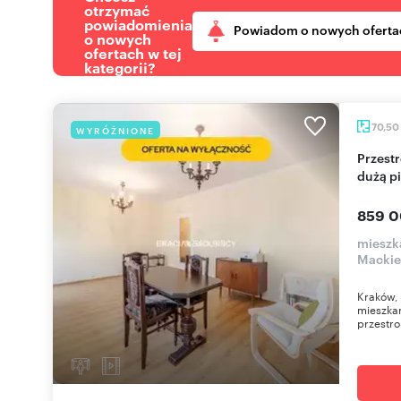
otrzymać
powiadomienia
Powiadom o nowych oferta
o nowych
ofertach w tej
kategorii?
70,50
WYRÓŻNIONE
Przestronne 4-pokojowe mieszkanie z loggią i
dużą p
859 0
mieszka
Mackie
Kraków, 
mieszkan
przestro