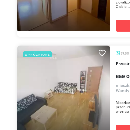
zlokaliz
Ciebie...
37,50
WYRÓŻNIONE
Przes
659 0
mieszk
Wandy
Mieszkan
przebud
w sercu 