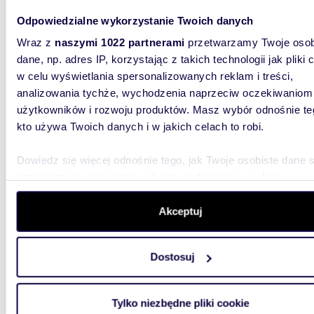
Odpowiedzialne wykorzystanie Twoich danych
m
72
WYRÓŻNIONE
2
Wraz z
naszymi 1022 partnerami
przetwarzamy Twoje osob
Polecam elegancki 72 m² apartament w inwestycji
dane, np. adres IP, korzystając z takich technologii jak pliki 
Belved
w celu wyświetlania spersonalizowanych reklam i treści,
analizowania tychże, wychodzenia naprzeciw oczekiwaniom
1 797 
użytkowników i rozwoju produktów. Masz wybór odnośnie te
mieszk
kto używa Twoich danych i w jakich celach to robi.
0% Prowi
Dwupoko
Dowiedz się więcej odnośnie tego, jak Twoje osobiste dane 
ekskluzy
przetwarzane oraz ustaw własne preferencje w
sekcji
szczegółów
. W Deklaracji plików cookie możesz zmienić lu
wycofać swoją zgodę w dowolnej chwili.
Akceptuj
Wykorzystujemy pliki cookie do spersonalizowania treści i r
Dostosuj
aby oferować funkcje społecznościowe i analizować ruch w 
witrynie. Informacje o tym, jak korzystasz z naszej witryny,
m
71
WYRÓŻNIONE
2
udostępniamy partnerom społecznościowym, reklamowym i
Tylko niezbędne pliki cookie
Ekskluzywne 2-pokojowe mieszkanie z
analitycznym. Partnerzy mogą połączyć te informacje z inn