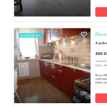
69,48
WYRÓŻNIONE
4-pok
455 0
mieszka
Gen. T
Biuro WE
czterop
bloku na