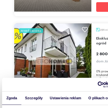
m
291
WYRÓŻNIONE
Ekskluzywny dom 291 m² z garażem - tarasy i
ogród
2 800
dom Jó
0% prow
trzykond
całkowit
Zgoda
Szczegóły
Ustawienia reklam
O plikach c