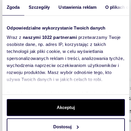
Facebooku, Instagramie, YouTube oraz
Zgoda
Szczegóły
Ustawienia reklam
O plikach c
LinkedIn.
Odpowiedzialne wykorzystanie Twoich danych
Oferty dewelopera:
Wraz z
naszymi 1022 partnerami
przetwarzamy Twoje
Ronson Development
osobiste dane, np. adres IP, korzystając z takich
technologii jak pliki cookie, w celu wyświetlania
spersonalizowanych reklam i treści, analizowania tychże,
Znaleziono
3
inwestycji
wychodzenia naprzeciw oczekiwaniom użytkowników i
rozwoju produktów. Masz wybór odnośnie tego, kto
używa Twoich danych i w jakich celach to robi.
207 -
UKOŃCZONA
Dowiedz się więcej odnośnie tego, jak Twoje osobiste
Nova K
dane są przetwarzane oraz ustaw własne preferencje w
sekcji szczegółów
. W Deklaracji plików cookie możesz
Akceptuj
od 5 1
zmienić lub wycofać swoją zgodę w dowolnej chwili.
Warsza
Dostosuj
Wykorzystujemy pliki cookie do spersonalizowania treści