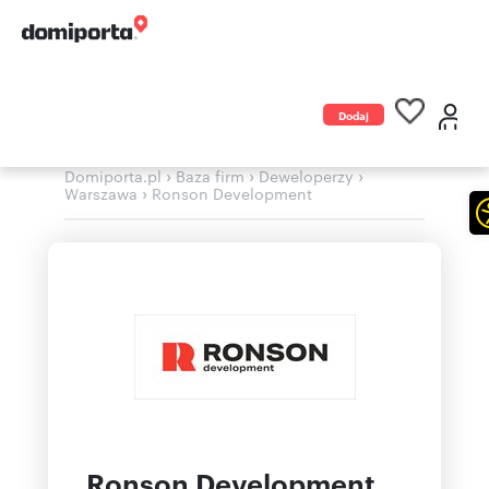
Dodaj
ogłoszenie
›
›
›
Domiporta.pl
Baza firm
Deweloperzy
›
Warszawa
Ronson Development
Ronson Development