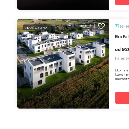
96 - 9
UKOŃCZONA
Eko Fa
od 92
Falent
Eko Fale
które - 
nowoczes