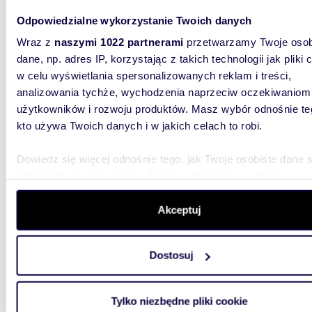
Odpowiedzialne wykorzystanie Twoich danych
m
72
WYRÓŻNIONE
2
Wraz z
naszymi 1022 partnerami
przetwarzamy Twoje osob
Polecam elegancki 72 m² apartament w inwestycji
dane, np. adres IP, korzystając z takich technologii jak pliki 
Belved
w celu wyświetlania spersonalizowanych reklam i treści,
analizowania tychże, wychodzenia naprzeciw oczekiwaniom
1 797 
użytkowników i rozwoju produktów. Masz wybór odnośnie te
mieszk
kto używa Twoich danych i w jakich celach to robi.
0% Prowi
Dwupoko
Dowiedz się więcej odnośnie tego, jak Twoje osobiste dane 
ekskluzy
przetwarzane oraz ustaw własne preferencje w
sekcji
szczegółów
. W Deklaracji plików cookie możesz zmienić lu
wycofać swoją zgodę w dowolnej chwili.
Akceptuj
Wykorzystujemy pliki cookie do spersonalizowania treści i r
Dostosuj
aby oferować funkcje społecznościowe i analizować ruch w 
witrynie. Informacje o tym, jak korzystasz z naszej witryny,
m
71
WYRÓŻNIONE
2
udostępniamy partnerom społecznościowym, reklamowym i
Tylko niezbędne pliki cookie
Ekskluzywne 2-pokojowe mieszkanie z
analitycznym. Partnerzy mogą połączyć te informacje z inn