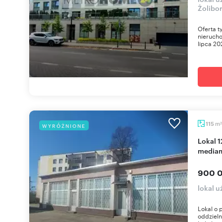
Żolibor
Oferta t
nieruch
lipca 20
m
115
WYRÓŻNIONE
2
Lokal 124 m² z 3 wejściami, klimatyzacją i
media
900 0
lokal 
Lokal o 
oddziel