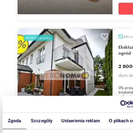
m
291
WYRÓŻNIONE
Ekskluzywny dom 291 m² z garażem - tarasy i
ogród
2 800
dom Jó
0% prow
trzykond
całkowit
Zgoda
Szczegóły
Ustawienia reklam
O plikach c