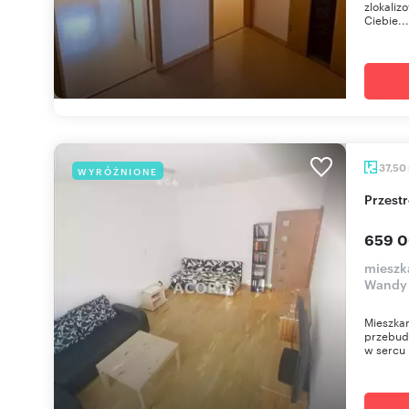
zlokaliz
Ciebie...
37,50
WYRÓŻNIONE
Przes
659 0
mieszk
Wandy
Mieszkan
przebud
w sercu 