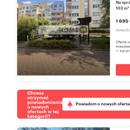
Na sprzedaż przestronne 4-pokojowe mieszkanie
103 m²
1 695
mieszk
Oferta n
mieszkan
— tuż pr
Chcesz
otrzymać
powiadomienia
Powiadom o nowych oferta
o nowych
ofertach w tej
kategorii?