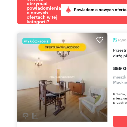
otrzymać
powiadomienia
Powiadom o nowych oferta
o nowych
ofertach w tej
kategorii?
70,50
WYRÓŻNIONE
Przestronne 4-pokojowe mieszkanie z loggią i
dużą p
859 0
mieszka
Mackie
Kraków, 
mieszkan
przestro