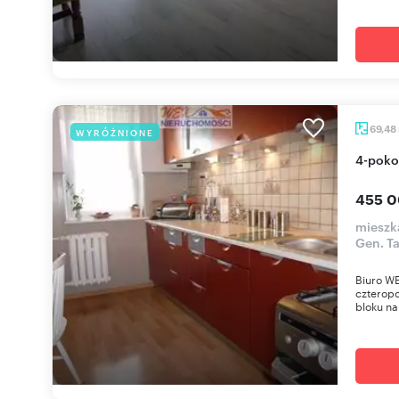
69,48
WYRÓŻNIONE
4-pok
455 0
mieszka
Gen. T
Biuro WE
czterop
bloku na