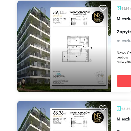
59,14
miesz
Zapyta
mieszk
Nowy Cz
budownic
najwyższ
63,36
miesz