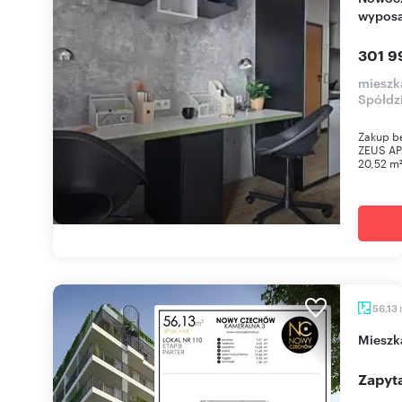
wypos
301 9
mieszka
Spółdz
Zakup b
ZEUS AP
20,52 m²
56,13
miesz
Zapyta