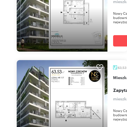
mieszk
Nowy Cz
budownic
najwyższ
63,53
miesz
Zapyta
mieszk
Nowy Cz
budownic
najwyższ