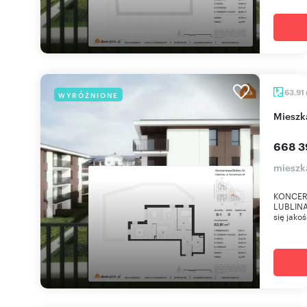
63,91
WYRÓŻNIONE
miesz
668 3
mieszk
KONCER
LUBLINA 
się jako