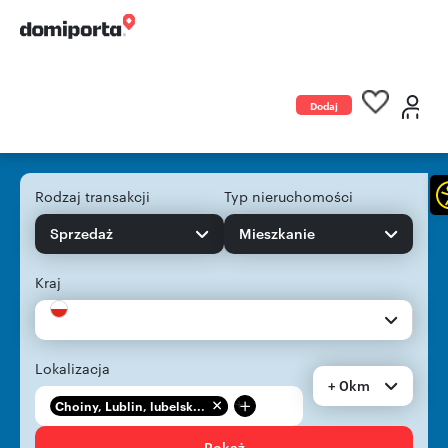
Dodaj
ogłoszenie
Rodzaj transakcji
Typ nieruchomości
Sprzedaż
Mieszkanie
Kraj
Lokalizacja
+ 0km
+
Choiny, Lublin, lubelsk...
Pokaż