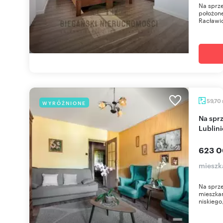
Na sprze
położone
Racławic
59,70
WYRÓŻNIONE
Na sprzedaż przestronne 3 pokoje z balkonem w
Lublini
623 0
mieszk
Na sprze
mieszkan
niskiego