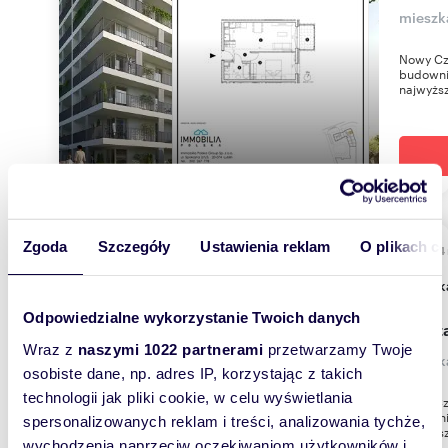
mieszk
Nowy Cz
budownic
najwyższ
Zgoda
Szczegóły
Ustawienia reklam
O plikach c
63,64
miesz
Odpowiedzialne wykorzystanie Twoich danych
Zapyta
Wraz z
naszymi 1022 partnerami
przetwarzamy Twoje
mieszk
osobiste dane, np. adres IP, korzystając z takich
technologii jak pliki cookie, w celu wyświetlania
Nowy Cz
budownic
spersonalizowanych reklam i treści, analizowania tychże,
najwyższ
wychodzenia naprzeciw oczekiwaniom użytkowników i