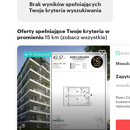
Brak wyników spełniających
Twoje kryteria wyszukiwania
Oferty spełniające Twoje kryteria w
promieniu
15 km
(
zobacz wszystkie
)
42,62
WYRÓŻNIONE
miesz
Zapyta
mieszk
Nowy Cz
budownic
najwyższ