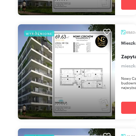
69,63
WYRÓŻNIONE
miesz
Zapyta
mieszk
Nowy Cz
budownic
najwyższ