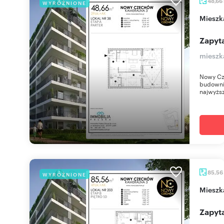
48,66
WYRÓŻNIONE
miesz
Zapyta
mieszk
Nowy Cz
budownic
najwyższ
85,56
WYRÓŻNIONE
miesz
Zapyta