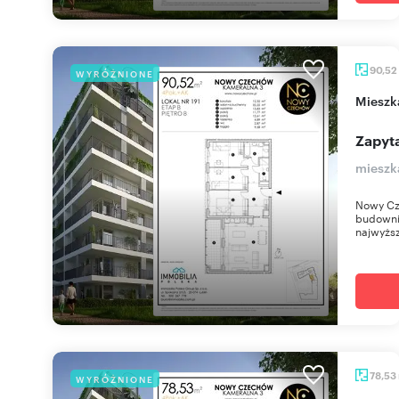
90,52
WYRÓŻNIONE
miesz
Zapyta
mieszk
Nowy Cz
budownic
najwyższ
78,53
WYRÓŻNIONE