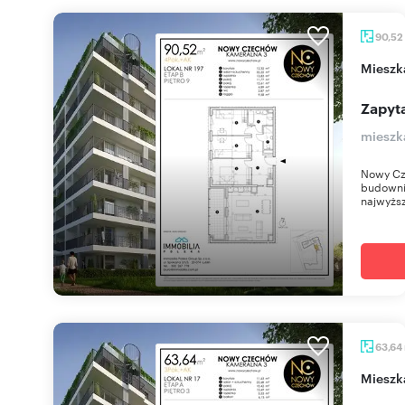
90,52
miesz
Zapyta
mieszk
Nowy Cz
budownic
najwyższ
63,64
miesz