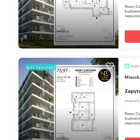
Nowy Cz
budownic
najwyższ
76,09
WYRÓŻNIONE
miesz
Zapyta
mieszk
Nowy Cz
budownic
najwyższ