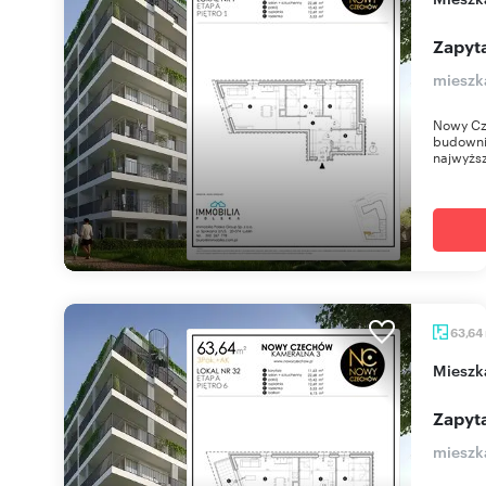
Zapyta
mieszk
Nowy Cz
budownic
najwyższ
63,64
miesz
Zapyta
mieszk