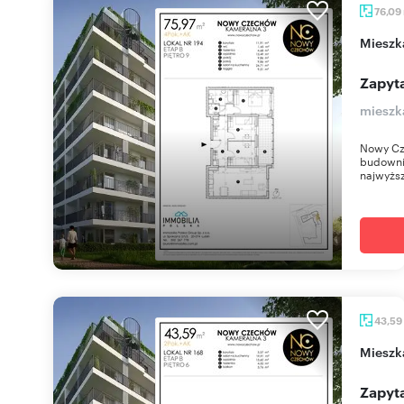
76,09
miesz
Zapyta
mieszk
Nowy Cz
budownic
najwyższ
43,59
miesz
Zapyta