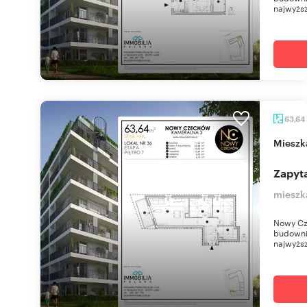
najwyższ
63,64
miesz
Zapyta
mieszk
Nowy Cz
budownic
najwyższ