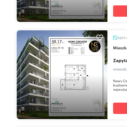
59,17
miesz
Zapyta
mieszk
Nowy Cz
budownic
najwyższ