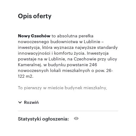
Opis oferty
Nowy Czechów
to absolutna perełka
nowoczesnego budownictwa w Lublinie –
inwestycja, która wyznacza najwyższe standardy
innowacyjności i komfortu życia. Inwestycja
powstaje na w Lublinie, na Czechowie przy ulicy
Kameralnej. w budynku powstanie 246
nowoczesnych lokali mieszkalnych o pow. 26-
122 m2.
To pierwszy w mieście budynek mieszkalny,
który ubiega się o prestiżowy certyfikat BREEAM,
symbol jakości wykonania, efektywności
Rozwiń
energetycznej i ekologicznych materiałów.
Co więcej, osiedle powstaje tuż przy parku o
Statystyki ogłoszenia:
powierzchni ponad 1?ha, który Immobilia
zrewitalizuje – idealne połączenie miejskiej
zieleni i tętniącego życiem. Układ osiedla