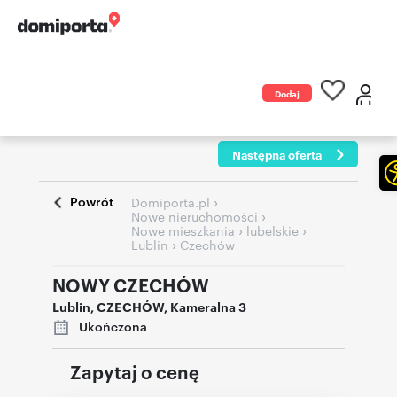
Dodaj
ogłoszenie
Następna oferta
Powrót
›
Domiporta.pl
›
Nowe nieruchomości
›
›
Nowe mieszkania
lubelskie
›
Lublin
Czechów
NOWY CZECHÓW
Lublin
,
CZECHÓW
,
Kameralna 3
Ukończona
Zapytaj o cenę