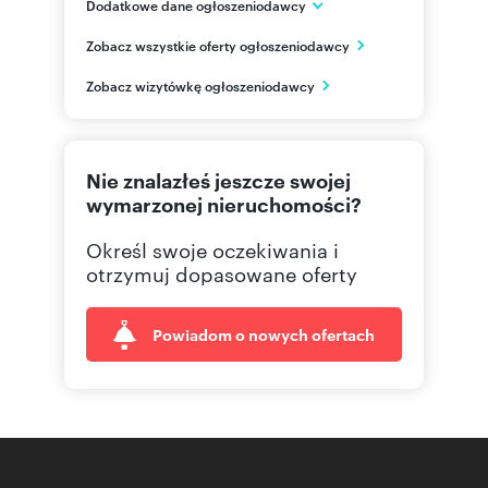
Dodatkowe dane ogłoszeniodawcy
IMMOBILIA POLSKA GROUP
Zobacz wszystkie oferty ogłoszeniodawcy
ul. Spokojna 2/U3
Lublin
Zobacz wizytówkę ogłoszeniodawcy
lubelskie
500267
Pokaż telefon
Nie znalazłeś jeszcze swojej
814581
Pokaż telefon
wymarzonej nieruchomości?
Określ swoje oczekiwania i
otrzymuj dopasowane oferty
Powiadom o nowych ofertach