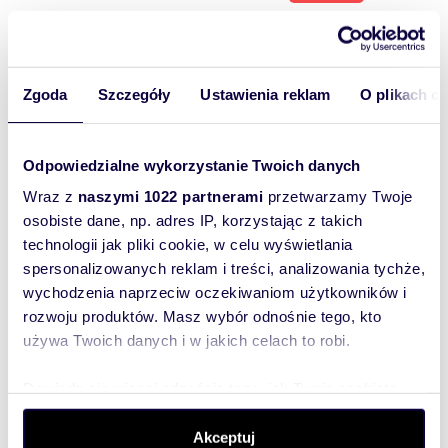
o cenę
46,05 m
5
2
Zapytaj
2
o cenę
Zgoda
Szczegóły
Ustawienia reklam
O plikach c
45,83 m
5
2
Zapytaj
2
o cenę
Odpowiedzialne wykorzystanie Twoich danych
42,59 m
5
2
Zapytaj
2
Wraz z
naszymi 1022 partnerami
przetwarzamy Twoje
o cenę
osobiste dane, np. adres IP, korzystając z takich
59,14 m
5
3
Zapytaj
2
technologii jak pliki cookie, w celu wyświetlania
o cenę
spersonalizowanych reklam i treści, analizowania tychże,
62,36 m
6
3
Zapytaj
2
wychodzenia naprzeciw oczekiwaniom użytkowników i
rozwoju produktów. Masz wybór odnośnie tego, kto
o cenę
używa Twoich danych i w jakich celach to robi.
63,36 m
6
3
Zapytaj
2
o cenę
Dowiedz się więcej odnośnie tego, jak Twoje osobiste
43,59 m
6
2
Zapytaj
2
dane są przetwarzane oraz ustaw własne preferencje w
sekcji szczegółów
. W Deklaracji plików cookie możesz
Akceptuj
o cenę