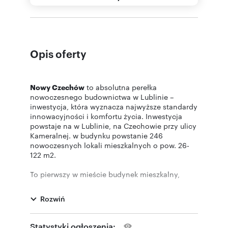
Opis oferty
Nowy Czechów
to absolutna perełka
nowoczesnego budownictwa w Lublinie –
inwestycja, która wyznacza najwyższe standardy
innowacyjności i komfortu życia. Inwestycja
powstaje na w Lublinie, na Czechowie przy ulicy
Kameralnej. w budynku powstanie 246
nowoczesnych lokali mieszkalnych o pow. 26-
122 m2.
To pierwszy w mieście budynek mieszkalny,
który ubiega się o prestiżowy certyfikat BREEAM,
symbol jakości wykonania, efektywności
Rozwiń
energetycznej i ekologicznych materiałów.
Co więcej, osiedle powstaje tuż przy parku o
Statystyki ogłoszenia: