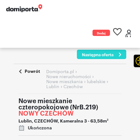
Dodaj
ogłoszenie
Następna oferta
Powrót
›
Domiporta.pl
›
Nowe nieruchomości
›
›
Nowe mieszkania
lubelskie
›
Lublin
Czechów
Nowe mieszkanie
czteropokojowe (NrB.219)
NOWY CZECHÓW
Lublin
,
CZECHÓW
,
Kameralna 3
- 63,58m
2
Ukończona