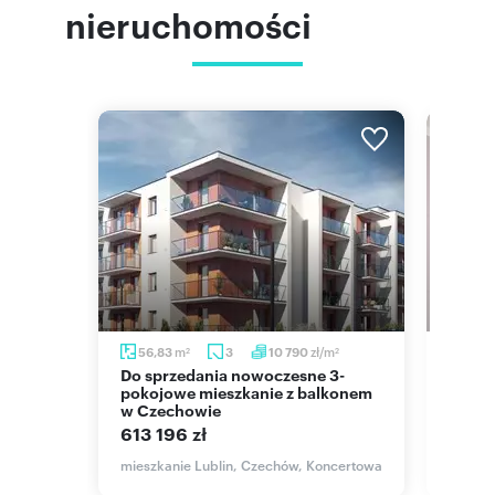
nieruchomości
m
m
zł/m
56,83
3
10 790
69,6
2
2
2
Do sprzedania nowoczesne 3-
3-pokojowe mieszkanie na
rt
pokojowe mieszkanie z balkonem
Czech
w Czechowie
549 
613 196 zł
mieszk
Jana P
meralna
mieszkanie Lublin, Czechów, Koncertowa