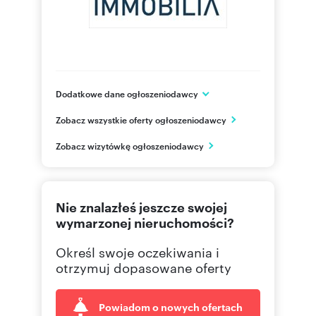
Dodatkowe dane ogłoszeniodawcy
IMMOBILIA POLSKA GROUP
Zobacz wszystkie oferty ogłoszeniodawcy
ul. Spokojna 2/U3
Lublin
Zobacz wizytówkę ogłoszeniodawcy
lubelskie
500267
Pokaż telefon
Nie znalazłeś jeszcze swojej
814581
Pokaż telefon
wymarzonej nieruchomości?
Określ swoje oczekiwania i
otrzymuj dopasowane oferty
Powiadom o nowych ofertach