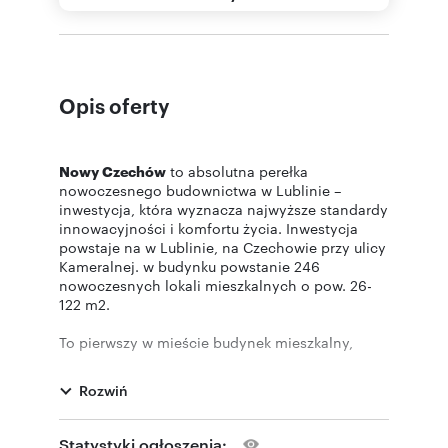
Opis oferty
Nowy Czechów
to absolutna perełka
nowoczesnego budownictwa w Lublinie –
inwestycja, która wyznacza najwyższe standardy
innowacyjności i komfortu życia. Inwestycja
powstaje na w Lublinie, na Czechowie przy ulicy
Kameralnej. w budynku powstanie 246
nowoczesnych lokali mieszkalnych o pow. 26-
122 m2.
To pierwszy w mieście budynek mieszkalny,
który ubiega się o prestiżowy certyfikat BREEAM,
symbol jakości wykonania, efektywności
Rozwiń
energetycznej i ekologicznych materiałów.
Co więcej, osiedle powstaje tuż przy parku o
Statystyki ogłoszenia: