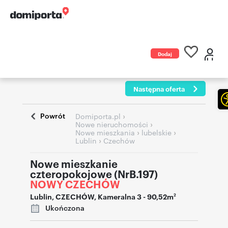
Dodaj
ogłoszenie
Następna oferta
Powrót
›
Domiporta.pl
›
Nowe nieruchomości
›
›
Nowe mieszkania
lubelskie
›
Lublin
Czechów
Nowe mieszkanie
czteropokojowe (NrB.197)
NOWY CZECHÓW
Lublin
,
CZECHÓW
,
Kameralna 3
- 90,52m
2
Ukończona