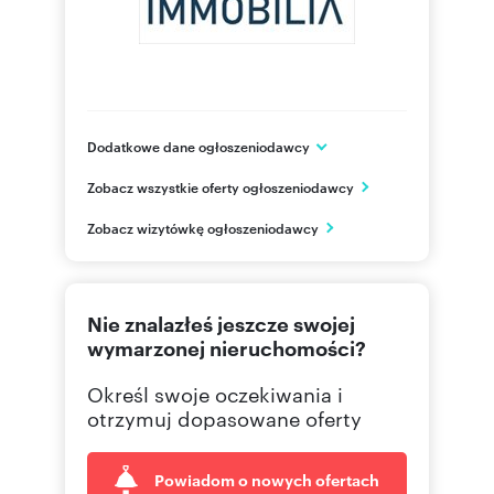
Dodatkowe dane ogłoszeniodawcy
IMMOBILIA POLSKA GROUP
Zobacz wszystkie oferty ogłoszeniodawcy
ul. Spokojna 2/U3
Lublin
Zobacz wizytówkę ogłoszeniodawcy
lubelskie
500267
Pokaż telefon
Nie znalazłeś jeszcze swojej
814581
Pokaż telefon
wymarzonej nieruchomości?
Określ swoje oczekiwania i
otrzymuj dopasowane oferty
Powiadom o nowych ofertach