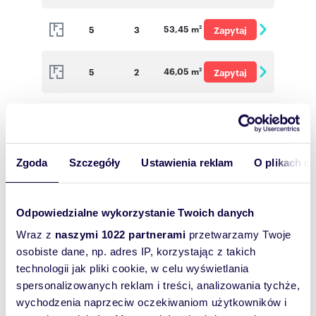
o cenę
53,45 m
5
3
Zapytaj
2
o cenę
46,05 m
5
2
Zapytaj
2
o cenę
45,83 m
5
2
Zapytaj
2
o cenę
42,59 m
5
2
Zapytaj
2
Zgoda
Szczegóły
Ustawienia reklam
O plikach c
o cenę
59,14 m
5
3
Zapytaj
2
Odpowiedzialne wykorzystanie Twoich danych
o cenę
Wraz z
naszymi 1022 partnerami
przetwarzamy Twoje
62,36 m
6
3
Zapytaj
2
osobiste dane, np. adres IP, korzystając z takich
o cenę
technologii jak pliki cookie, w celu wyświetlania
63,36 m
6
3
Zapytaj
2
spersonalizowanych reklam i treści, analizowania tychże,
wychodzenia naprzeciw oczekiwaniom użytkowników i
o cenę