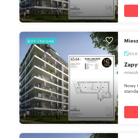
mie
WYRÓŻNIONE
63,
Zapy
mieszk
Nowy C
standa