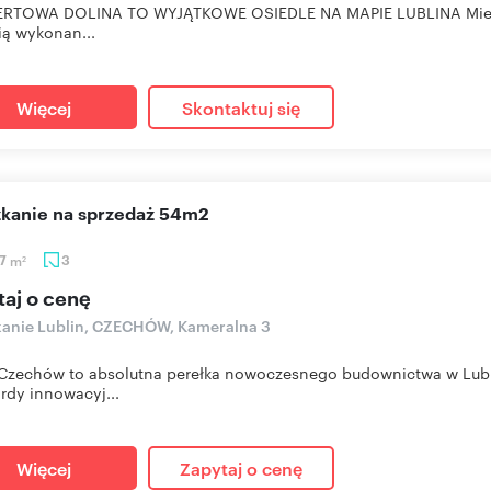
RTOWA DOLINA TO WYJĄTKOWE OSIEDLE NA MAPIE LUBLINA Mieszkan
ią wykonan...
Więcej
Skontaktuj się
szkanie na sprzedaż 54m2
57
m
3
2
taj o cenę
anie Lublin, CZECHÓW, Kameralna 3
zechów to absolutna perełka nowoczesnego budownictwa w Lublin
rdy innowacyj...
Więcej
Zapytaj o cenę