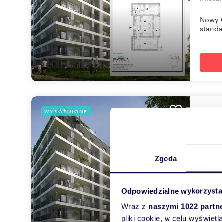
Nowy C
standa
mie
WYRÓŻNIONE
42,6
Zapy
Zgoda
mieszk
Nowy C
Odpowiedzialne wykorzysta
standa
Wraz z
naszymi 1022 partn
pliki cookie, w celu wyświet