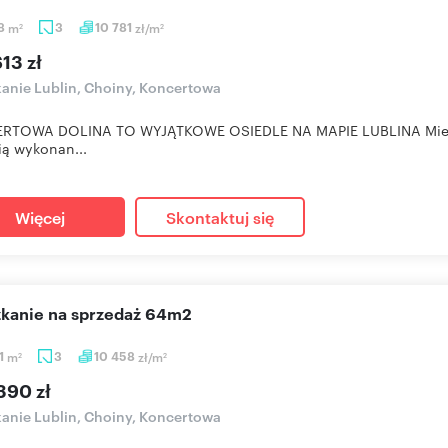
38
m
3
10 781
zł/m
2
2
13 zł
anie Lublin, Choiny, Koncertowa
RTOWA DOLINA TO WYJĄTKOWE OSIEDLE NA MAPIE LUBLINA Mieszkan
ią wykonan...
Więcej
Skontaktuj się
szkanie na sprzedaż 64m2
1
m
3
10 458
zł/m
2
2
390 zł
anie Lublin, Choiny, Koncertowa