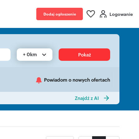
Logowanie
Dodaj ogłoszenie
+ 0km
Pokaż
Powiadom o nowych ofertach
Znajdź z AI