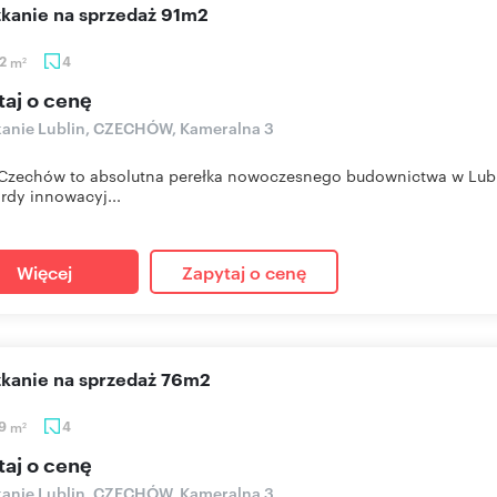
szkanie na sprzedaż 91m2
52
m
4
2
taj o cenę
anie Lublin, CZECHÓW, Kameralna 3
zechów to absolutna perełka nowoczesnego budownictwa w Lublin
rdy innowacyj...
Więcej
Zapytaj o cenę
szkanie na sprzedaż 76m2
09
m
4
2
taj o cenę
anie Lublin, CZECHÓW, Kameralna 3