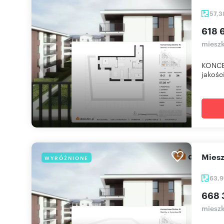
57,
618 6
mieszk
KONCE
jakośc
mie
WYRÓŻNIONE
63,9
668 
mieszk