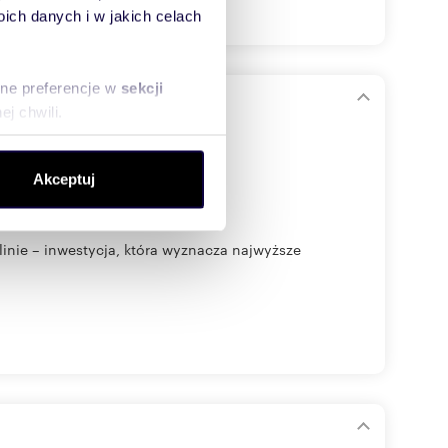
ch danych i w jakich celach
sne preferencje w
sekcji
j chwili.
ołecznościowe i analizować
Akceptuj
artnerom społecznościowym,
anymi od Ciebie lub
ie – inwestycja, która wyznacza najwyższe