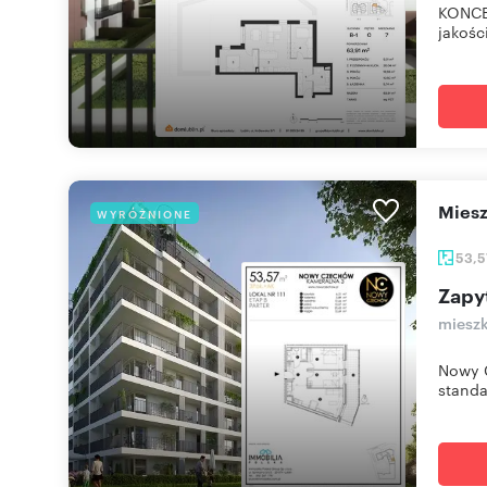
KONCE
jakośc
mie
WYRÓŻNIONE
53,
Zapy
mieszk
Nowy C
standa