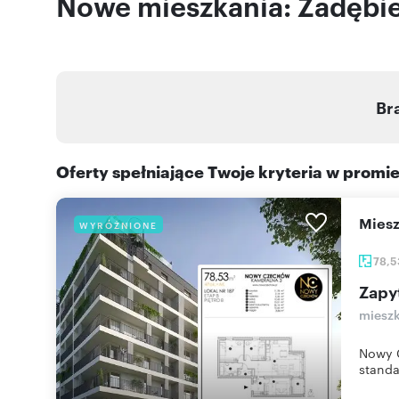
Nowe mieszkania: Zadębie 
Br
Oferty spełniające Twoje kryteria w promi
mie
WYRÓŻNIONE
78,
Zapy
mieszk
Nowy C
standa