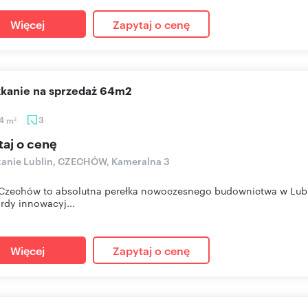
Więcej
Zapytaj o cenę
szkanie na sprzedaż 64m2
64
m
3
2
taj o cenę
anie Lublin, CZECHÓW, Kameralna 3
zechów to absolutna perełka nowoczesnego budownictwa w Lublin
rdy innowacyj...
Więcej
Zapytaj o cenę