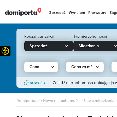
Sprzedaż
Wynajem
Pierwotny
Zag
Rodzaj transakcji
Typ nieruchomości
Sprzedaż
Mieszkanie
Otwórz pasek narzędzi
Cena
Cena za m²
Znajdź nieruchomość opisując ją 
NOWOŚĆ
›
›
Domiporta.pl
Nowe nieruchomości
Nowe mieszkania