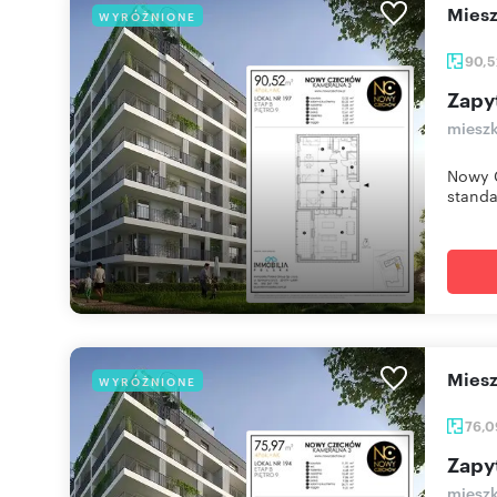
mie
WYRÓŻNIONE
90,
Zapy
mieszk
Nowy C
standa
mie
WYRÓŻNIONE
76,
Zapy
mieszk