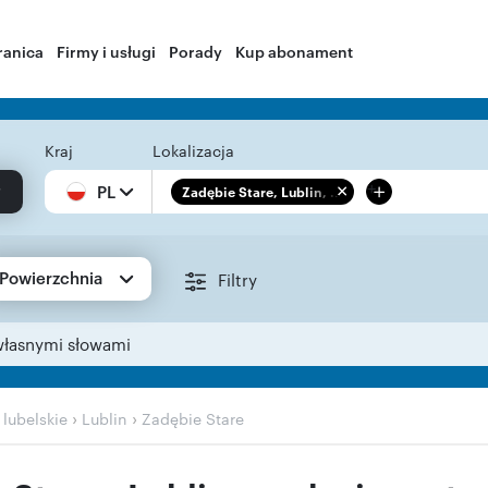
ranica
Firmy i usługi
Porady
Kup abonament
Kraj
Lokalizacja
+
PL
Zadębie Stare, Lublin, ...
Powierzchnia
Filtry
własnymi słowami
›
›
›
lubelskie
Lublin
Zadębie Stare