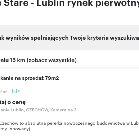
Stare - Lublin rynek pierwotn
ak wyników spełniających Twoje kryteria wyszukiwa
eniu
15 km
(
zobacz wszystkie
)
szkanie na sprzedaż 79m2
53
m
4
2
taj o cenę
anie Lublin, CZECHÓW, Kameralna 3
zechów to absolutna perełka nowoczesnego budownictwa w Lublin
rdy innowacyj...