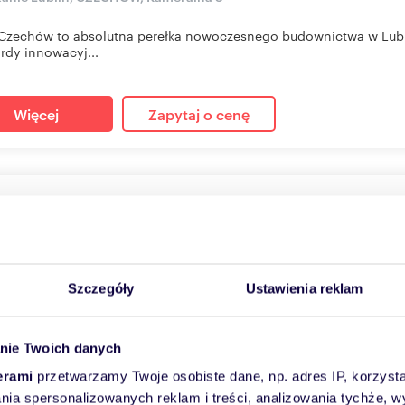
zechów to absolutna perełka nowoczesnego budownictwa w Lublin
rdy innowacyj...
Więcej
Zapytaj o cenę
szkanie na sprzedaż 43m2
2
m
2
2
taj o cenę
Szczegóły
Ustawienia reklam
anie Lublin, CZECHÓW, Kameralna 3
zechów to absolutna perełka nowoczesnego budownictwa w Lublin
nie Twoich danych
rdy innowacyj...
erami
przetwarzamy Twoje osobiste dane, np. adres IP, korzystaj
lania spersonalizowanych reklam i treści, analizowania tychże,