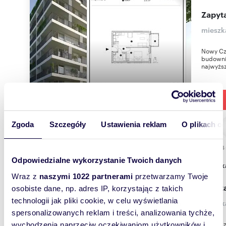
Zapyta
mieszk
Nowy Cz
budownic
najwyższ
Zgoda
Szczegóły
Ustawienia reklam
O plikach c
63,64
Odpowiedzialne wykorzystanie Twoich danych
miesz
Wraz z
naszymi 1022 partnerami
przetwarzamy Twoje
Zapyta
osobiste dane, np. adres IP, korzystając z takich
technologii jak pliki cookie, w celu wyświetlania
mieszk
spersonalizowanych reklam i treści, analizowania tychże,
Nowy Cz
wychodzenia naprzeciw oczekiwaniom użytkowników i