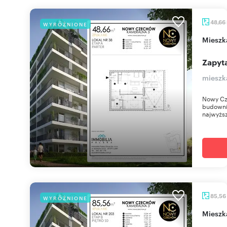
48,66
WYRÓŻNIONE
miesz
Zapyta
mieszk
Nowy Cz
budownic
najwyższ
85,56
WYRÓŻNIONE
miesz