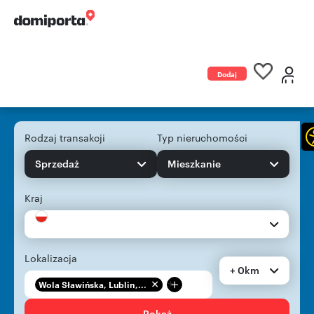
Dodaj
ogłoszenie
Rodzaj transakcji
Typ nieruchomości
Sprzedaż
Mieszkanie
Kraj
Lokalizacja
+ 0km
+
Wola Sławińska, Lublin,...
Pokaż