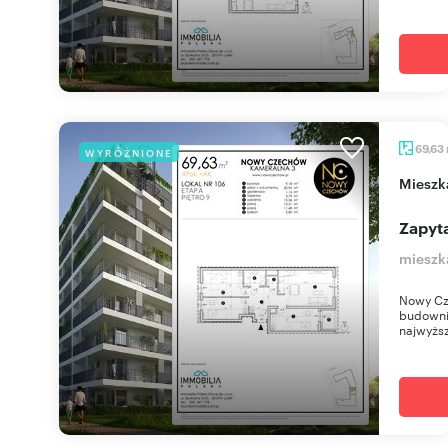
69,63
WYRÓŻNIONE
miesz
Zapyta
mieszk
Nowy Cz
budownic
najwyższ