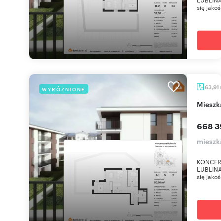
się jako
63,91
WYRÓŻNIONE
miesz
668 3
mieszk
KONCER
LUBLINA 
się jako