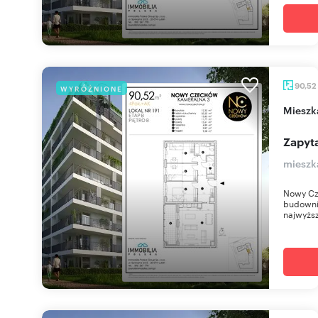
90,52
WYRÓŻNIONE
miesz
Zapyta
mieszk
Nowy Cz
budownic
najwyższ