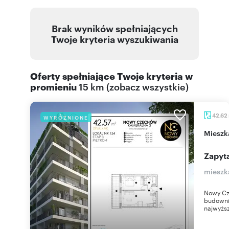
Brak wyników spełniających
Twoje kryteria wyszukiwania
Oferty spełniające Twoje kryteria w
promieniu
15 km
(
zobacz wszystkie
)
42,62
WYRÓŻNIONE
miesz
Zapyta
mieszk
Nowy Cz
budownic
najwyższ