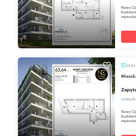
Nowy Cz
budownic
najwyższ
63,64
miesz
Zapyta
mieszk
Nowy Cz
budownic
najwyższ