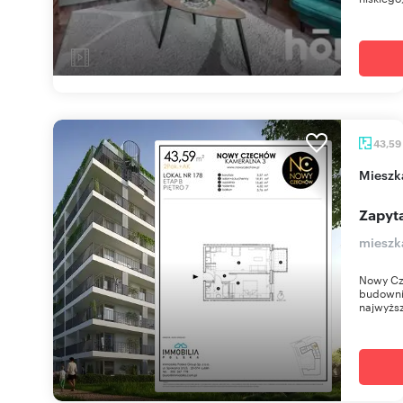
43,59
miesz
Zapyta
mieszk
Nowy Cz
budownic
najwyższ