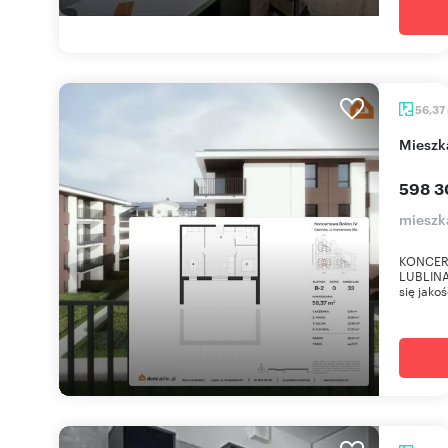
56,37
miesz
598 3
mieszk
KONCER
LUBLINA 
się jako