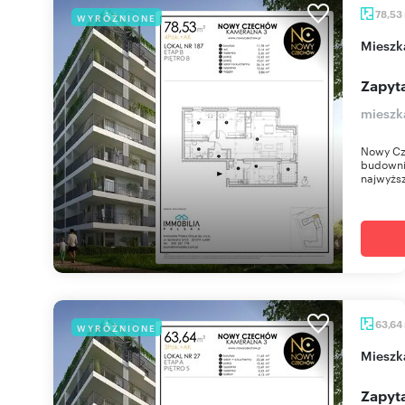
78,53
WYRÓŻNIONE
miesz
Zapyta
mieszk
Nowy Cz
budownic
najwyższ
63,64
WYRÓŻNIONE
miesz
Zapyta