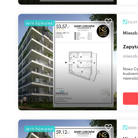
53,57
WYRÓŻNIONE
miesz
Zapyta
mieszk
Nowy Cz
budownic
najwyższ
59,12
WYRÓŻNIONE