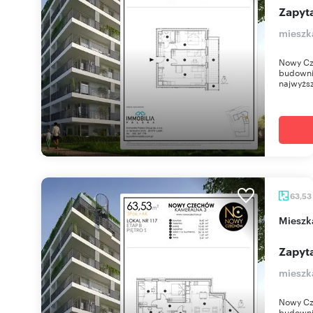
Zapyta
mieszk
Nowy Cz
budownic
najwyższ
63,53
miesz
Zapyta
mieszk
Nowy Cz
budownic