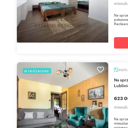
mieszka
Na sprze
położone
Racławic
59,70
WYRÓŻNIONE
Na sprzedaż przestronne 3 pokoje z balkonem w
Lublini
623 0
mieszk
Na sprze
mieszkan
niskiego