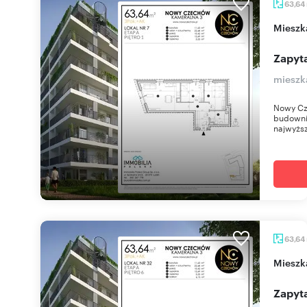
63,64
miesz
Zapyta
mieszk
Nowy Cz
budownic
najwyższ
63,64
miesz
Zapyta