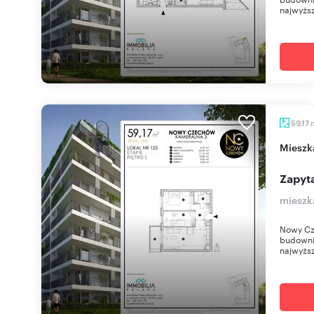
najwyższ
59,17
miesz
Zapyta
mieszk
Nowy Cz
budownic
najwyższ