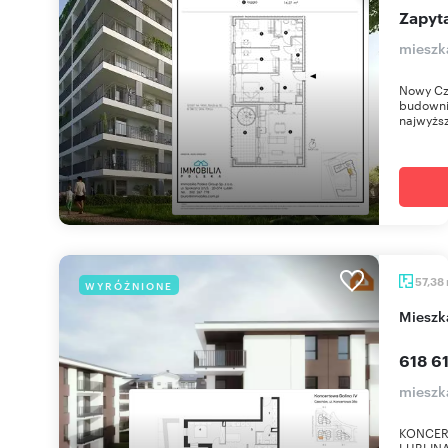
Zapyta
mieszk
Nowy Cz
budownic
najwyższ
57,38
WYRÓŻNIONE
miesz
618 61
mieszk
KONCER
LUBLINA 