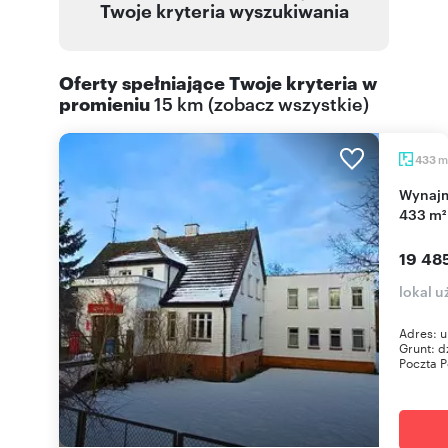
Twoje kryteria wyszukiwania
Oferty spełniające Twoje kryteria w
promieniu
15 km
(
zobacz wszystkie
)
m
433
Wynajmę atrakcyjną nieruchomość turystyczną
433 m²
19 48
lokal 
Adres: u
Grunt: d
Poczta Po