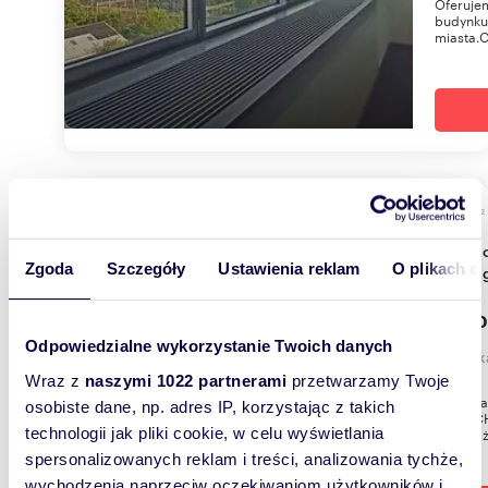
Oferujem
budynku
miasta.Ob
m
85
WYRÓŻNIONE
2
Umeblowane 3 pok. w Orłowie, balkon, miejsce
Zgoda
Szczegóły
Ustawienia reklam
O plikach c
parkin
4 200
Odpowiedzialne wykorzystanie Twoich danych
mieszk
Wraz z
naszymi 1022 partnerami
przetwarzamy Twoje
Do wyna
osobiste dane, np. adres IP, korzystając z takich
blisko C
technologii jak pliki cookie, w celu wyświetlania
wyposaż
spersonalizowanych reklam i treści, analizowania tychże,
wychodzenia naprzeciw oczekiwaniom użytkowników i