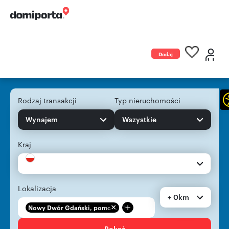
Dodaj
ogłoszenie
Rodzaj transakcji
Typ nieruchomości
Wynajem
Wszystkie
Kraj
Lokalizacja
+ 0km
+
Nowy Dwór Gdański, pomo...
Pokaż