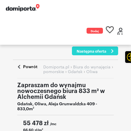
Dodaj
ogłoszenie
Następna oferta
Powrót
›
›
Domiporta.pl
Biura do wynajęcia
›
›
pomorskie
Gdańsk
Oliwa
Zapraszam do wynajmu
nowoczesnego biura 833 m² w
Alchemii Gdańsk
Gdańsk
,
Oliwa
,
Aleja Grunwaldzka 409
-
833,0m
2
55 478
zł
/mc
66,60 zł/m
2