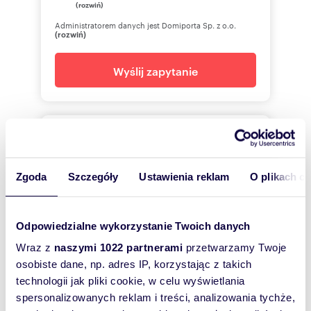
(rozwiń)
Administratorem danych jest Domiporta Sp. z o.o.
(rozwiń)
Wyślij zapytanie
Polski Holding Nieruchomości
S.A.
Zgoda
Szczegóły
Ustawienia reklam
O plikach c
Katarzyna
Ciszewska
Polski Holding Nieruchomości S.A.
Odpowiedzialne wykorzystanie Twoich danych
Wraz z
naszymi 1022 partnerami
przetwarzamy Twoje
+48722
Pokaż telefon
osobiste dane, np. adres IP, korzystając z takich
technologii jak pliki cookie, w celu wyświetlania
spersonalizowanych reklam i treści, analizowania tychże,