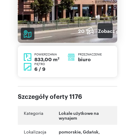
20
Zobacz galerię
POWIERZCHNIA
PRZEZNACZENIE
2
biuro
833,00 m
PIĘTRO
6 / 9
Szczegóły oferty 1176
Kategoria
Lokale użytkowe na
wynajem
Lokalizacja
pomorskie
,
Gdańsk
,