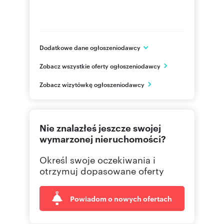
Dodatkowe dane ogłoszeniodawcy
Al. Jana Pawła II 12
Zobacz wszystkie oferty ogłoszeniodawcy
Warszawa
Mazowieckie
PL
Zobacz wizytówkę ogłoszeniodawcy
(22) 5
Pokaż telefon
Nie znalazłeś jeszcze swojej
wymarzonej nieruchomości?
Określ swoje oczekiwania i
otrzymuj dopasowane oferty
Powiadom o nowych ofertach