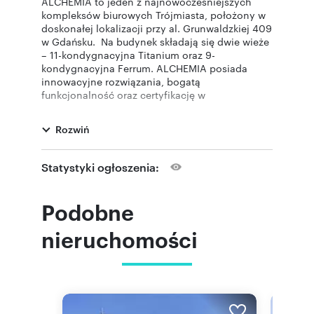
ALCHEMIA to jeden z najnowocześniejszych
kompleksów biurowych Trójmiasta, położony w
doskonałej lokalizacji przy al. Grunwaldzkiej 409
w Gdańsku. Na budynek składają się dwie wieże
– 11-kondygnacyjna Titanium oraz 9-
kondygnacyjna Ferrum. ALCHEMIA posiada
innowacyjne rozwiązania, bogatą
funkcjonalność oraz certyfikację w
amerykańskim systemie oceny
wysokowydajnych budynków LEED na poziomie
Rozwiń
PLATINUM co sprawia, że wyznacza trendy nie
tylko na trójmiejskim, ale także na krajowym
rynku biurowym.
Statystyki ogłoszenia:
Dostępność: od zaraz.
Pozostałe parametry oferty najmu
przedmiotowego lokalu: Dodatkowy koszt to
Podobne
opłata eksploatacyjna za m2 [netto] 23,5 PLN.
Miejsce parkingowe: 80 EUR/mkw. Umowa na
nieruchomości
min. 60 miesięcy. Ochrona i monitoring: 24/7.
Zapraszamy do kontaktu oraz na prezentację
powierzchni.
Dodatkowe osoby do kontaktu: Bożena Kulszo
pokaż telefon
tel.
, e-mail:
603