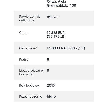
Oliwa
,
Aleja
Grunwaldzka 409
Powierzchnia
833 m
2
całkowita
Cena
12 328 EUR
(55 478 zł)
Cena za m
14,80 EUR (66,60 zł/m
)
2
2
Piętro
6
Liczba pięter w
9
budynku
Rok budowy
2015
Przeznaczenie
biuro