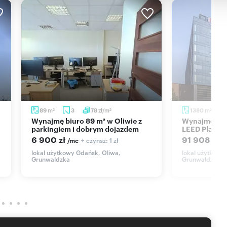
m
zł/m
m
89
3
78
1380
2
2
2
Wynajmę biuro 89 m² w Oliwie z
Wynajmę nowoczesny biurowiec
parkingiem i dobrym dojazdem
LEED Platin
6 900 zł
91 908 zł
+ czynsz: 1 zł
/mc
/
lokal użytkowy Gdańsk, Oliwa,
lokal użytkowy 
Grunwaldzka
Grunwaldzka