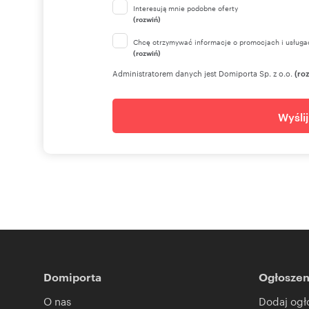
Interesują mnie podobne oferty
(rozwiń)
Chcę otrzymywać informacje o promocjach i usługa
(rozwiń)
Administratorem danych jest Domiporta Sp. z o.o.
(ro
Wyśli
Domiporta
Ogłoszen
O nas
Dodaj ogł