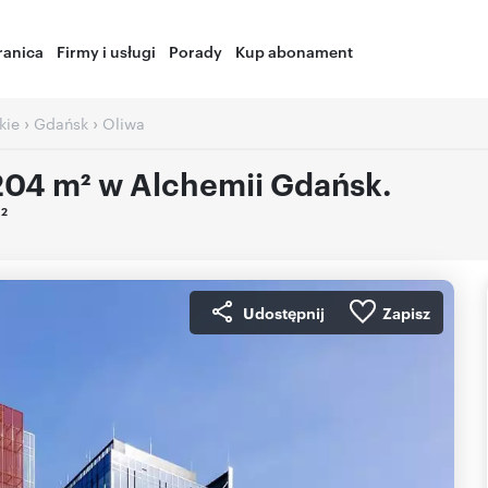
ranica
Firmy i usługi
Porady
Kup abonament
›
›
kie
Gdańsk
Oliwa
204 m² w Alchemii Gdańsk.
2
m
Udostępnij
Zapisz