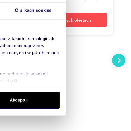
dopasowane oferty
O plikach cookies
Powiadom o nowych ofertach
ąc z takich technologii jak
 wychodzenia naprzeciw
ch danych i w jakich celach
Następn
sne preferencje w
sekcji
j chwili.
ołecznościowe i analizować
Akceptuj
artnerom społecznościowym,
anymi od Ciebie lub