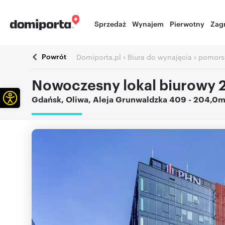
Sprzedaż
Wynajem
Pierwotny
Zag
Powrót
›
›
Domiporta.pl
Biura do wynajęcia
pomors
Nowoczesny lokal biurowy 
Otwórz pasek narzędzi
Gdańsk
,
Oliwa
,
Aleja Grunwaldzka 409
- 204,0