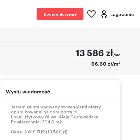
Logowanie
Dodaj ogłoszenie
13 586
zł
/mc
2
66,60 zł/m
Wyślij wiadomość