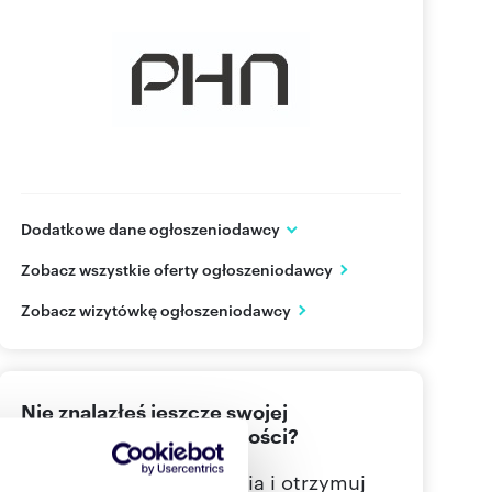
Dodatkowe dane ogłoszeniodawcy
Al. Jana Pawła II 12
Zobacz wszystkie oferty ogłoszeniodawcy
Warszawa
Mazowieckie
PL
Zobacz wizytówkę ogłoszeniodawcy
(22) 5
Pokaż telefon
Nie znalazłeś jeszcze swojej
wymarzonej nieruchomości?
Określ swoje oczekiwania i otrzymuj