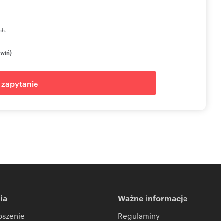
ch.
zwiń)
j zapytanie
ia
Ważne informacje
oszenie
Regulaminy