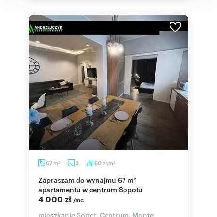
m
zł/m
67
3
60
2
2
Zapraszam do wynajmu 67 m²
apartamentu w centrum Sopotu
4 000 zł
/mc
mieszkanie Sopot, Centrum, Monte