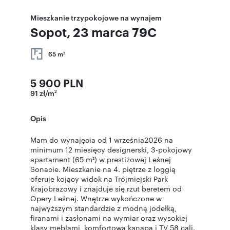
Mieszkanie trzypokojowe na wynajem
Sopot, 23 marca 79C
65 m
2
5 900 PLN
91 zł/m
2
Opis
Mam do wynajęcia od 1 września2026 na
minimum 12 miesięcy designerski, 3-pokojowy
apartament (65 m²) w prestiżowej Leśnej
Sonacie. Mieszkanie na 4. piętrze z loggią
oferuje kojący widok na Trójmiejski Park
Krajobrazowy i znajduje się rzut beretem od
Opery Leśnej. Wnętrze wykończone w
najwyższym standardzie z modną jodełką,
firanami i zasłonami na wymiar oraz wysokiej
klasy meblami, komfortową kanapą i TV 58 cali.