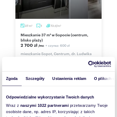
m
zł/m
37
1
73
2
2
Mieszkanie 37 m² w Sopocie (centrum,
blisko plaży)
2 700 zł
+ czynsz: 600 zł
/mc
mieszkanie Sopot, Centrum, dr. Ludwika
Zamenhofa
Urocze mieszkanie o powierzchni 37 metrów
kwadratowych, w niewielkim dwupiętrowym bloku
w sercu Sopotu, idealne lokum dla młodej...
Zgoda
Szczegóły
Ustawienia reklam
O plikach c
Odpowiedzialne wykorzystanie Twoich danych
Wraz z
naszymi 1022 partnerami
przetwarzamy Twoje
osobiste dane, np. adres IP, korzystając z takich