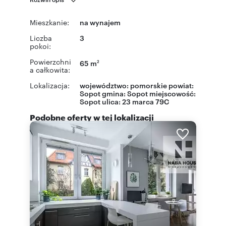
Mieszkanie:
na wynajem
Liczba
3
pokoi:
Powierzchni
65 m
2
a całkowita:
Lokalizacja:
województwo:
pomorskie
powiat:
Sopot
gmina:
Sopot
miejscowość:
Sopot
ulica:
23 marca 79C
Podobne oferty w tej lokalizacji