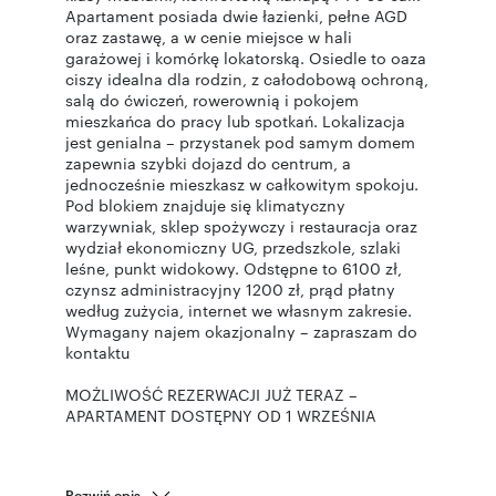
Apartament posiada dwie łazienki, pełne AGD
oraz zastawę, a w cenie miejsce w hali
garażowej i komórkę lokatorską. Osiedle to oaza
ciszy idealna dla rodzin, z całodobową ochroną,
salą do ćwiczeń, rowerownią i pokojem
mieszkańca do pracy lub spotkań. Lokalizacja
jest genialna – przystanek pod samym domem
zapewnia szybki dojazd do centrum, a
jednocześnie mieszkasz w całkowitym spokoju.
Pod blokiem znajduje się klimatyczny
warzywniak, sklep spożywczy i restauracja oraz
wydział ekonomiczny UG, przedszkole, szlaki
leśne, punkt widokowy. Odstępne to 6100 zł,
czynsz administracyjny 1200 zł, prąd płatny
według zużycia, internet we własnym zakresie.
Wymagany najem okazjonalny – zapraszam do
kontaktu
MOŻLIWOŚĆ REZERWACJI JUŻ TERAZ –
APARTAMENT DOSTĘPNY OD 1 WRZEŚNIA
Rozwiń opis