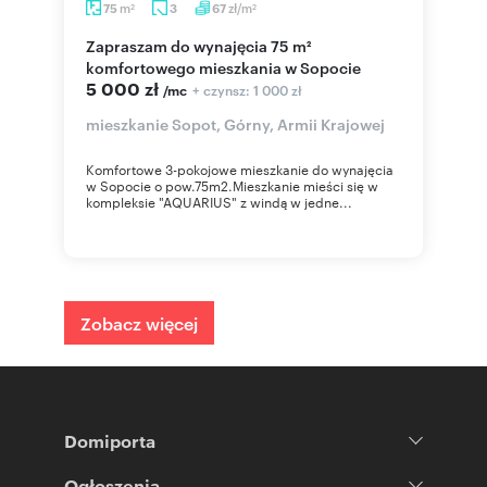
m
zł/m
75
3
67
2
2
Zapraszam do wynajęcia 75 m²
komfortowego mieszkania w Sopocie
5 000 zł
+ czynsz: 1 000 zł
/mc
mieszkanie Sopot, Górny, Armii Krajowej
Komfortowe 3-pokojowe mieszkanie do wynajęcia
w Sopocie o pow.75m2.Mieszkanie mieści się w
kompleksie "AQUARIUS" z windą w jedne...
Zobacz więcej
Domiporta
Ogłoszenia