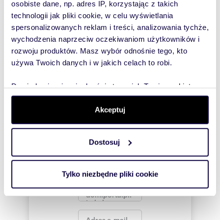
osobiste dane, np. adres IP, korzystając z takich
To najlepszy
technologii jak pliki cookie, w celu wyświetlania
sposób, aby
spersonalizowanych reklam i treści, analizowania tychże,
Numer oferty: 84
Nr licencji zawodowej: 21284
właściciel
wychodzenia naprzeciw oczekiwaniom użytkowników i
rozwoju produktów. Masz wybór odnośnie tego, kto
oferty
używa Twoich danych i w jakich celach to robi.
szybko się z
Tobą
Dowiedz się więcej odnośnie tego, jak Twoje osobiste
skontaktował!
dane są przetwarzane oraz ustaw własne preferencje w
sekcji szczegółów
. W Deklaracji plików cookie możesz
Akceptuj
zmienić lub wycofać swoją zgodę w dowolnej chwili.
Dostosuj
Wykorzystujemy pliki cookie do spersonalizowania treści
i reklam, aby oferować funkcje społecznościowe i
analizować ruch w naszej witrynie. Informacje o tym, jak
Tylko niezbędne pliki cookie
korzystasz z naszej witryny, udostępniamy partnerom
społecznościowym, reklamowym i analitycznym.
Partnerzy mogą połączyć te informacje z innymi danymi
otrzymanymi od Ciebie lub uzyskanymi podczas