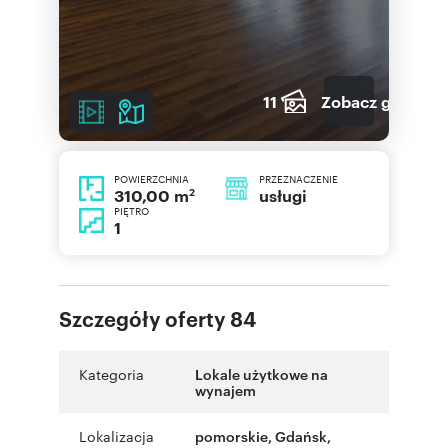
11
Zobacz galerię
POWIERZCHNIA
PRZEZNACZENIE
2
usługi
310,00 m
PIĘTRO
1
Szczegóły oferty 84
Kategoria
Lokale użytkowe na
wynajem
Lokalizacja
pomorskie
,
Gdańsk
,