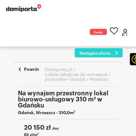
Dodaj
ogłoszenie
Następna oferta
Powrót
›
Domiporta.pl
›
Lokale usługowe do wynajęcia
›
›
pomorskie
Gdańsk
Wrzeszcz
Na wynajem przestronny lokal
biurowo-usługowy 310 m² w
Gdańsku
Gdańsk
,
Wrzeszcz
- 310,0m
2
20 150
zł
/mc
65 zł/m
2