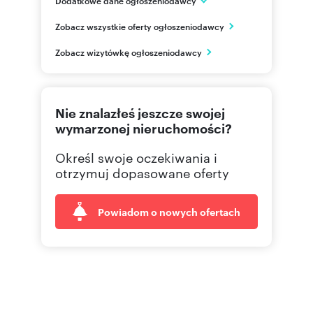
ul. Józefa Wassowskiego 11A/2
Zobacz wszystkie oferty ogłoszeniodawcy
Gdańsk
pomorskie
PL
Zobacz wizytówkę ogłoszeniodawcy
661662
Pokaż telefon
Nie znalazłeś jeszcze swojej
wymarzonej nieruchomości?
Określ swoje oczekiwania i
otrzymuj dopasowane oferty
Powiadom o nowych ofertach