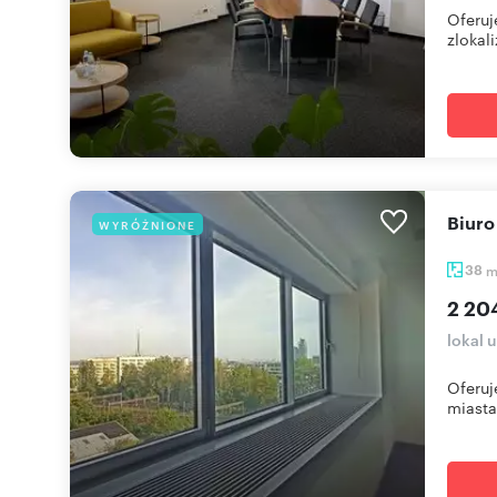
Oferuj
zlokali
Biur
WYRÓŻNIONE
38
2 20
lokal 
Oferuj
miasta.