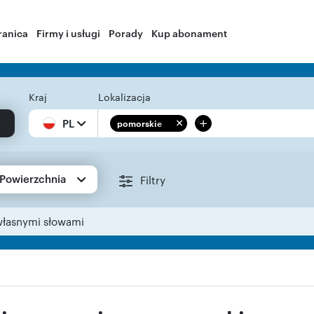
ranica
Firmy i usługi
Porady
Kup abonament
Kraj
Lokalizacja
+
PL
pomorskie
Powierzchnia
Filtry
własnymi słowami