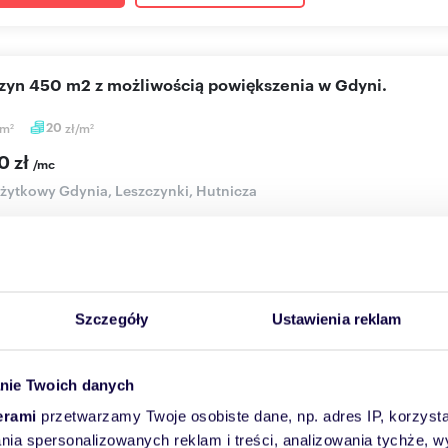
azyn 450 m2 z możliwością powiększenia w Gdyni.
m
20
zł/m
2
2
0 zł
/mc
użytkowy Gdynia, Leszczynki, Hutnicza
magazynowo-produkcyjny o powierzchni ok. 450 m2 z możliwośc
z poziomu gr...
Więcej
Skontaktuj się
Szczegóły
Ustawienia reklam
nie Twoich danych
l magazynowo-produkcyjny 700 m² - Gdynia Leszczynki
erami
przetwarzamy Twoje osobiste dane, np. adres IP, korzystaj
lania spersonalizowanych reklam i treści, analizowania tychże,