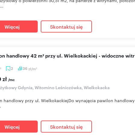
użytkowy o powierzchni 50,51 m2, na parterze z witrynami, położon
..
Więcej
Skontaktuj się
lon handlowy 42 m² przy ul. Wielkokackiej - widoczne wit
2
36
zł/m
2
2
 zł
/mc
użytkowy Gdynia, Witomino Leśniczówka, Wielkokacka
n handlowy przy ul. WielkokackiejDo wynajęcia pawilon handlowy o
.
Więcej
Skontaktuj się