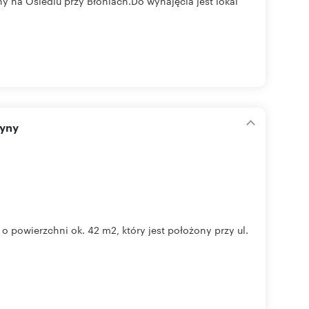
y na Osiedlu przy Błoniach.Do wynajęcia jest lokal
ryny
 powierzchni ok. 42 m2, który jest położony przy ul.