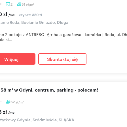
m
2
51
zł/m
2
2
0 zł
+ czynsz: 350 zł
/mc
anie Reda, Bocianie Gniazdo, Długa
ne 2 pokoje z ANTRESOLĄ + hala garażowa i komórka | Reda, ul. Dł
a si...
Więcej
Skontaktuj się
o 58 m² w Gdyni, centrum, parking - polecam!
m
62
zł/m
2
2
6 zł
/mc
użytkowy Gdynia, Śródmieście, ŚLĄSKA