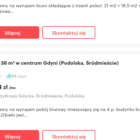
emy na wynajem biuro składające z trzech pokoi: 21 m2 + 18,5 m2 +
zowa...
Więcej
Skontaktuj się
o 38 m² w centrum Gdyni (Podolska, Śródmieście)
m
58
zł/m
2
2
4 zł
/mc
użytkowy Gdynia, Śródmieście, Podolska
emy na wynajem pokój biurowy mieszczący się na 4 p. budynku b
Obiekt jest...
Więcej
Skontaktuj się