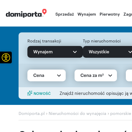
Sprzedaż
Wynajem
Pierwotny
Zag
Rodzaj transakcji
Typ nieruchomości
Wynajem
Wszystkie
Otwórz pasek narzędzi
Cena
Cena za m²
Znajdź nieruchomość opisując ją 
NOWOŚĆ
›
›
Domiporta.pl
Nieruchomości do wynajęcia
pomorskie