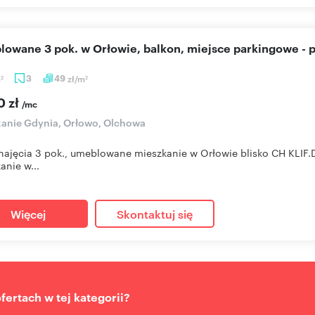
blowane 3 pok. w Orłowie, balkon, miejsce parkingowe - 
m
3
49
zł/m
2
2
0 zł
/mc
anie Gdynia, Orłowo, Olchowa
ajęcia 3 pok., umeblowane mieszkanie w Orłowie blisko CH KLIF
anie w...
Więcej
Skontaktuj się
ertach w tej kategorii?