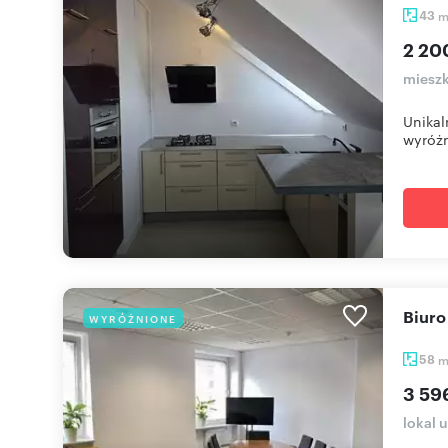
43
2 20
mieszk
Unikal
wyróżni
Biur
WYRÓŻNIONE
58
3 59
lokal 