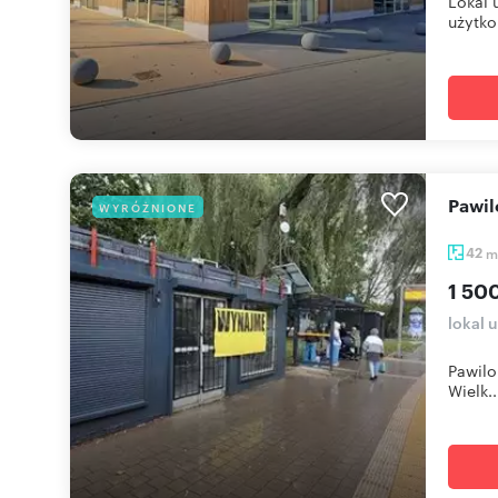
Lokal 
użytko.
Pawi
WYRÓŻNIONE
42
m
1 500
lokal 
Pawilo
Wielk..