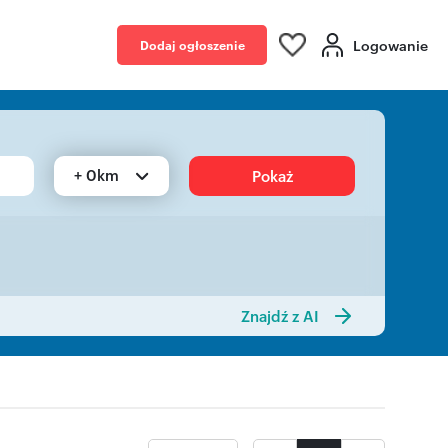
Logowanie
Dodaj ogłoszenie
+ 0km
Pokaż
Znajdź z AI