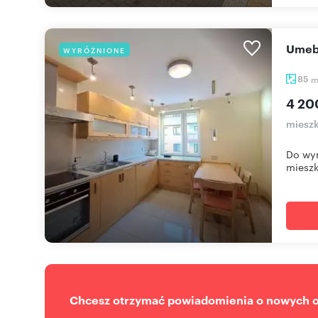
Ume
WYRÓŻNIONE
85
4 20
mieszk
Do wyn
mieszk
Chcesz otrzymać powiadomienia o nowych of