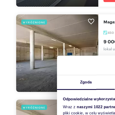
Mag
WYRÓŻNIONE
450
9 00
lokal 
Lokal 
wjazd 
Zgoda
Odpowiedzialne wykorzysta
Loka
Wraz z
naszymi 1022 partn
WYRÓŻNIONE
pliki cookie, w celu wyświet