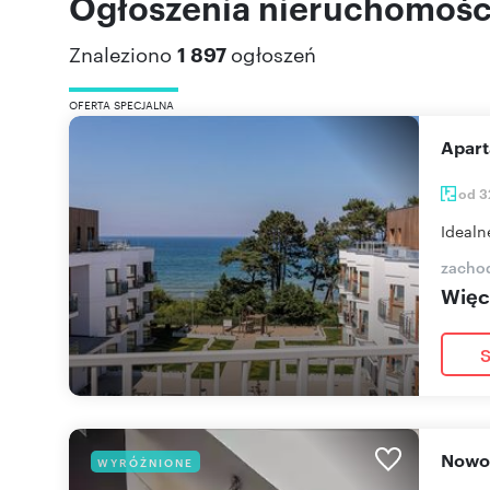
Ogłoszenia nieruchomośc
Znaleziono
1 897
ogłoszeń
OFERTA SPECJALNA
Apa
od 3
Idealn
zacho
Więce
S
Nowo
WYRÓŻNIONE