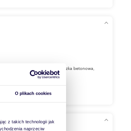
ią powiększenia do 700 m2.Posadzka betonowa,
O plikach cookies
ąc z takich technologii jak
 wychodzenia naprzeciw