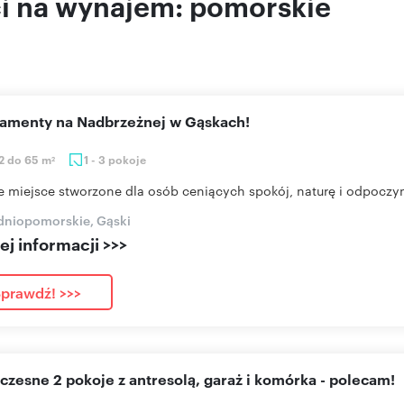
i na wynajem: pomorskie
rtamenty na Nadbrzeżnej w Gąskach!
2 do 65 m
1 - 3 pokoje
2
e miejsce stworzone dla osób ceniących spokój, naturę i odpoczyn
dniopomorskie, Gąski
j informacji >>>
prawdź! >>>
czesne 2 pokoje z antresolą, garaż i komórka - polecam!