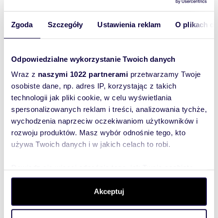
Zgoda
Szczegóły
Ustawienia reklam
O plikach c
Odpowiedzialne wykorzystanie Twoich danych
Wraz z
naszymi 1022 partnerami
przetwarzamy Twoje
osobiste dane, np. adres IP, korzystając z takich
technologii jak pliki cookie, w celu wyświetlania
spersonalizowanych reklam i treści, analizowania tychże,
wychodzenia naprzeciw oczekiwaniom użytkowników i
rozwoju produktów. Masz wybór odnośnie tego, kto
używa Twoich danych i w jakich celach to robi.
Interesują mnie
podobne oferty
Dowiedz się więcej odnośnie tego, jak Twoje osobiste
(rozwiń)
dane są przetwarzane oraz ustaw własne preferencje w
Chcę otrzymywać
sekcji szczegółów
. W Deklaracji plików cookie możesz
Akceptuj
informacje o
zmienić lub wycofać swoją zgodę w dowolnej chwili.
promocjach i
usługach.