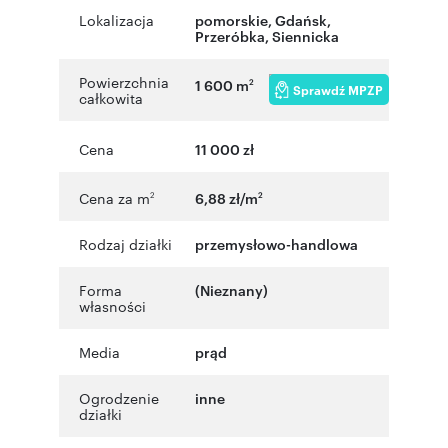
Lokalizacja
pomorskie
,
Gdańsk
,
Przeróbka
,
Siennicka
Powierzchnia
1 600 m
2
Sprawdź MPZP
całkowita
Cena
11 000 zł
Cena za m
6,88 zł/m
2
2
Rodzaj działki
przemysłowo-handlowa
Forma
(Nieznany)
własności
Media
prąd
Ogrodzenie
inne
działki