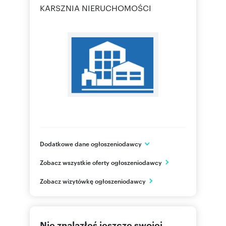
KARSZNIA NIERUCHOMOŚCI
Dodatkowe dane ogłoszeniodawcy
ul. Świętojańska 43/23
Zobacz wszystkie oferty ogłoszeniodawcy
Gdynia
pomorskie
PL
Zobacz wizytówkę ogłoszeniodawcy
531351
Pokaż telefon
Nie znalazłeś jeszcze swojej