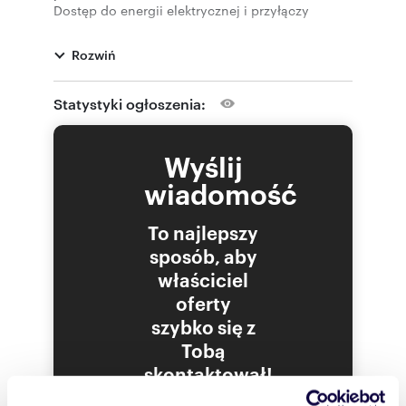
Dostęp do energii elektrycznej i przyłączy
wodno-kanalizacyjnych.
Wymiary: 16 m x 100 m.
Rozwiń
Zapraszamy do obejrzenia i rozmów.
Statystyki ogłoszenia:
Numer oferty: GB06128
Wyślij
Nr licencji zawodowej: 20792
wiadomość
To najlepszy
sposób, aby
właściciel
oferty
szybko się z
Tobą
skontaktował!