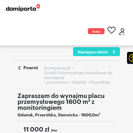
Dodaj
ogłoszenie
Następna oferta
Powrót
›
Domiporta.pl
Działki Przemysłowo-handlowe do
wynajęcia
›
›
›
pomorskie
Gdańsk
Przeróbka
Zapraszam do wynajmu placu
przemysłowego 1600 m² z
monitoringiem
Gdańsk
,
Przeróbka
,
Siennicka
- 1600,0m
2
11 000
zł
/mc