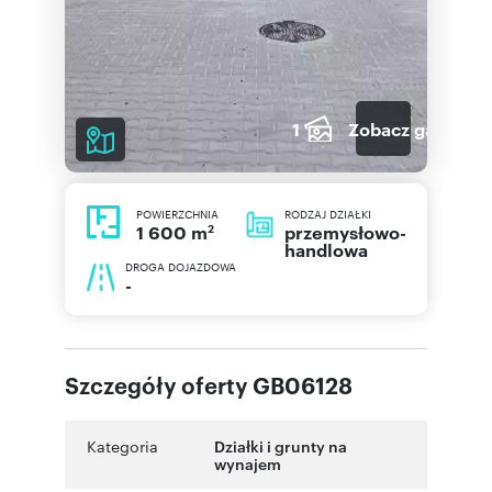
1
Zobacz galerię
POWIERZCHNIA
RODZAJ DZIAŁKI
2
przemysłowo-
1 600 m
handlowa
DROGA DOJAZDOWA
-
Szczegóły oferty GB06128
Kategoria
Działki i grunty na
wynajem