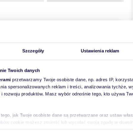
towych
Szczegóły
Ustawienia reklam
nie Twoich danych
erami
przetwarzamy Twoje osobiste dane, np. adres IP, korzystaj
lania spersonalizowanych reklam i treści, analizowania tychże,
CYM DECH W PIERSIACH WIDOKIEM NA CZTERY STRONY
 rozwoju produktów. Masz wybór odnośnie tego, kto używa Twoi
i miasto | Luksusowy standard | Najwyższa kondygnacja
 tego, jak Twoje osobiste dane są przetwarzane oraz ustaw wła
plików cookie możesz zmienić lub wycofać swoją zgodę w dowolne