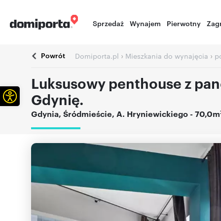
Sprzedaż
Wynajem
Pierwotny
Zag
Powrót
›
›
Domiporta.pl
Mieszkania do wynajęcia
p
Luksusowy penthouse z pa
Otwórz pasek narzędzi
Gdynię.
Gdynia
,
Śródmieście
,
A. Hryniewickiego
- 70,0m