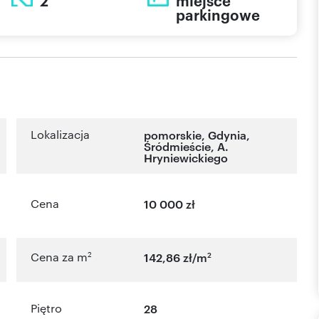
2
miejsce
parkingowe
Lokalizacja
pomorskie
,
Gdynia
,
Śródmieście
,
A.
Hryniewickiego
Cena
10 000 zł
2
2
Cena za m
142,86 zł/m
Piętro
28