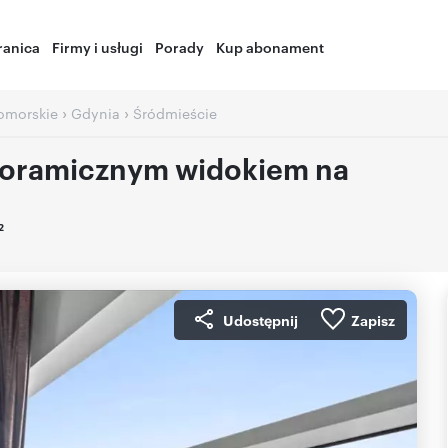
ranica
Firmy i usługi
Porady
Kup abonament
›
›
omorskie
Gdynia
Śródmieście
noramicznym widokiem na
2
Udostępnij
Zapisz