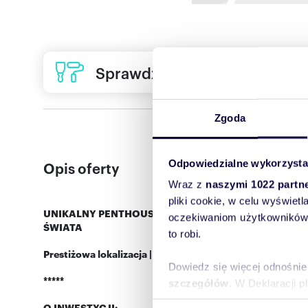
Sprawdź ofertę usług remon
Zgoda
Odpowiedzialne wykorzysta
Opis oferty
Wraz z
naszymi 1022 partn
pliki cookie, w celu wyświet
UNIKALNY PENTHOUSE W SEA TOWERS Z ZAPIERAJĄ
oczekiwaniom użytkowników i
ŚWIATA
to robi.
Prestiżowa lokalizacja | Panoramiczny widok na zatokę 
Dowiedz się więcej odnośnie
*****
szczegółów
. W Deklaracji 
O INWESTYCJI: