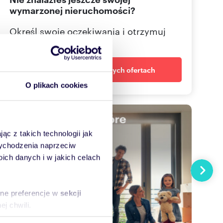
226465
wymarzonej nieruchomości?
Określ swoje oczekiwania i otrzymuj
dopasowane oferty
Powiadom o nowych ofertach
O plikach cookies
ąc z takich technologii jak
 wychodzenia naprzeciw
ch danych i w jakich celach
Następn
sne preferencje w
sekcji
j chwili.