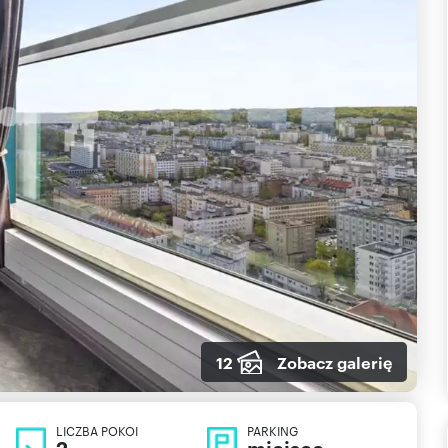
12
Zobacz galerię
LICZBA POKOI
PARKING