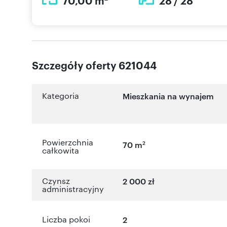
70,00 m
28 / 28
Szczegóły oferty 621044
Kategoria
Mieszkania na wynajem
Powierzchnia
2
70 m
całkowita
Czynsz
2 000 zł
administracyjny
Liczba pokoi
2