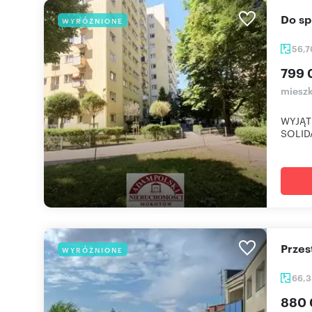
Do 
WYRÓŻNIONE
56,
799 
mieszk
WYJĄT
SOLIDA
Prze
WYRÓŻNIONE
66,
880 