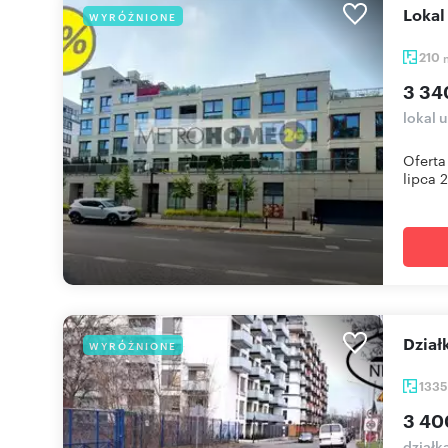
Loka
WYRÓŻNIONE
210
3 34
lokal 
Oferta
lipca 
Dzi
WYRÓŻNIONE
133
3 40
działk