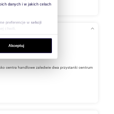
ch danych i w jakich celach
sne preferencje w
sekcji
j chwili.
praszam
ołecznościowe i analizować
Akceptuj
artnerom społecznościowym,
anymi od Ciebie lub
isko centra handlowe zaledwie dwa przystanki centrum