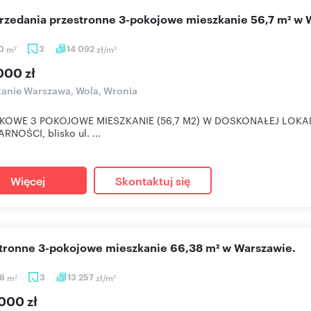
sprzedania przestronne 3-pokojowe mieszkanie 56,7 m² w
70
m
3
14 092
zł/m
2
2
000 zł
anie Warszawa, Wola, Wronia
KOWE 3 POKOJOWE MIESZKANIE (56,7 M2) W DOSKONAŁEJ LOKALI
RNOŚCI, blisko ul. ...
Więcej
Skontaktuj się
stronne 3-pokojowe mieszkanie 66,38 m² w Warszawie.
38
m
3
13 257
zł/m
2
2
000 zł