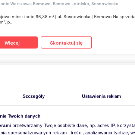
kanie Warszawa, Bemowo, Bemowo Lotnisko, Sosnowiecka
jowe mieszkanie 66,38 m² | ul. Sosnowiecka | Bemowo Na sprzeda
², p...
Więcej
Skontaktuj się
cam nowoczesne 2-pokojowe mieszkanie 44 m² na Żolibo
33
m
2
23 235
zł/m
2
2
0 000 zł
Szczegóły
Ustawienia reklam
anie Warszawa, Żoliborz, Żoliborz, Powązkowska
zedaż wyjątkowe, komfortowe mieszkanie o powierzchni 44,33 m²,
nie Twoich danych
żowego ...
erami
przetwarzamy Twoje osobiste dane, np. adres IP, korzystaj
lania spersonalizowanych reklam i treści, analizowania tychże,