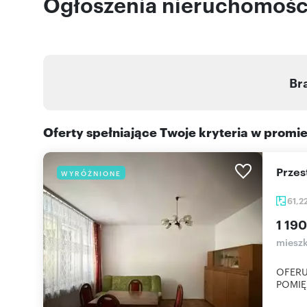
Ogłoszenia nieruchomości 
Br
Oferty spełniające Twoje kryteria w promi
Prze
WYRÓŻNIONE
61,2
1 190
mieszk
OFERU
POMIĘ