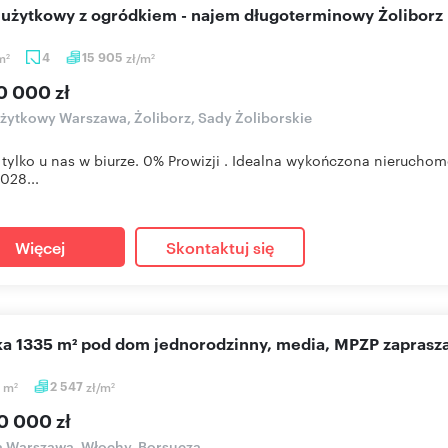
l użytkowy z ogródkiem - najem długoterminowy Żoliborz
m
4
15 905
zł/m
2
2
0 000 zł
użytkowy Warszawa, Żoliborz, Sady Żoliborskie
 tylko u nas w biurze. 0% Prowizji . Idealna wykończona nieruc
2028...
Więcej
Skontaktuj się
ałka 1335 m² pod dom jednorodzinny, media, MPZP zapras
5
m
2 547
zł/m
2
2
0 000 zł
a Warszawa, Włochy, Borsucza