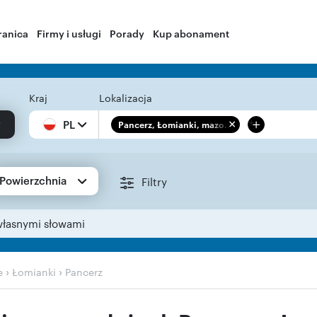
ranica
Firmy i usługi
Porady
Kup abonament
Kraj
Lokalizacja
+
PL
Pancerz, Łomianki, mazo...
Powierzchnia
Filtry
własnymi słowami
›
›
e
Łomianki
Pancerz