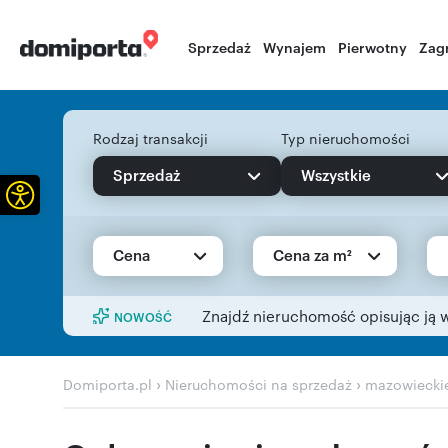
Sprzedaż
Wynajem
Pierwotny
Zag
Rodzaj transakcji
Typ nieruchomości
Sprzedaż
Wszystkie
Otwórz pasek narzędzi
Cena
Cena za m²
Znajdź nieruchomość opisując ją 
NOWOŚĆ
›
›
Domiporta.pl
Nieruchomości na sprzedaż
mazowiecki