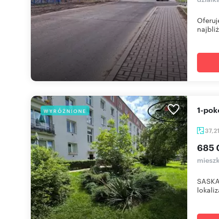
Oferuj
najbli
1-po
WYRÓŻNIONE
37,2
685 
mieszk
SASKA 
lokaliz