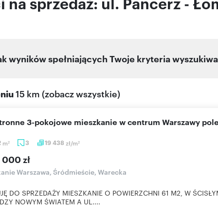
na sprzedaż: ul. Pancerz - Ło
ak wyników spełniających Twoje kryteria wyszukiwa
eniu
15 km
(
zobacz wszystkie
)
stronne 3-pokojowe mieszkanie w centrum Warszawy po
2
m
3
19 438
zł/m
2
2
 000 zł
anie Warszawa, Śródmieście, Warecka
JĘ DO SPRZEDAŻY MIESZKANIE O POWIERZCHNI 61 M2, W ŚCISŁ
DZY NOWYM ŚWIATEM A UL....