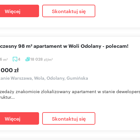
Więcej
Skontaktuj się
oczesny 98 m² apartament w Woli Odolany - polecam!
46
m
4
18 028
zł/m
2
2
 000 zł
anie Warszawa, Wola, Odolany, Gumińska
zedaży znakomicie zlokalizowany apartament w stanie dewelopers
ruktur...
Więcej
Skontaktuj się