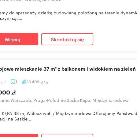
emy do sprzedaży działkę budowlaną położoną na terenie dynamic
ższym sąs...
Więcej
Skontaktuj się
kojowe mieszkanie 37 m² z balkonem i widokiem na zieleń
1
m
1
18 409
zł/m
2
2
000 zł
anie Warszawa, Praga-Południe Saska Kępa, Międzynarodowa
KĘPA 38 m, Walecznych / Międzynarodowa .Oferujemy Państwu do
acji na Saskie...