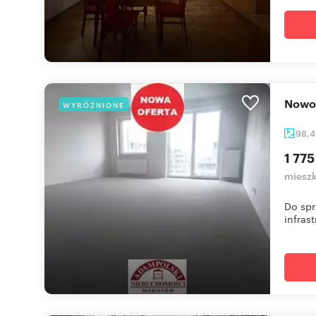
Now
WYRÓŻNIONE
98,
1 775
mieszk
Do spr
infrast