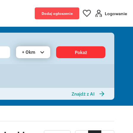
Logowanie
Dodaj ogłoszenie
+ 0km
Pokaż
Znajdź z AI