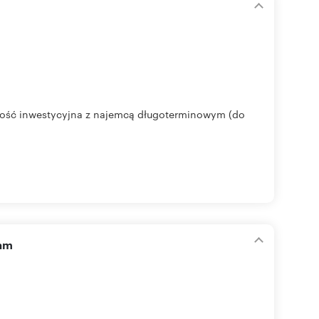
homość inwestycyjna z najemcą długoterminowym (do
zam