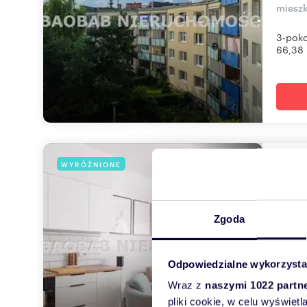
miesz
3-poko
66,38 m
Pole
WYRÓŻNIONE
44,
1 03
Zgoda
mieszk
Na spr
Odpowiedzialne wykorzysta
presti
Wraz z
naszymi 1022 partn
pliki cookie, w celu wyświet