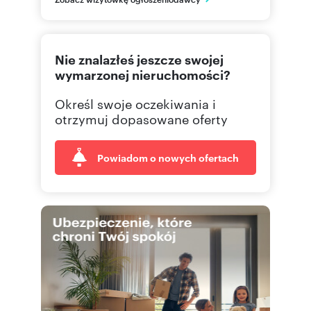
601 36
Pokaż telefon
Nie znalazłeś jeszcze swojej
22 627
Pokaż telefon
wymarzonej nieruchomości?
Określ swoje oczekiwania i
otrzymuj dopasowane oferty
Powiadom o nowych ofertach