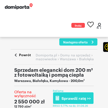
Dodaj
ogłoszenie
Następna oferta
Powrót
›
›
Domiporta.pl
Domy na sprzedaż
›
›
mazowieckie
Warszawa
Białołęka
Sprzedam elegancki dom 200 m²
z fotowoltaiką i pompą ciepła
Warszawa
,
Białołęka
,
Kamykowa
- 200,0m
2
Reklama
Oferta na
wyłączność
Sprawdź ratę >>
2 550 000
zł
RRSO 5,77% na dz. 01.06.26
12 750 zł/m
2