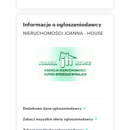
Informacje o ogłoszeniodawcy
NIERUCHOMOŚCI JOANNA - HOUSE
Dodatkowe dane ogłoszeniodawcy
ul. Marszałkowska 85 (lok. 102)
Zobacz wszystkie oferty ogłoszeniodawcy
Warszawa
mazowieckie
PL
Zobacz wizytówkę ogłoszeniodawcy