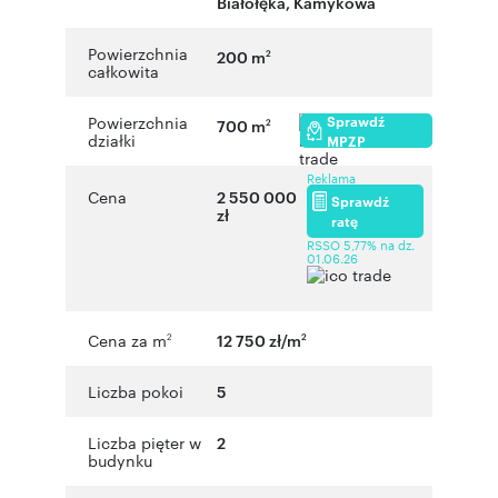
Białołęka
,
Kamykowa
Powierzchnia
200 m
2
całkowita
Sprawdź
Powierzchnia
700 m
2
działki
MPZP
Reklama
Cena
2 550 000
Sprawdź
zł
ratę
RSSO 5,77% na dz.
01.06.26
Cena za m
12 750 zł/m
2
2
Liczba pokoi
5
Liczba pięter w
2
budynku