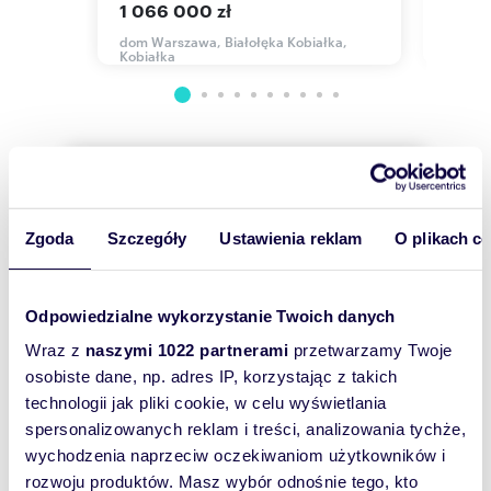
1 066 000 zł
1 750
dom Warszawa, Białołęka Kobiałka,
dom Wa
Kobiałka
Traszki
Numer oferty: JH454875
Osoba odpowiedzialna zawodowo: Joanna
Kępska-Trzcińska
Wyślij
wiadomość
Zgoda
Szczegóły
Ustawienia reklam
O plikach c
To najlepszy
sposób, aby
Odpowiedzialne wykorzystanie Twoich danych
właściciel
Wraz z
naszymi 1022 partnerami
przetwarzamy Twoje
oferty
osobiste dane, np. adres IP, korzystając z takich
szybko się z
technologii jak pliki cookie, w celu wyświetlania
Tobą
spersonalizowanych reklam i treści, analizowania tychże,
skontaktował!
wychodzenia naprzeciw oczekiwaniom użytkowników i
rozwoju produktów. Masz wybór odnośnie tego, kto