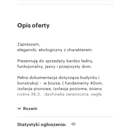
Opis oferty
Zapraszam,
elegancki, ekologiczny z charakterem.
Prezentuję do sprzedaży bardzo ładny,
funkcjonalny, jasny i przejrzysty dom.
Pełna dokumentacja dotycząca budynku i
konstrukcji - w biurze. ( fundamenty 40cm,
izolacja pionowa, izolacja pozioma, ściany
nośne 36,3, dachówka ceramiczna, cegła
ceramiczna itd. ).
Rozwiń
Rozkład pomieszczeń:
parter - salon z kominkiem połączony z kuchnią
Statystyki ogłoszenia:
( spiżarnia ) - 42,20m2, wc- 2,1m2, dwa pokoje