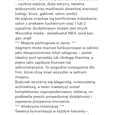
– osobne wejście, duże witryny, świetna
widoczność oraz możliwość dowolnej aranżacji
(usługi, biuro, gabinet, salon urody).
Na piętrze znajduje się komfortowe mieszkanie:
salon z aneksem kuchennym oraz 1 lub 2
sypialnie. Dodatkowym atutem jest strych.
Wszystkie media - światłowód INEA, wod-kan,
gaz, prąd
*** Miejsce parkingowe w cenie. ***
Segment może również funkcjonować w całości
jako dwupoziomowy lokal usługowy – parter
idealny pod sprzedaż lub obsługę klientów, a
piętro jako zaplecze biurowe lub
administracyjne. To wygodne rozwiązanie dla
firm, które chcą mieć wszystko w jednym
miejscu.
Budynek wyróżnia się elegancką, nowoczesną
architekturą, a teren inwestycji został
kompleksowo zagospodarowany zielenią, co
podkreśla prestiż prowadzonej działalności i
zapewnia przyjemne otoczenie.
*** Atrakcyjna lokalizacja ***
Świetna komunikacja w każdym kierunku –