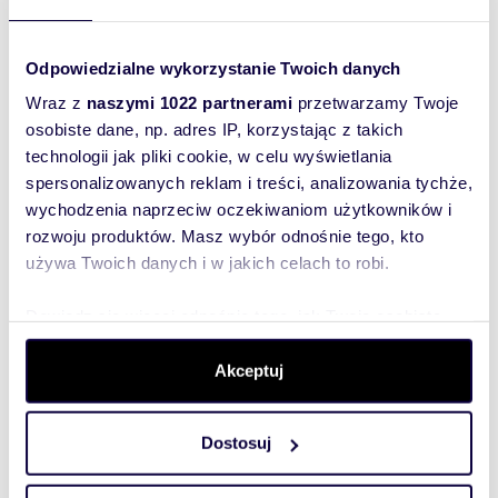
dom Poznań, Smochowice, Pniewska
Odpowiedzialne wykorzystanie Twoich danych
Na sprzedaż przestronny, wolnostojący dom
jednorodzinny o powierzchni ponad 232 m²,
położony na działce 639 m² w prestiżowej i s...
Wraz z
naszymi 1022 partnerami
przetwarzamy Twoje
osobiste dane, np. adres IP, korzystając z takich
technologii jak pliki cookie, w celu wyświetlania
spersonalizowanych reklam i treści, analizowania tychże,
wychodzenia naprzeciw oczekiwaniom użytkowników i
WYRÓŻNIONE
rozwoju produktów. Masz wybór odnośnie tego, kto
używa Twoich danych i w jakich celach to robi.
Dowiedz się więcej odnośnie tego, jak Twoje osobiste
dane są przetwarzane oraz ustaw własne preferencje w
sekcji szczegółów
. W Deklaracji plików cookie możesz
Akceptuj
zmienić lub wycofać swoją zgodę w dowolnej chwili.
Dostosuj
Wykorzystujemy pliki cookie do spersonalizowania treści
i reklam, aby oferować funkcje społecznościowe i