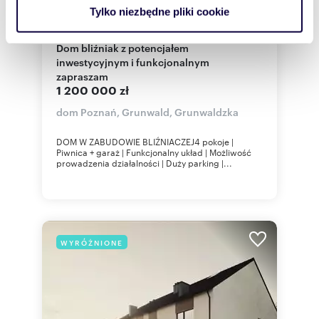
analizować ruch w naszej witrynie. Informacje o tym, jak
Tylko niezbędne pliki cookie
korzystasz z naszej witryny, udostępniamy partnerom
m
ha
zł/m
143,38
0,0448
4
8 369
2
2
społecznościowym, reklamowym i analitycznym.
Dom bliźniak z potencjałem
Partnerzy mogą połączyć te informacje z innymi danymi
inwestycyjnym i funkcjonalnym
otrzymanymi od Ciebie lub uzyskanymi podczas
zapraszam
1 200 000 zł
korzystania z ich usług.
dom Poznań, Grunwald, Grunwaldzka
DOM W ZABUDOWIE BLIŹNIACZEJ4 pokoje |
Piwnica + garaż | Funkcjonalny układ | Możliwość
prowadzenia działalności | Duży parking |...
WYRÓŻNIONE