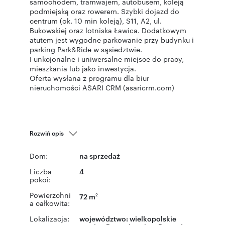
samochodem, tramwajem, autobusem, koleją
podmiejską oraz rowerem. Szybki dojazd do
centrum (ok. 10 min koleją), S11, A2, ul.
Bukowskiej oraz lotniska Ławica. Dodatkowym
atutem jest wygodne parkowanie przy budynku i
parking Park&Ride w sąsiedztwie.
Funkcjonalne i uniwersalne miejsce do pracy,
mieszkania lub jako inwestycja.
Oferta wysłana z programu dla biur
nieruchomości ASARI CRM (asaricrm.com)
Rozwiń opis
Dom:
na sprzedaż
Liczba
4
pokoi:
Powierzchni
72 m
2
a całkowita:
Lokalizacja:
województwo:
wielkopolskie