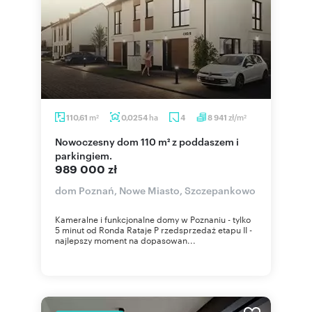
m
ha
zł/m
110,61
0,0254
4
8 941
2
2
Nowoczesny dom 110 m² z poddaszem i
parkingiem.
989 000 zł
dom Poznań, Nowe Miasto, Szczepankowo
Kameralne i funkcjonalne domy w Poznaniu - tylko
5 minut od Ronda Rataje P rzedsprzedaż etapu II -
najlepszy moment na dopasowan...