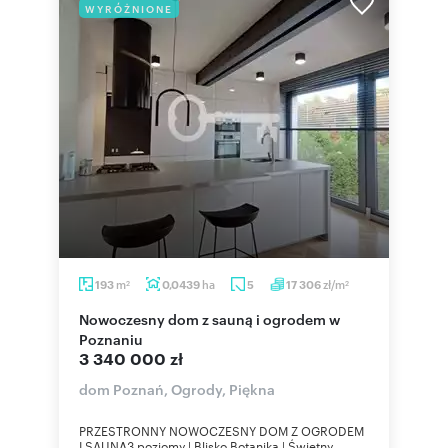
WYRÓŻNIONE
m
ha
zł/m
193
0,0439
5
17 306
2
2
Nowoczesny dom z sauną i ogrodem w
Poznaniu
3 340 000 zł
dom Poznań, Ogrody, Piękna
PRZESTRONNY NOWOCZESNY DOM Z OGRODEM
I SAUNĄ3 poziomy | Blisko Botanika | Świetny