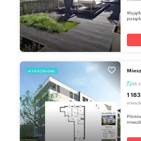
Wyjątk
pożąda
mie
WYRÓŻNIONE
68,
1 183
mieszk
Pilotó
mieszk