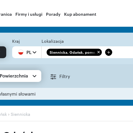
ranica
Firmy i usługi
Porady
Kup abonament
Kraj
Lokalizacja
+
PL
Siennicka, Gdańsk, pomo...
Powierzchnia
Filtry
własnymi słowami
›
ńsk
Siennicka