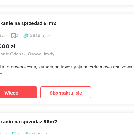
szkanie na sprzedaż 61m2
0
m
3
13 840
zł/m
2
2
000 zł
anie Gdańsk, Osowa, Izydy
ka to nowoczesna, kameralna inwestycja mieszkaniowa realizowana 
..
Więcej
Skontaktuj się
szkanie na sprzedaż 95m2
55
4
13 009
2
2