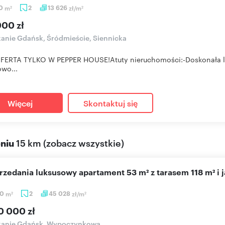
20
m
2
13 626
zł/m
2
2
000 zł
anie Gdańsk, Śródmieście, Siennicka
ERTA TYLKO W PEPPER HOUSE!Atuty nieruchomości:-Doskonała lokal
wo...
Więcej
Skontaktuj się
eniu
15 km
(
zobacz wszystkie
)
przedania luksusowy apartament 53 m² z tarasem 118 m² i j
30
m
2
45 028
zł/m
2
2
0 000 zł
kanie Gdańsk, Wypoczynkowa