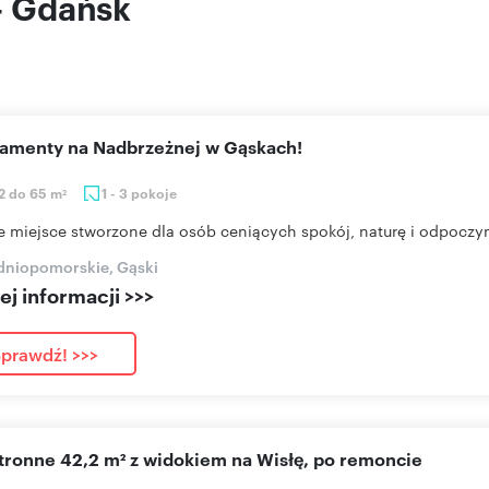
 - Gdańsk
rtamenty na Nadbrzeżnej w Gąskach!
2 do 65 m
1 - 3 pokoje
2
e miejsce stworzone dla osób ceniących spokój, naturę i odpoczyn
dniopomorskie, Gąski
j informacji >>>
prawdź! >>>
stronne 42,2 m² z widokiem na Wisłę, po remoncie