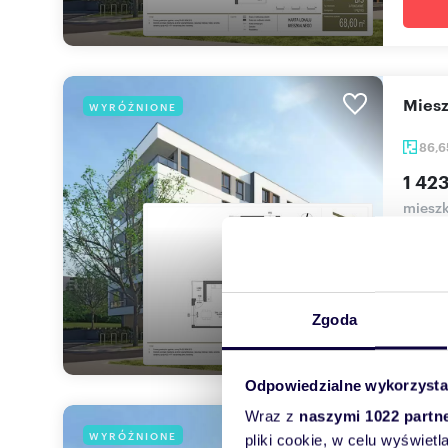
mie
WYRÓŻNIONE
86,
1 423
mieszk
Pilotó
mieszk
Zgoda
Odpowiedzialne wykorzysta
Wraz z
naszymi 1022 partn
mie
WYRÓŻNIONE
pliki cookie, w celu wyświet