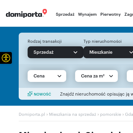
Sprzedaż
Wynajem
Pierwotny
Zag
Rodzaj transakcji
Typ nieruchomości
Sprzedaż
Mieszkanie
Otwórz pasek narzędzi
Cena
Cena za m²
Znajdź nieruchomość opisując ją 
NOWOŚĆ
›
›
›
Domiporta.pl
Mieszkania na sprzedaż
pomorskie
Gda