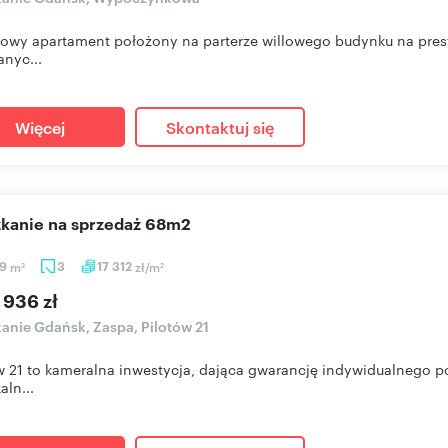
owy apartament położony na parterze willowego budynku na presti
nyc...
Więcej
Skontaktuj się
szkanie na sprzedaż 68m2
39
m
3
17 312
zł/m
2
2
 936 zł
anie Gdańsk, Zaspa, Pilotów 21
w 21 to kameralna inwestycja, dająca gwarancję indywidualnego p
aln...