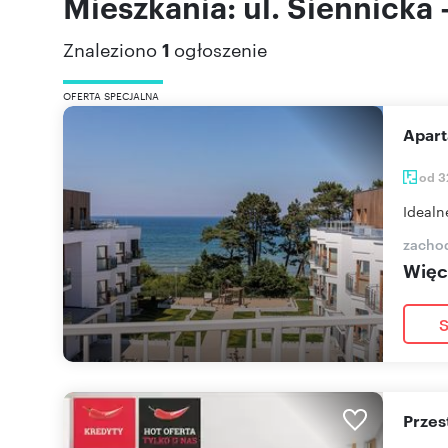
Mieszkania: ul. Siennicka
Znaleziono
1
ogłoszenie
OFERTA SPECJALNA
Apa
od 3
Idealn
zacho
Więce
S
Prze