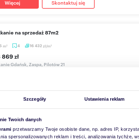
Więcej
Skontaktuj się
szkanie na sprzedaż 87m2
65
m
4
16 432
zł/m
2
2
 869 zł
anie Gdańsk, Zaspa, Pilotów 21
w 21 to kameralna inwestycja, dająca gwarancję indywidualnego p
aln...
Szczegóły
Ustawienia reklam
Więcej
Skontaktuj się
nie Twoich danych
erami
przetwarzamy Twoje osobiste dane, np. adres IP, korzystaj
szkanie na sprzedaż 43m2
lania spersonalizowanych reklam i treści, analizowania tychże,