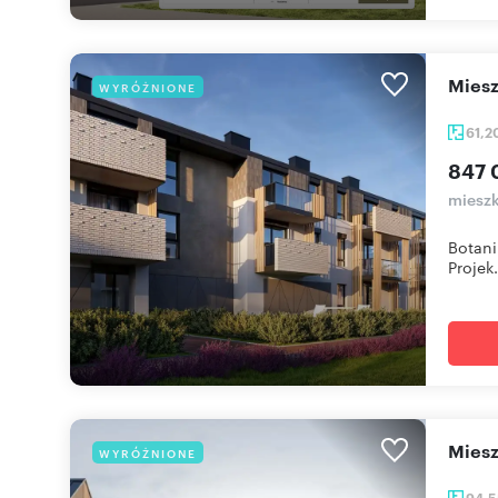
mie
WYRÓŻNIONE
61,2
847 
mieszk
Botani
Projek.
mie
WYRÓŻNIONE
94,