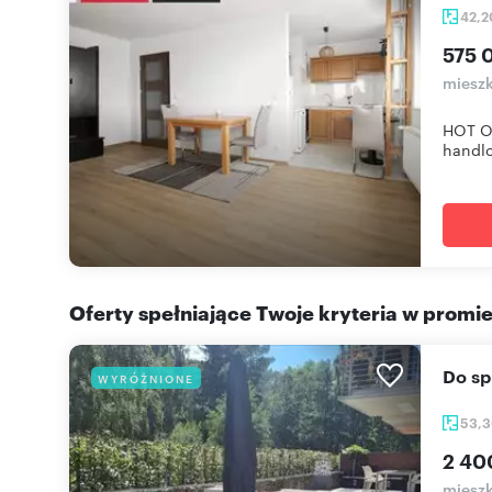
42,
575 
mieszk
HOT OF
handlo
Oferty spełniające Twoje kryteria w promi
Do s
WYRÓŻNIONE
53,
2 40
miesz