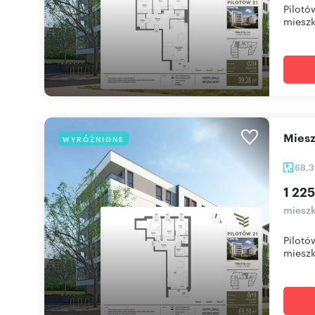
Pilotó
mieszk
mie
WYRÓŻNIONE
68,
1 225
mieszk
Pilotó
mieszk