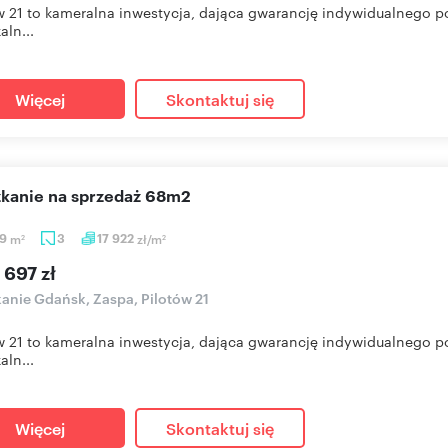
w 21 to kameralna inwestycja, dająca gwarancję indywidualnego p
aln...
Więcej
Skontaktuj się
szkanie na sprzedaż 68m2
39
m
3
17 922
zł/m
2
2
 697 zł
anie Gdańsk, Zaspa, Pilotów 21
w 21 to kameralna inwestycja, dająca gwarancję indywidualnego p
aln...
Więcej
Skontaktuj się