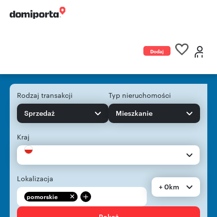
Dodaj
ogłoszenie
Rodzaj transakcji
Typ nieruchomości
Sprzedaż
Mieszkanie
Kraj
Lokalizacja
+ 0km
+
pomorskie
Pokaż