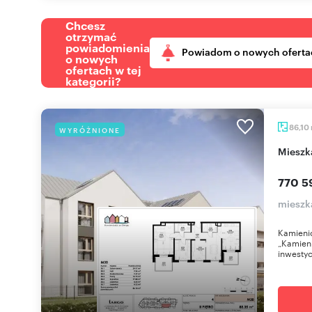
Chcesz
otrzymać
powiadomienia
Powiadom o nowych oferta
o nowych
ofertach w tej
kategorii?
86,10
WYRÓŻNIONE
miesz
770 5
mieszk
Kamienic
„Kamieni
inwestyc