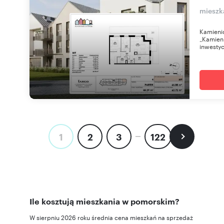
mieszk
Kamienic
„Kamieni
inwestyc
1
2
3
122
Ile kosztują mieszkania w pomorskim?
W sierpniu 2026 roku średnia cena mieszkań na sprzedaż