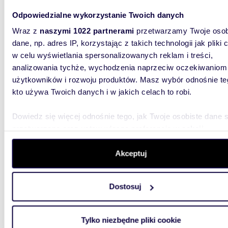
mieszk
Odpowiedzialne wykorzystanie Twoich danych
Osiedle 
zabudow
Wraz z
naszymi 1022 partnerami
przetwarzamy Twoje osob
pomiędzy
dane, np. adres IP, korzystając z takich technologii jak pliki 
w celu wyświetlania spersonalizowanych reklam i treści,
analizowania tychże, wychodzenia naprzeciw oczekiwaniom
użytkowników i rozwoju produktów. Masz wybór odnośnie te
kto używa Twoich danych i w jakich celach to robi.
Dowiedz się więcej odnośnie tego, jak Twoje osobiste dane 
37,59
WYRÓŻNIONE
przetwarzane oraz ustaw własne preferencje w
sekcji
miesz
szczegółów
. W Deklaracji plików cookie możesz zmienić lu
wycofać swoją zgodę w dowolnej chwili.
Akceptuj
880 6
mieszk
Wykorzystujemy pliki cookie do spersonalizowania treści i r
Dostosuj
aby oferować funkcje społecznościowe i analizować ruch w 
ANCHORI
witrynie. Informacje o tym, jak korzystasz z naszej witryny,
Mechelin
inwestow
udostępniamy partnerom społecznościowym, reklamowym i
Tylko niezbędne pliki cookie
analitycznym. Partnerzy mogą połączyć te informacje z inn