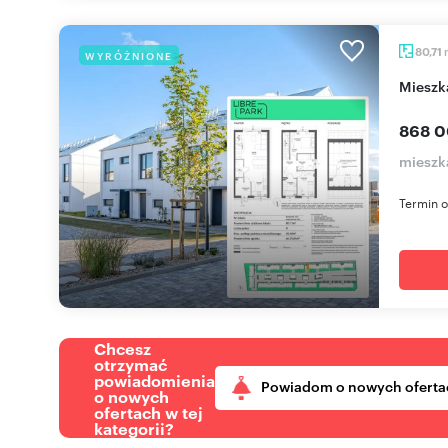
80,71
WYRÓŻNIONE
miesz
868 0
mieszk
Termin o
Chcesz
otrzymać
powiadomienia
Powiadom o nowych oferta
o nowych
ofertach w tej
kategorii?