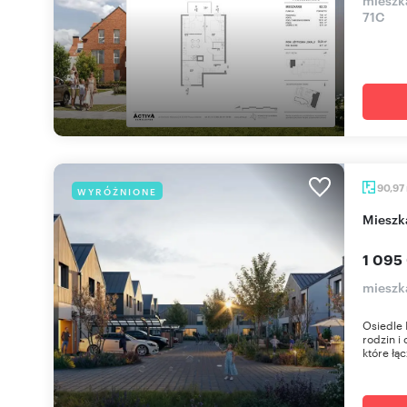
71C
90,97
WYRÓŻNIONE
miesz
1 095
mieszk
Osiedle 
rodzin i
które łąc