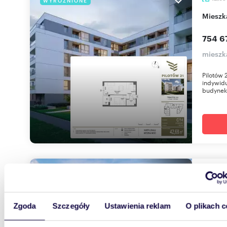
WYRÓŻNIONE
miesz
754 67
mieszk
Pilotów 
indywidu
budynek 
48,54
WYRÓŻNIONE
miesz
Zgoda
Szczegóły
Ustawienia reklam
O plikach c
339 5