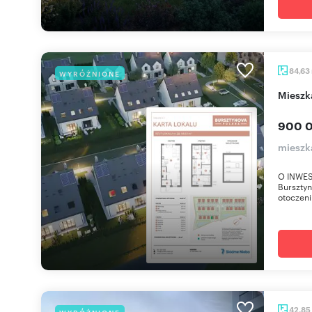
84,63
WYRÓŻNIONE
miesz
900 0
miesz
O INWES
Bursztyn
otoczeniu
42,85