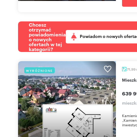
Chcesz
otrzymać
powiadomienia
Powiadom o nowych oferta
o nowych
ofertach w tej
kategorii?
71,99
WYRÓŻNIONE
miesz
639 9
mieszk
Kamienic
„Kamieni
inwestyc