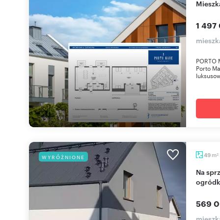
miesz
1 497
mieszk
PORTO MA
Porto Ma
luksusow
m
49
WYRÓŻNIONE
2
Na sprzedaż nowoczesny 49 m² apartament z
ogródk
569 0
mieszk