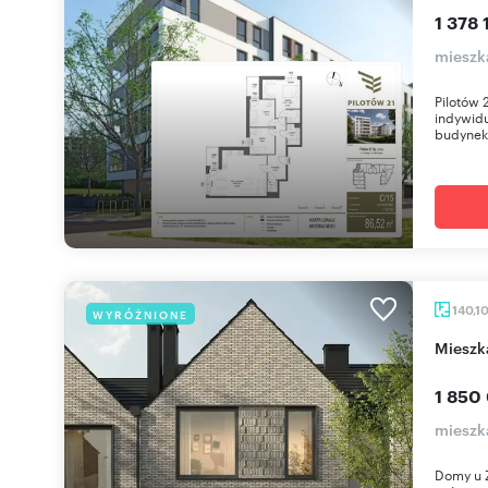
1 378 
mieszk
Pilotów 
indywidu
budynek 
140,1
WYRÓŻNIONE
miesz
1 850
mieszka
Domy u Ź