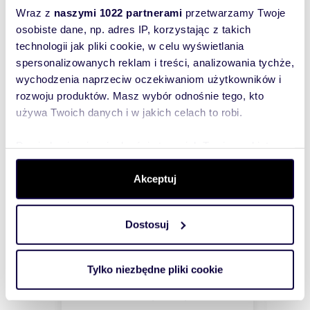
Podobne
Wraz z
naszymi 1022 partnerami
przetwarzamy Twoje
osobiste dane, np. adres IP, korzystając z takich
nieruchomości
technologii jak pliki cookie, w celu wyświetlania
spersonalizowanych reklam i treści, analizowania tychże,
wychodzenia naprzeciw oczekiwaniom użytkowników i
rozwoju produktów. Masz wybór odnośnie tego, kto
używa Twoich danych i w jakich celach to robi.
Dowiedz się więcej odnośnie tego, jak Twoje osobiste
dane są przetwarzane oraz ustaw własne preferencje w
sekcji szczegółów
. W Deklaracji plików cookie możesz
Akceptuj
zmienić lub wycofać swoją zgodę w dowolnej chwili.
Dostosuj
Wykorzystujemy pliki cookie do spersonalizowania treści
i reklam, aby oferować funkcje społecznościowe i
m
m
zł/m
41,03
2
12 674
84,
2
2
2
m2
mieszkanie na sprzedaż 41m2
mies
analizować ruch w naszej witrynie. Informacje o tym, jak
Tylko niezbędne pliki cookie
520 000 zł
850 
korzystasz z naszej witryny, udostępniamy partnerom
społecznościowym, reklamowym i analitycznym.
rmesa
mieszkanie Gdańsk, Osowa, Marsa
mieszk
Zakąte