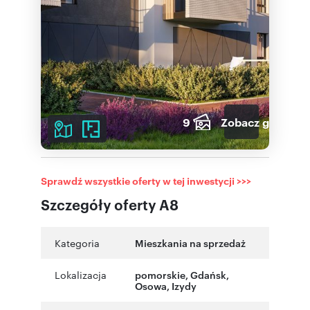
9
Zobacz galerię
Sprawdź wszystkie oferty w tej inwestycji >>>
Szczegóły oferty A8
Kategoria
Mieszkania na sprzedaż
Lokalizacja
pomorskie
,
Gdańsk
,
Osowa
,
Izydy