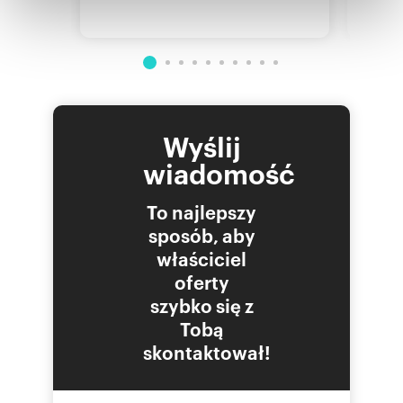
Partnerzy mogą połączyć te informacje z innymi danymi
otrzymanymi od Ciebie lub uzyskanymi podczas
korzystania z ich usług.
Wyślij
wiadomość
To najlepszy
sposób, aby
właściciel
oferty
szybko się z
Tobą
skontaktował!