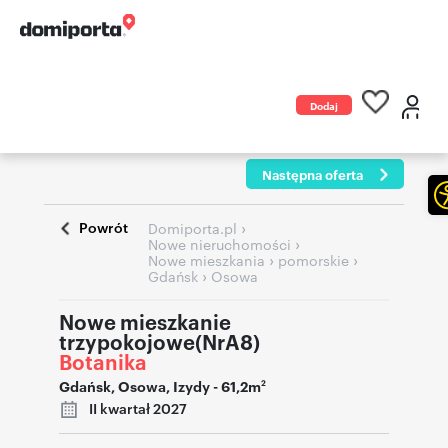
Dodaj
ogłoszenie
Następna oferta
Powrót
›
Domiporta.pl
›
Nowe nieruchomości
›
›
Nowe mieszkania
pomorskie
›
Gdańsk
Osowa
Nowe mieszkanie
trzypokojowe(NrA8)
Botanika
Gdańsk
,
Osowa
,
Izydy
- 61,2m
2
II kwartał 2027