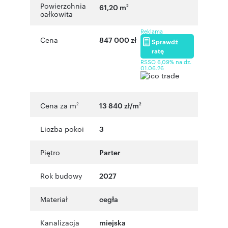
Powierzchnia
61,20 m
2
całkowita
Reklama
Cena
847 000 zł
Sprawdź
ratę
RSSO 6,09% na dz.
01.06.26
Cena za m
13 840 zł/m
2
2
Liczba pokoi
3
Piętro
Parter
Rok budowy
2027
Materiał
cegła
Kanalizacja
miejska