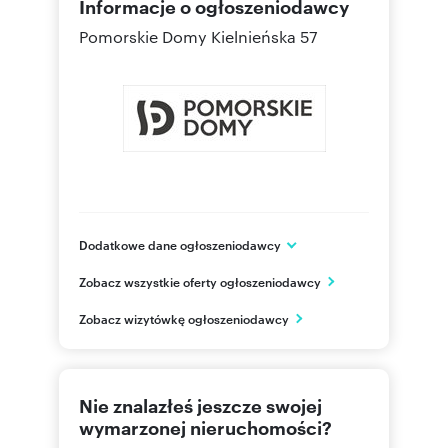
Informacje o ogłoszeniodawcy
Pomorskie Domy
Kielnieńska 57
Dodatkowe dane ogłoszeniodawcy
Pomorskie Domy
Zobacz wszystkie oferty ogłoszeniodawcy
ul. Kielnieńska 57
Gdańsk
Zobacz wizytówkę ogłoszeniodawcy
pomorskie
607 60
Pokaż telefon
Nie znalazłeś jeszcze swojej
607 60
Pokaż telefon
wymarzonej nieruchomości?