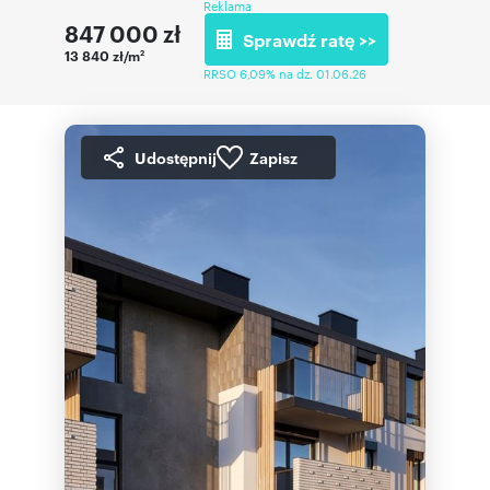
Reklama
847 000
zł
Sprawdź ratę >>
13 840 zł/m
2
RRSO 6,09% na dz. 01.06.26
Udostępnij
Zapisz