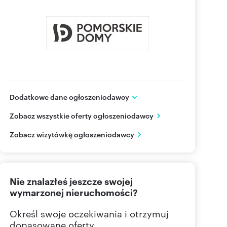
Dodatkowe dane ogłoszeniodawcy
Pomorskie Domy
Zobacz wszystkie oferty ogłoszeniodawcy
ul. Kielnieńska 57
Gdańsk
pomorskie
Zobacz wizytówkę ogłoszeniodawcy
607 60
Pokaż telefon
Nie znalazłeś jeszcze swojej
607 60
Pokaż telefon
wymarzonej nieruchomości?
583 09
Pokaż telefon
Określ swoje oczekiwania i otrzymuj
dopasowane oferty