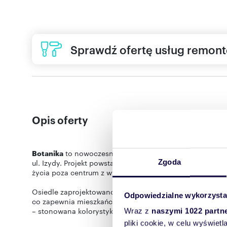
Sprawdź ofertę usług remon
Opis oferty
Botanika
to nowoczesna, kameralna inwestycja mieszkan
Zgoda
ul. Izydy. Projekt powstaje w otoczeniu willowej zabudowy
życia poza centrum z wygodnym dostępem do miejskiej in
Osiedle zaprojektowano w niewielkiej skali, z niską, e
Odpowiedzialne wykorzysta
co zapewnia mieszkańcom prywatność, światło i poczucie 
– stonowana kolorystyka, proste bryły i wysokiej jakości
Wraz z
naszymi 1022 partn
pliki cookie, w celu wyświet