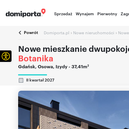
Sprzedaż
Wynajem
Pierwotny
Zag
Powrót
›
›
Domiporta.pl
Nowe nieruchomości
Nowe
Nowe mieszkanie dwupokoj
Otwórz pasek narzędzi
Botanika
2
Gdańsk
,
Osowa
,
Izydy
- 37,41m
II kwartał 2027