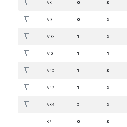
A8
0
3
A9
0
2
A10
1
2
A13
1
4
A20
1
3
A22
1
2
A34
2
2
B7
0
3