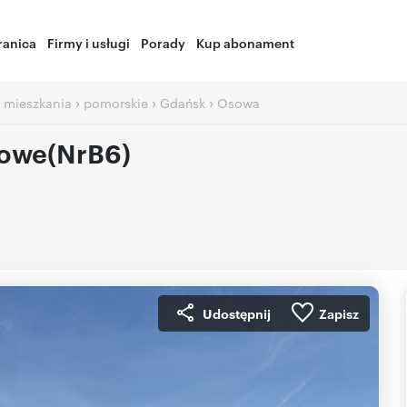
ranica
Firmy i usługi
Porady
Kup abonament
›
›
›
 mieszkania
pomorskie
Gdańsk
Osowa
owe(NrB6)
Udostępnij
Zapisz