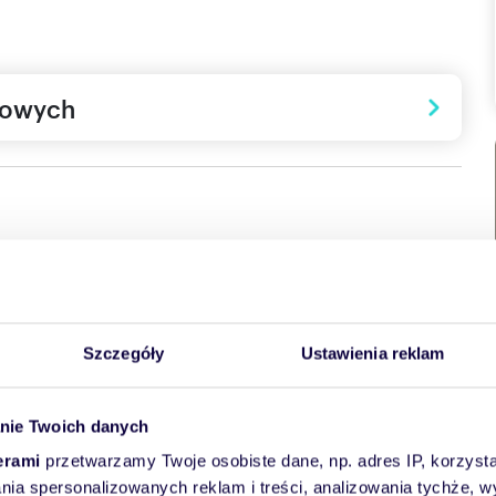
towych
iowa realizowana w zielonej części Gdańska – Osowej, przy
Szczegóły
Ustawienia reklam
 i naturalnej zieleni, tworząc przestrzeń, która łączy spokój
frastruktury.
legancką zabudową i dużymi odległościami między budynkami,
nie Twoich danych
przestrzeni. Architektura nawiązuje do charakteru dzielnicy
 materiały tworzą ponadczasowy, estetyczny efekt.
erami
przetwarzamy Twoje osobiste dane, np. adres IP, korzystaj
lania spersonalizowanych reklam i treści, analizowania tychże,