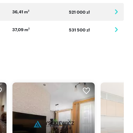
36,41 m
2
521 000 zł
37,09 m
2
531 500 zł