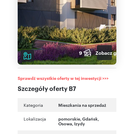
9
Zobacz galerię
Sprawdź wszystkie oferty w tej inwestycji >>>
Szczegóły oferty B7
Kategoria
Mieszkania na sprzedaż
Lokalizacja
pomorskie
,
Gdańsk
,
Osowa
,
Izydy