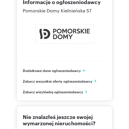
Informacje o ogłoszeniodawcy
Pomorskie Domy
Kielnieńska 57
Dodatkowe dane ogłoszeniodawcy
Pomorskie Domy
Zobacz wszystkie oferty ogłoszeniodawcy
ul. Kielnieńska 57
Gdańsk
Zobacz wizytówkę ogłoszeniodawcy
pomorskie
607 60
Pokaż telefon
Nie znalazłeś jeszcze swojej
607 60
Pokaż telefon
wymarzonej nieruchomości?