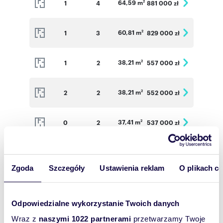
64,59 m
1
4
881 000 zł
2
60,81 m
1
3
829 000 zł
2
38,21 m
1
2
557 000 zł
2
38,21 m
2
2
552 000 zł
2
37,41 m
0
2
537 000 zł
2
36,41 m
1
2
521 000 zł
2
Zgoda
Szczegóły
Ustawienia reklam
O plikach c
37,09 m
2
2
531 500 zł
2
Odpowiedzialne wykorzystanie Twoich danych
Wraz z
naszymi 1022 partnerami
przetwarzamy Twoje