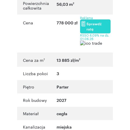
Powierzchnia
56,03 m
2
całkowita
Reklama
Cena
778 000 zł
Sprawdź
ratę
RSSO 6,09% na dz.
01.06.26
Cena za m
13 885 zł/m
2
2
Liczba pokoi
3
Piętro
Parter
Rok budowy
2027
Materiał
cegła
Kanalizacja
miejska