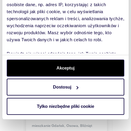
Podobne
osobiste dane, np. adres IP, korzystając z takich
technologii jak pliki cookie, w celu wyświetlania
nieruchomości
spersonalizowanych reklam i treści, analizowania tychże,
wychodzenia naprzeciw oczekiwaniom użytkowników i
rozwoju produktów. Masz wybór odnośnie tego, kto
używa Twoich danych i w jakich celach to robi.
Dowiedz się więcej odnośnie tego, jak Twoje osobiste
dane są przetwarzane oraz ustaw własne preferencje w
sekcji szczegółów
. W Deklaracji plików cookie możesz
Akceptuj
zmienić lub wycofać swoją zgodę w dowolnej chwili.
Dostosuj
Wykorzystujemy pliki cookie do spersonalizowania treści
i reklam, aby oferować funkcje społecznościowe i
analizować ruch w naszej witrynie. Informacje o tym, jak
m
zł/m
m
66,70
4
13 118
43
Tylko niezbędne pliki cookie
2
2
2
korzystasz z naszej witryny, udostępniamy partnerom
mieszkanie na sprzedaż 67m2
Przestronne 2-pokojowe
miesz
875 000 zł
społecznościowym, reklamowym i analitycznym.
699 
Partnerzy mogą połączyć te informacje z innymi danymi
mieszkanie Gdańsk, Osowa, Bliźniąt
mieszk
otrzymanymi od Ciebie lub uzyskanymi podczas