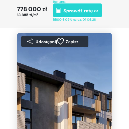
Reklama
778 000
zł
Sprawdź ratę >>
13 885 zł/m
2
RRSO 6,09% na dz. 01.06.26
Udostępnij
Zapisz