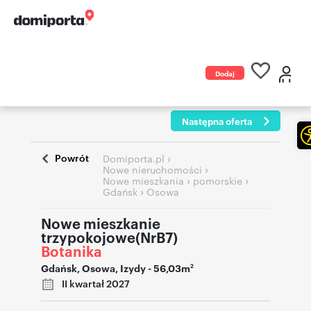
Dodaj
ogłoszenie
Następna oferta
Powrót
›
Domiporta.pl
›
Nowe nieruchomości
›
›
Nowe mieszkania
pomorskie
›
Gdańsk
Osowa
Nowe mieszkanie
trzypokojowe(NrB7)
Botanika
Gdańsk
,
Osowa
,
Izydy
- 56,03m
2
II kwartał 2027