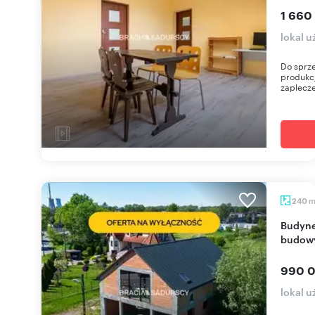
1 660
lokal 
Do sprz
produkcj
zaplecze
240
Budynek usługowy 240 m² w Krakowie (w trakcie
budow
990 0
lokal 