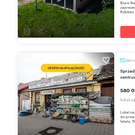
Biuro N
zapreze
Rybitwy 
260
Sprzedam przestronny lokal użytkowy 180 m² w
centru
580 0
lokal 
Lokal na
do prowa
lokalu. N