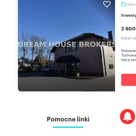
1250
Inwest
2 800
lokal 
Gotowiec
Tuchowa!
która zar
Pomocne linki