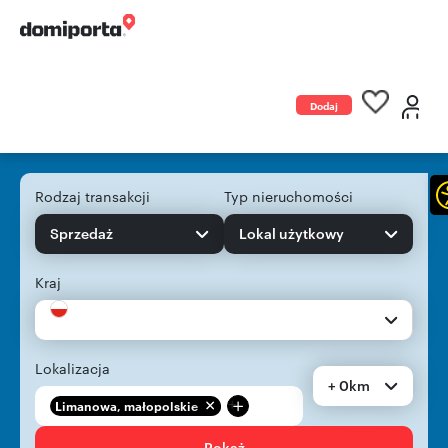
Dodaj
ogłoszenie
Rodzaj transakcji
Typ nieruchomości
Sprzedaż
Lokal użytkowy
Kraj
Lokalizacja
+ 0km
+
Limanowa, małopolskie
Pokaż