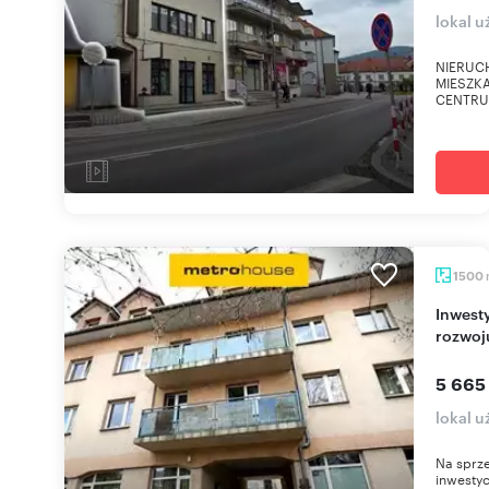
lokal 
NIERUC
MIESZKA
CENTRU
1500
Inwestycyjna kamienica z dużym potencjałem
rozwoj
5 665
lokal 
Na sprze
inwestyc