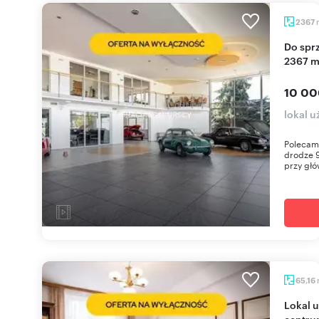
2367
Do sprzedania teren komercyjny z budynkiem
2367 m
10 00
lokal 
Polecam
drodze 9
przy głó
65,16
Lokal użytkowy na parterze z witrynami w
centru