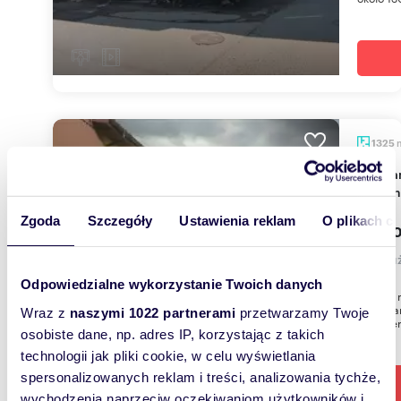
1325
Polecam halę produkcyjno-biurową 1325 m² w
Myślen
Zgoda
Szczegóły
Ustawienia reklam
O plikach c
4 000
lokal 
Odpowiedzialne wykorzystanie Twoich danych
Zdjęcia 
sprzedan
Wraz z
naszymi 1022 partnerami
przetwarzamy Twoje
o powier
osobiste dane, np. adres IP, korzystając z takich
technologii jak pliki cookie, w celu wyświetlania
spersonalizowanych reklam i treści, analizowania tychże,
wychodzenia naprzeciw oczekiwaniom użytkowników i