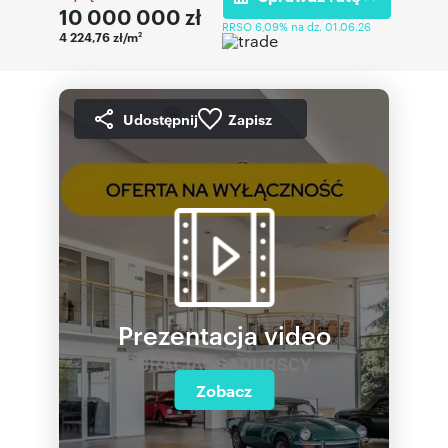
10 000 000
zł
RRSO 6,09% na dz. 01.06.26
4 224,76 zł/m
2
Udostępnij
Zapisz
Prezentacja video
Zobacz