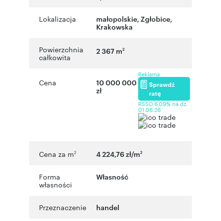
Lokalizacja
małopolskie
,
Zgłobice
,
Krakowska
Powierzchnia
2 367 m
2
całkowita
Reklama
Cena
10 000 000
Sprawdź
zł
ratę
RSSO 6,09% na dz.
01.06.26
Cena za m
4 224,76 zł/m
2
2
Forma
Własność
własności
Przeznaczenie
handel