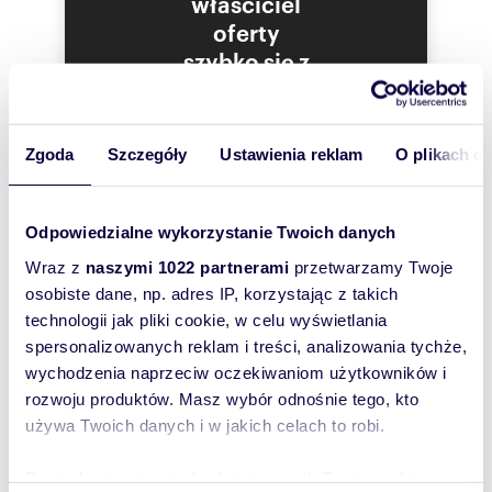
właściciel
Odległość: oddalenie od ścisłego centrum
oferty
miasta Tarnowa 8,0 km,
Oddalenie od autostrady A4 (węzeł
szybko się z
Wierzchosławice) - 10,0 km,
Tobą
Od przystanku komunikacji miejskiej - 200 m
skontaktował!
Front działki z dwoma wjazdami jest długi na ok.
Zgoda
Szczegóły
Ustawienia reklam
O plikach c
130 m.
Na terenie nieruchomości (pow. 1,05 ha)
znajdują się obiekt: dwa złączone salony (ten
Odpowiedzialne wykorzystanie Twoich danych
obiekt jest przeznaczony do wynajmu lub
sprzedaży).
Wraz z
naszymi 1022 partnerami
przetwarzamy Twoje
osobiste dane, np. adres IP, korzystając z takich
Obiekt składa się z dwóch połączonych
technologii jak pliki cookie, w celu wyświetlania
salonów:
spersonalizowanych reklam i treści, analizowania tychże,
Budynek salonu z 1997 roku
wychodzenia naprzeciw oczekiwaniom użytkowników i
rozwoju produktów. Masz wybór odnośnie tego, kto
Powierzchnia 1786 m2
używa Twoich danych i w jakich celach to robi.
Ilość kondygnacji 1 naziemna , częściowo II
kondygnacyjny niepodpiwniczony .
Dowiedz się więcej odnośnie tego, jak Twoje osobiste
Parter 1512 m2