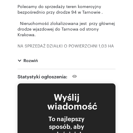
Polecamy do sprzedaży teren komercyjny
bezpośrednio przy drodze 94 w Tarnowie .
Nieruchomość zlokalizowana jest przy głównej
drodze wjazdowej do Tarnowa od strony
Krakowa.
NA SPRZEDAŻ DZIAŁKI O POWIERZCHNI 1,03 HA
Z BUDYNKAMI O POWIERZCHNI 2367 M2
Rozwiń
ATUTY NIERUCHOMOŚCI
Nieruchomość posiada dojazd bezpośrednio z
Statystyki ogłoszenia:
drogi wojewódzkiej, asfaltowej ul. Krakowskiej,
przy ciągu komunikacyjnym do autostrady A4,
zjazd urządzony, wjazd na teren nieruchomości
Wyślij
poprzez
zjazd dla kilku nieruchomości, na parking dla
wiadomość
najemców oraz klientów zorganizowany na
terenie nieruchomości o nawierzchni
To najlepszy
utwardzonej z kostki brukowej,
sposób, aby
LOKALIZACJA