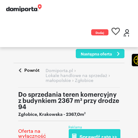
Dodaj
ogłoszenie
Następna oferta
Powrót
›
Domiporta.pl
›
Lokale handlowe na sprzedaż
›
małopolskie
Zgłobice
Do sprzedania teren komercyjny
z budynkiem 2367 m² przy drodze
94
Zgłobice
,
Krakowska
- 2367,0m
2
Reklama
Oferta na
wyłączność
Sprawdź ratę >>