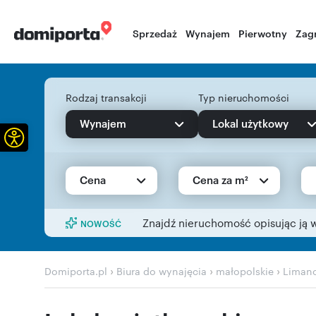
Sprzedaż
Wynajem
Pierwotny
Zag
Rodzaj transakcji
Typ nieruchomości
Wynajem
Lokal użytkowy
Otwórz pasek narzędzi
Cena
Cena za m²
Znajdź nieruchomość opisując ją 
NOWOŚĆ
›
›
›
Domiporta.pl
Biura do wynajęcia
małopolskie
Liman