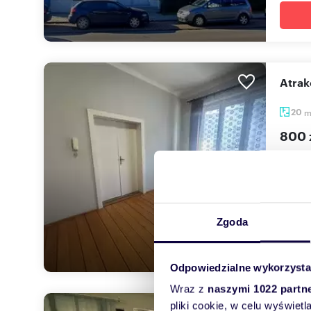
Atr
20
800 
lokal
Na wyn
o śred.
Zgoda
Odpowiedzialne wykorzysta
Wraz z
naszymi 1022 partn
pliki cookie, w celu wyświet