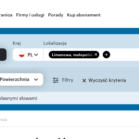
ranica
Firmy i usługi
Porady
Kup abonament
Kraj
Lokalizacja
+
PL
Limanowa, małopolskie
Powierzchnia
Filtry
Wyczyść kryteria
własnymi słowami
owa