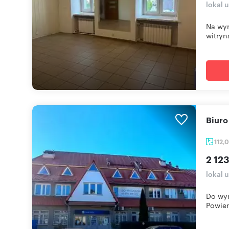
lokal
Na wyn
witryn
Biur
112,
2 123
lokal 
Do wyn
Powier