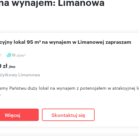
 na wynajem: Limanowa
akcyjny lokal 95 m² na wynajem w Limanowej zapraszam
m
19
zł/m
2
2
0 zł
/mc
 użytkowy Limanowa
emy Państwu duży lokal na wynajem z potencjałem w atrakcyjnej lo
.
Więcej
Skontaktuj się