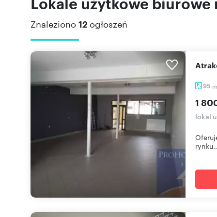
Lokale użytkowe biurowe
Znaleziono
12
ogłoszeń
Atr
95
1 80
lokal
Oferuj
rynku..