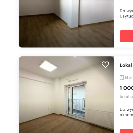
Do wyn
Usytuo
Loka
14
m
1 00
lokal
Do wyn
oknem 