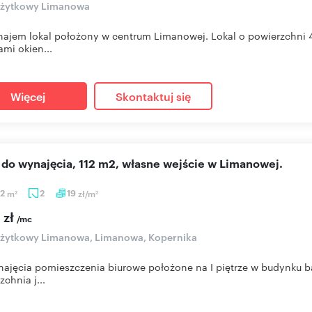
 użytkowy Limanowa
ajem lokal położony w centrum Limanowej. Lokal o powierzchni 4
ami okien...
Więcej
Skontaktuj się
o do wynajęcia, 112 m2, własne wejście w Limanowej.
02
m
2
19
zł/m
2
2
 zł
/mc
użytkowy Limanowa, Limanowa, Kopernika
ajęcia pomieszczenia biurowe położone na I piętrze w budynku b
zchnia j...