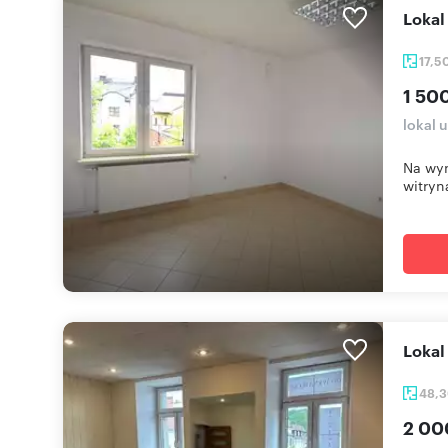
Loka
17,5
1 500
lokal
Na wyn
witryną
Loka
48,
2 00