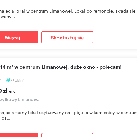
ajęcia lokal w centrum Limanowej. Lokal po remoncie, składa się
wany...
Więcej
Skontaktuj się
l 14 m² w centrum Limanowej, duże okno - polecam!
71
zł/m
2
2
0 zł
/mc
 użytkowy Limanowa
ajęcia ładny lokal usytuowany na I piętrze w kamienicy w centru
ba...