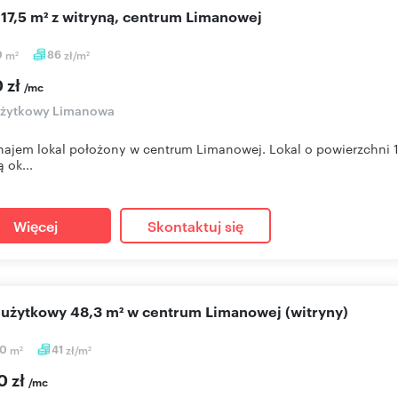
l 17,5 m² z witryną, centrum Limanowej
0
m
86
zł/m
2
2
 zł
/mc
 użytkowy Limanowa
ajem lokal położony w centrum Limanowej. Lokal o powierzchni 17
 ok...
Więcej
Skontaktuj się
l użytkowy 48,3 m² w centrum Limanowej (witryny)
30
m
41
zł/m
2
2
0 zł
/mc