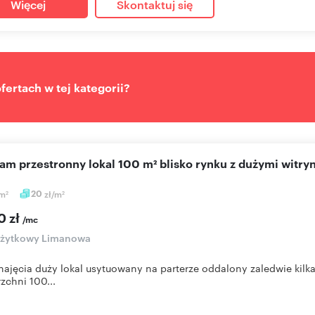
Więcej
Skontaktuj się
ertach w tej kategorii?
cam przestronny lokal 100 m² blisko rynku z dużymi witry
m
20
zł/m
2
2
0 zł
/mc
 użytkowy Limanowa
ajęcia duży lokal usytuowany na parterze oddalony zaledwie kilka
zchni 100...