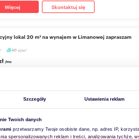
Więcej
Skontaktuj się
akcyjny lokal 20 m² na wynajem w Limanowej zapraszam
m
40
zł/m
2
2
zł
/mc
 użytkowy Limanowa
ajem lokal w Limanowej o powierzchni 20 m 2 Lokal usytuowany jes
..
Szczegóły
Ustawienia reklam
Więcej
Skontaktuj się
nie Twoich danych
erami
przetwarzamy Twoje osobiste dane, np. adres IP, korzystaj
lania spersonalizowanych reklam i treści, analizowania tychże,