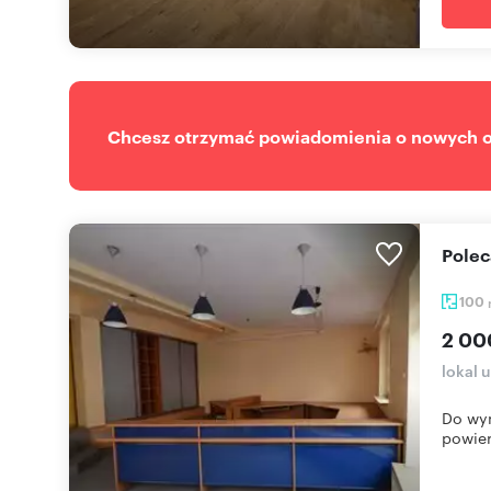
Chcesz otrzymać powiadomienia o nowych of
Pole
100
2 00
lokal
Do wyn
powier