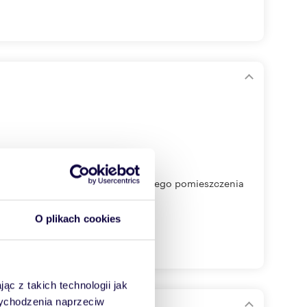
t na I piętrze i składa się z jednego pomieszczenia
O plikach cookies
ąc z takich technologii jak
 wychodzenia naprzeciw