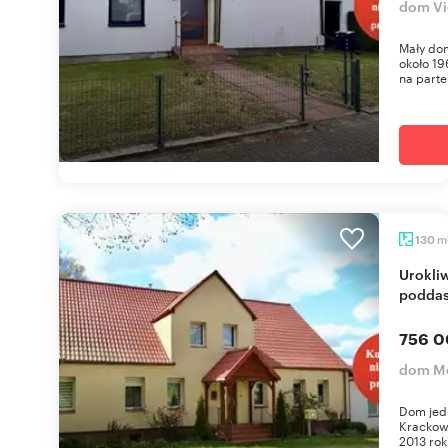
dom Vi
Mały do
około 19
na parter
m
130
Urokliwy dom z odnowionym wnętrzem i dużym
podda
756 0
dom Me
Dom jed
Krackow
2013 rok