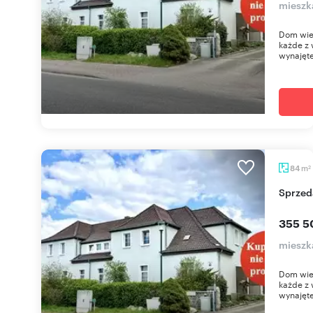
mieszk
Dom wie
każde z
wynajęte
m
84
2
Sprze
355 5
mieszk
Dom wie
każde z
wynajęte