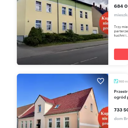
684 0
mieszk
Trzy mie
parterze
kuchni i.
m
160
Przestronny dom z potencjałem, 7 pokoi, garaże,
ogród 
733 5
dom Br