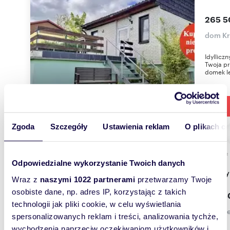
265 5
dom Kr
Idyllicz
Twoja pr
domek le
Zgoda
Szczegóły
Ustawienia reklam
O plikach c
m
97
2
Odpowiedzialne wykorzystanie Twoich danych
Urocz
Wraz z
naszymi 1022 partnerami
przetwarzamy Twoje
osobiste dane, np. adres IP, korzystając z takich
382 5
technologii jak pliki cookie, w celu wyświetlania
dom Be
spersonalizowanych reklam i treści, analizowania tychże,
wychodzenia naprzeciw oczekiwaniom użytkowników i