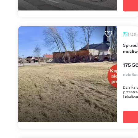
1425
Sprzedam działkę 1425 m² w Rossow - spokój i
możliw
175 50
działk
Działka 
przestrz
Lokalizac