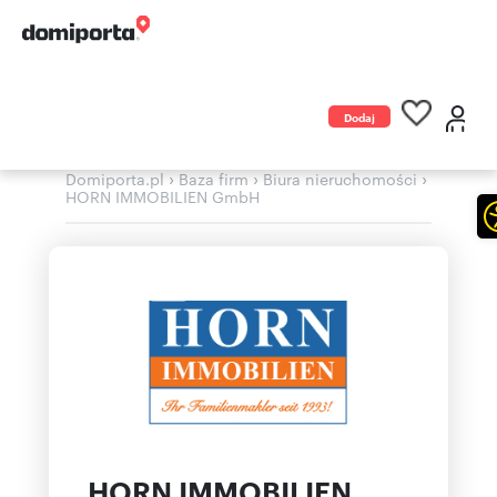
Dodaj
ogłoszenie
›
›
›
Domiporta.pl
Baza firm
Biura nieruchomości
HORN IMMOBILIEN GmbH
HORN IMMOBILIEN