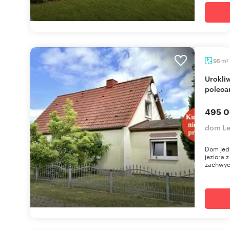
m
95
2
Urokliwy dom z dużą działką i warsztatem
polec
495 0
dom Le
Dom jedn
jeziora 
zachwyca