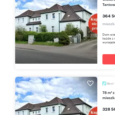
Tantow
364 5
mieszk
Dom wie
każde z
wynajęte
m
78
2
78 m² z ogródkiem, garażem i wynajętym
mieszk
328 5