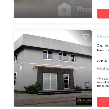
440
Zapraszam do obejrzenia budynku usługowo-
handlo
3 150
lokal u
# Na sp
mieszkal
funkcjon