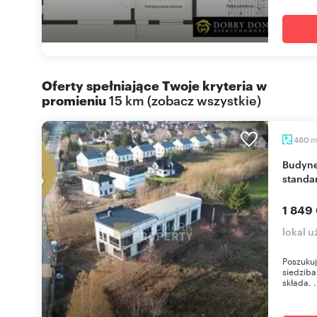
Oferty spełniające Twoje kryteria w
promieniu
15 km
(
zobacz wszystkie
)
480
Budynek handlowo-usługowy 480 m² - wysoki
standa
1 849
lokal u
Poszukuj
siedziba 
składa. .