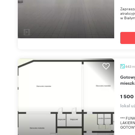
Zaprasza
atrakcyj
w Białym
m
443
Gotowy warsztat blacharsko-lakierniczy z
mieszk
1 500
lokal u
*** FU
LAKIERN
GOTOWY 