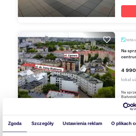
1016
Na sprzedaż inwestycyjny lokal 1016 m² w
centru
4 990
lokal 
Na sprz
Białysto
sektora 
Zgoda
Szczegóły
Ustawienia reklam
O plikach c