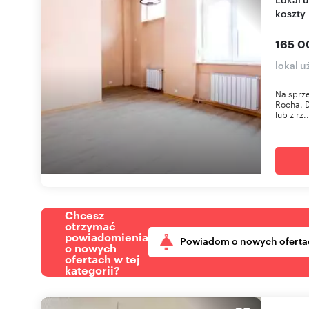
koszty
165 0
lokal 
Na sprze
Rocha. D
lub z rz..
Chcesz
otrzymać
powiadomienia
Powiadom o nowych oferta
o nowych
ofertach w tej
kategorii?