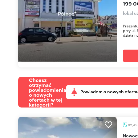
199 0
lokal u
Prezentu
przy ul.
działaln
Chcesz
otrzymać
powiadomienia
Powiadom o nowych oferta
o nowych
ofertach w tej
kategorii?
82,45
Nowoczesny lokal biurowo-usługowy 82,45 m²