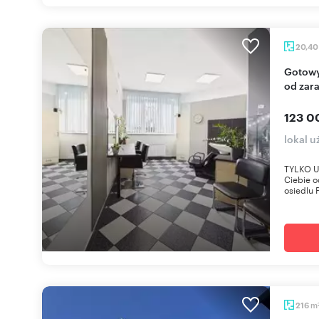
20,4
Gotowy salon fryzjerski 20,4 m² z wyposażeniem,
od zara
123 0
lokal u
TYLKO U 
Ciebie o
osiedlu P
m
216