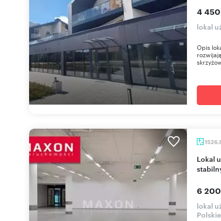
4 450
lokal u
Opis lok
rozwijaj
skrzyżow
1526,
Lokal usługowy 1527 m² z najmem i parkingiem -
stabil
6 200
lokal u
Polski