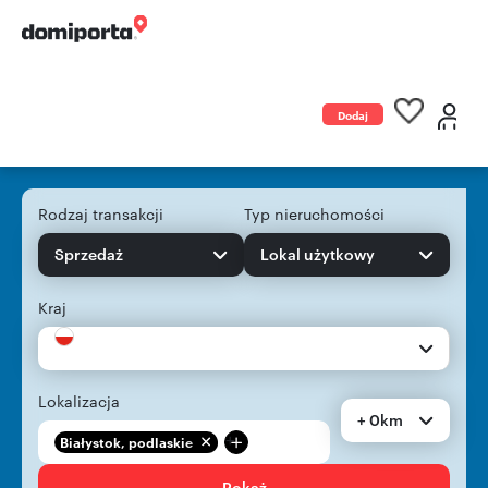
Dodaj
ogłoszenie
Rodzaj transakcji
Typ nieruchomości
Sprzedaż
Lokal użytkowy
Kraj
Lokalizacja
+ 0km
+
Białystok, podlaskie
Pokaż