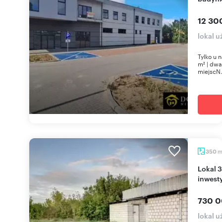
12 30
lokal 
Tylko u 
m² | dwa
miejscN.
350
Lokal 350 m² z dużą działką i potencjałem
inwest
730 0
lokal 