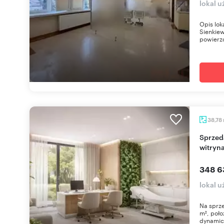
lokal u
Opis lok
Sienkiew
powierzc
38,78
Sprzedam funkcjonalny lokal 38,78 m² z dużymi
witryn
348 6
lokal u
Na sprze
m², poło
dynamicz