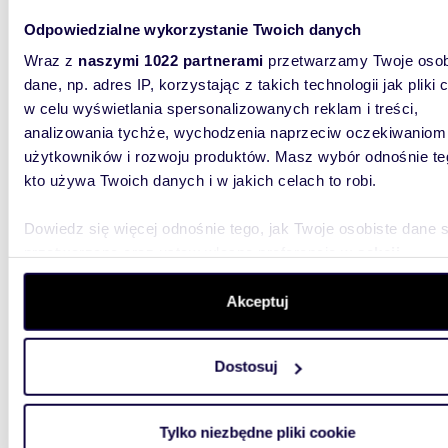
Odpowiedzialne wykorzystanie Twoich danych
1526,
Wraz z
naszymi 1022 partnerami
przetwarzamy Twoje osob
Sprzedam inwestycyjny lokal 1527 m² z najemcą
dane, np. adres IP, korzystając z takich technologii jak pliki 
Action
w celu wyświetlania spersonalizowanych reklam i treści,
analizowania tychże, wychodzenia naprzeciw oczekiwaniom
6 200
użytkowników i rozwoju produktów. Masz wybór odnośnie te
lokal u
kto używa Twoich danych i w jakich celach to robi.
Lokal in
Dowiedz się więcej odnośnie tego, jak Twoje osobiste dane 
Polskieg
użytkowy
przetwarzane oraz ustaw własne preferencje w
sekcji
szczegółów
. W Deklaracji plików cookie możesz zmienić lu
wycofać swoją zgodę w dowolnej chwili.
Akceptuj
Wykorzystujemy pliki cookie do spersonalizowania treści i r
Dostosuj
aby oferować funkcje społecznościowe i analizować ruch w 
witrynie. Informacje o tym, jak korzystasz z naszej witryny,
m
67
2
udostępniamy partnerom społecznościowym, reklamowym i
Tylko niezbędne pliki cookie
Lokal usługowy 67 m² w centrum Białegostoku -
analitycznym. Partnerzy mogą połączyć te informacje z inn