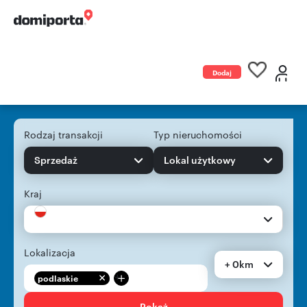
Dodaj
ogłoszenie
Rodzaj transakcji
Typ nieruchomości
Sprzedaż
Lokal użytkowy
Kraj
Lokalizacja
+ 0km
+
podlaskie
Pokaż