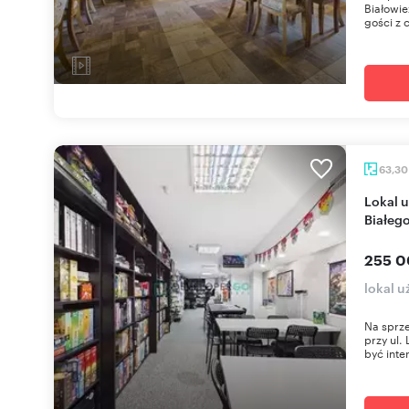
Białowie
gości z 
63,3
Lokal usługowy 63,3 m² z najemcami w centrum
Białeg
255 0
lokal 
Na sprze
przy ul.
być inter