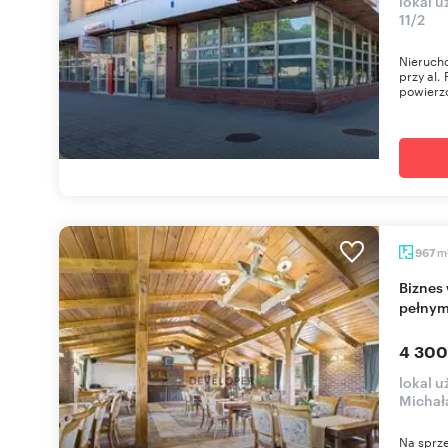
lokal u
11/2
Nierucho
przy al.
powierzc
m
967
Biznes w Białowieży (29 pokoi, 60 miejsc) z
pełnym
4 300
lokal u
Michał
Na sprze