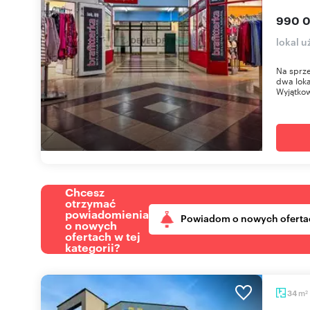
990 0
lokal 
Na sprze
dwa lok
Wyjątkow
Chcesz
otrzymać
powiadomienia
Powiadom o nowych oferta
o nowych
ofertach w tej
kategorii?
m
34
2