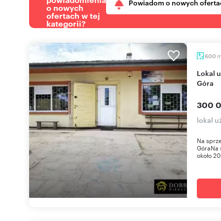
Powiadom o nowych oferta
o nowych
ofertach w tej
kategorii?
600
Lokal usługowy 200 m² z parkingiem - Strękowa
Góra
300 0
lokal 
Na sprze
GóraNa 
około 20