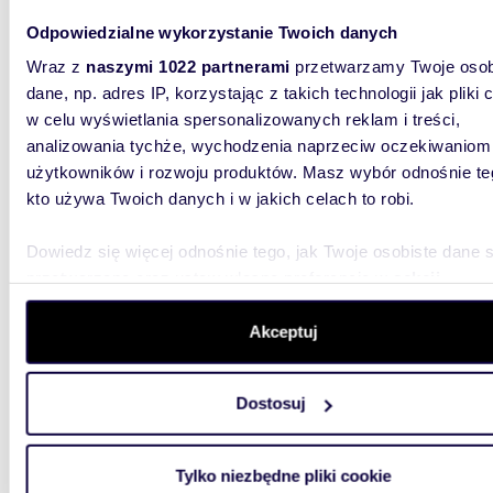
Odpowiedzialne wykorzystanie Twoich danych
Wraz z
naszymi 1022 partnerami
przetwarzamy Twoje osob
100,9
dane, np. adres IP, korzystając z takich technologii jak pliki 
Lokal użytkowy 101 m² z rekuperacją i parkingiem
w celu wyświetlania spersonalizowanych reklam i treści,
- pole
analizowania tychże, wychodzenia naprzeciw oczekiwaniom
użytkowników i rozwoju produktów. Masz wybór odnośnie te
670 0
kto używa Twoich danych i w jakich celach to robi.
lokal 
Dowiedz się więcej odnośnie tego, jak Twoje osobiste dane 
Polecamy
kondygn
przetwarzane oraz ustaw własne preferencje w
sekcji
Choroszc
szczegółów
. W Deklaracji plików cookie możesz zmienić lu
wycofać swoją zgodę w dowolnej chwili.
Akceptuj
Wykorzystujemy pliki cookie do spersonalizowania treści i r
Dostosuj
aby oferować funkcje społecznościowe i analizować ruch w 
witrynie. Informacje o tym, jak korzystasz z naszej witryny,
udostępniamy partnerom społecznościowym, reklamowym i
m
677
Tylko niezbędne pliki cookie
analitycznym. Partnerzy mogą połączyć te informacje z inn