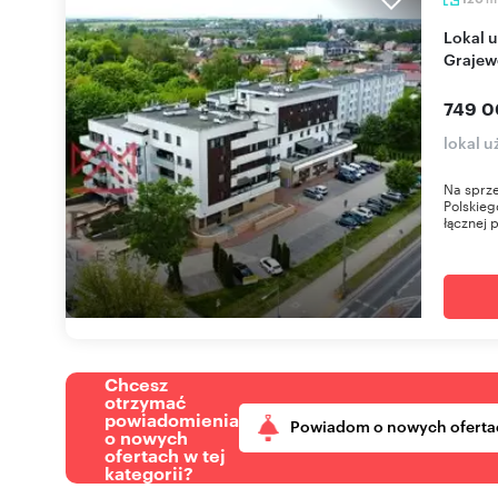
Lokal użytkowy 120 m² z witrynami i parkingiem -
Grajew
749 0
lokal 
Na sprze
Polskieg
łącznej 
Chcesz
otrzymać
powiadomienia
Powiadom o nowych oferta
o nowych
ofertach w tej
kategorii?