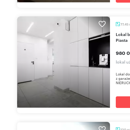
77,45
Lokal beauty z ogródkiem i garażem, 77m2,
Piasta
980 0
lokal u
Lokal d
z garaż
NIERUCH
m
120