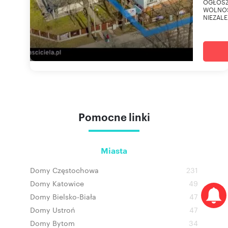
OGŁOSZE
WOLNOS
NIEZALE
Pomocne linki
Miasta
Domy Częstochowa
231
Domy Katowice
49
Domy Bielsko-Biała
47
Domy Ustroń
47
Domy Bytom
34