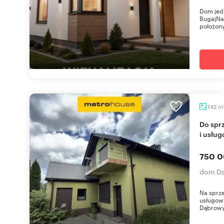
Dom jed
BugajNa
położony
m
142
Do sprzedania dom z potencjałem inwestycyjnym
i usłu
750 0
dom Dą
Na sprz
usługowy
Dąbrowy 