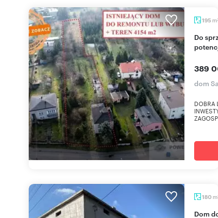
m
195
Do sprzedania przestronny dom i grunty z
potenc
389 0
dom S
DOBRA 
INWESTY
ZAGOSPO
m
180
Dom do remontu z dużą działką 2107 m² -