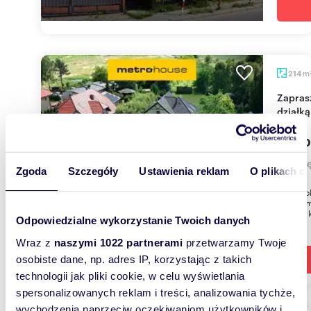
m
214
Zapraszam do obejrzenia domu 213 m² z dużą
działką
999 0
dom Bę
Zgoda
Szczegóły
Ustawienia reklam
O plikach c
Dom woln
213,60 m
2228 m k
Odpowiedzialne wykorzystanie Twoich danych
Wraz z
naszymi 1022 partnerami
przetwarzamy Twoje
osobiste dane, np. adres IP, korzystając z takich
technologii jak pliki cookie, w celu wyświetlania
spersonalizowanych reklam i treści, analizowania tychże,
wychodzenia naprzeciw oczekiwaniom użytkowników i