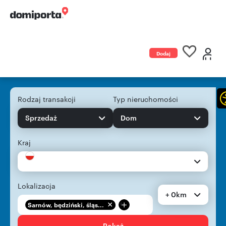
Dodaj
ogłoszenie
Rodzaj transakcji
Typ nieruchomości
Sprzedaż
Dom
Kraj
Lokalizacja
+ 0km
+
Sarnów, będziński, śląs...
Pokaż