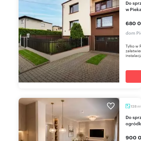
Do sprzedania dom z garażem i dużym ogrodem
w Piek
680 0
dom Pi
Tylko w
załatwi
instalacj
m
128
Do sprzedania dom dwulokalowy 128 m² z
ogródk
900 0