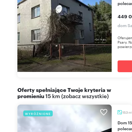
polec
449 0
dom S
Oferuje
Psary. N
powierzc
Oferty spełniające Twoje kryteria w
promieniu
15 km
(
zobacz wszystkie
)
m
153
WYRÓŻNIONE
Dom 153 m² z ogrodem, garażem i fotowoltaiką
polec